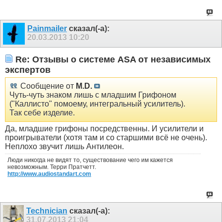
Painmailer
сказал(-а):
20.03.2013
10:20
Re: Отзывы о системе ASA от независимых
экспертов
Сообщение от
M.D.
Чуть-чуть знаком лишь с младшим Грифоном
("Каллисто" помоему, интегральный усилитель).
Так себе изделие.
Да, младшие грифоны посредственны. И усилители и
проигрыватели (хотя там и со старшими всё не очень).
Неплохо звучит лишь Антилеон.
Люди никогда не видят то, существование чего им кажется
невозможным. Терри Пратчетт.
http://www.audiostandart.com
Technician
сказал(-а):
31.07.2013
21:04