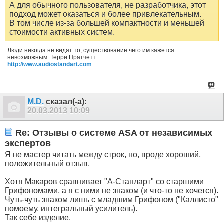
А для обычного пользователя, не разработчика, этот
подход может оказаться и более привлекательным.
В том числе из-за большей компактности и меньшей
стоимости активных систем.
Люди никогда не видят то, существование чего им кажется
невозможным. Терри Пратчетт.
http://www.audiostandart.com
M.D.
сказал(-а):
20.03.2013
10:09
Re: Отзывы о системе ASA от независимых
экспертов
Я не мастер читать между строк, но, вроде хороший,
положительный отзыв.
Хотя Макаров сравнивает "А-Станларт" со старшими
Грифономами, а я с ними не знаком (и что-то не хочется).
Чуть-чуть знаком лишь с младшим Грифоном ("Каллисто"
помоему, интегральный усилитель).
Так себе изделие.