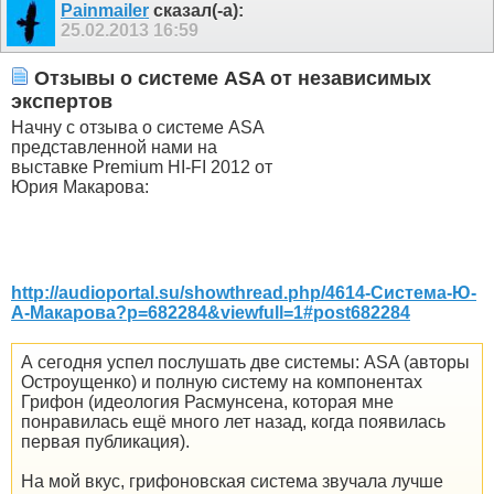
Painmailer
сказал(-а):
25.02.2013
16:59
Отзывы о системе ASA от независимых
экспертов
Начну с отзыва о системе АSA
представленной нами на
выставке Premium HI-FI 2012 от
Юрия Макарова:
http://audioportal.su/showthread.php/4614-Система-Ю-
А-Макарова?p=682284&viewfull=1#post682284
А сегодня успел послушать две системы: ASA (авторы
Остроущенко) и полную систему на компонентах
Грифон (идеология Расмунсена, которая мне
понравилась ещё много лет назад, когда появилась
первая публикация).
На мой вкус, грифоновская система звучала лучше