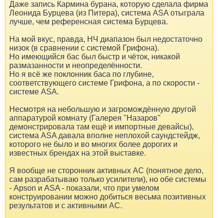
Даже запись Кармина бурана, которую сделала фирма
Леонида Бурцева (из Питера), система ASA отыграла
лучше, чем референсная система Бурцева.
На мой вкус, правда, НЧ диапазон был недостаточно
низок (в сравнении с системой Грифона).
Но имеющийся бас был быстр и чёток, никакой
размазанности и неопределённости.
Но я всё же поклонник баса по глубине,
соответствующего системе Грифона, а по скорости -
системе ASA.
Несмотря на небольшую и загромождённую другой
аппаратурой комнату (Галерея "Назаров"
демонстрировала там ещё и импортные девайсы),
система ASA давала вполне неплохой саундстейдж,
которого не было и во многих более дорогих и
известных брендах на этой выставке.
Я вообще не сторонник активных АС (понятное дело,
сам разрабатываю только усилители), но обе системы
- Apson и ASA - показали, что при умелом
конструировании можно добиться весьма позитивных
результатов и с активными АС.