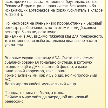
всех прочих на выставке: мощно, брутально, легко.
Реквием Верди играла практически без каких-либо
искажающих артефактов на хорах (усилитель в классе
А, 130 Вт).
Но, несмотря на очень низко проработанный басовый
регистр, разборчивость нот в этом и в мидбасовом
регистре была недостаточна.
Динамики в АС, видимо, тяжеловаты для прекрасного,
тем не менее, во всём остальном диапазоне частот
усилителя.
Впервые слушал систему ASA. Оказалась весьма
сбалансированная тонально система, в которую
входили ещё и ДАК, и сетевой фильтр, и даже
виниловый корректор, как я понял.
Тоже с активными, как у Сырицо, но 4-х полосными
АС.
Легко играла любой музыкальный жанр.
Правда, винила не было, а жаль.
Сейчас в мире хайэнда очередной виниловый
ренессанс.