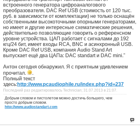
встроенного генератора цифроаналогового
преобразователя. DAC Ref USB (стоимость от 120 тыс.
руб. в зависимости от комплектации) не только оснащён
собственными высокоточными опорными генераторами,
но имеет и другие интересные схематические решения,
действительно позволяющие говорить о референсном
уровне устройства. ЦАП работает с сигналами до 192
кгц/24 бит, имеет входы RCA, BNC и асинхронный USB.
Кроме DAC Ref USB, компания Audio Stand Art
выпускает ещё два ЦАПа: DAC standart и DAC mini."
Антон сегодня обнаружил. Я с приятным удивлением
прочитал.
.
Полный текст
здесь:
http://www.pcaudiophile.ru/index.php?id=237
Последний раз редактировалось Technician; 31.07.2013 в
21:07
.
Добрым словом и пистолетом можно достичь большего, чем
просто добрым словом.
http://www.audiostandart.com