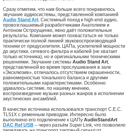
Сразу отметим, что нам больше всего понравилось
звучание аудиосистемы, представленной компанией
Audio Stand Art
. Системный поход к high-end аудио,
провозглашаемый разработчиками Анатолием и
Антоном Остроущенко, явно даёт положительные
результаты. Компания может похвастаться не только
практически полной линией звуковоспроизводящей
техники от предусилителя, ЦАПа, усилителей мощности
до акустики, сетевого фильтра и кабелей (не хватает
только источника), но и оригинальными техническими
решениями. Звучание системы
Audio Stand Art
,
представленной во время прослушивания в зале
«Эксклюзив», отличалось отсутствием окрашенности,
равномерностью тонального баланса и другими
положительными характеристиками. Особенно
удавалось системе, по нашему мнению,
воспроизведение музыки разных жанров в исполнении
акустических ансамблей.
В качестве источника использовался транспорт C.E.C.
TL51X с ременным приводом. Интересно было
выполнено его подключение к ЦАПу
AudioStandArt
DAC Ref USB
– через разъём Super Link, что позволило
передавать на транспорт тактовый сигнал от