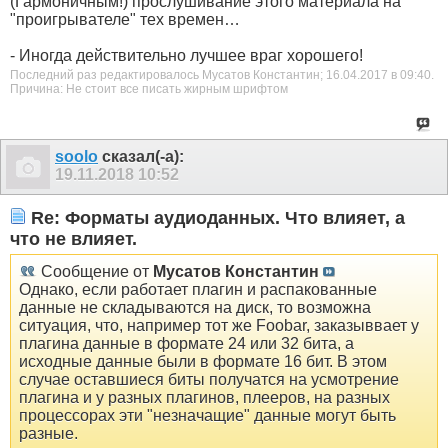
(Гармоничным!)
прослушивание этого материала на
"проигрывателе" тех времен…
- Иногда действительно лучшее враг хорошего!
Последний раз редактировалось Мусатов Константин; 16.04.2017 в
09:40
.
Причина:
Не стоит все писать жирным шрифтом
soolo
сказал(-а):
19.11.2018
10:52
Re: Форматы аудиоданных. Что влияет, а
что не влияет.
Сообщение от
Мусатов Константин
Однако, если работает плагин и распакованные
данные не складываются на диск, то возможна
ситуация, что, например тот же Foobar, заказыввает у
плагина данные в формате 24 или 32 бита, а
исходные данные были в формате 16 бит. В этом
случае оставшиеся биты получатся на усмотрение
плагина и у разных плагинов, плееров, на разных
процессорах эти "незначащие" данные могут быть
разные.