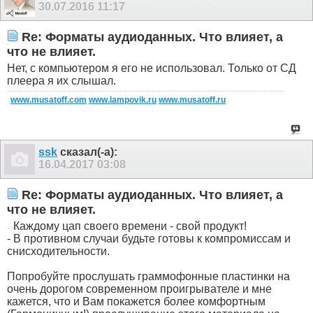
30.07.2016
11:17
Re: Форматы аудиоданных. Что влияет, а
что не влияет.
Нет, с компьютером я его не использовал. Только от СД
плеера я их слышал.
www.musatoff.com
www.lampovik.ru
www.musatoff.ru
ssk
сказал(-а):
16.04.2017
03:08
Re: Форматы аудиоданных. Что влияет, а
что не влияет.
Каждому цап своего времени - свой продукт!
- -
- В противном случаи будьте готовы к компромиссам и
снисходительности.
Попробуйте прослушать граммофонные пластинки на
очень дорогом современном проигрывателе и мне
кажется, что и Вам покажется более комфортным