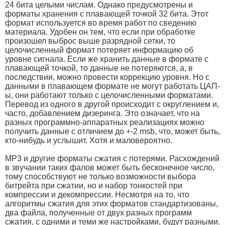
24 бита целыми числам. Однако предусмотрены и
форматы хранения с плавающей точкой 32 бита. Этот
формат используется во время работ по сведению
материала. Удобен он тем, что если при обработке
произошел выброс выше разрядной сетки, то
целочисленный формат потеряет информацию об
уровне сигнала. Если же хранить данные в формате с
плавающей точкой, то данные не потеряются, а, в
последствии, можно провести коррекцию уровня. Но с
данными в плавающем формате не могут работать ЦАП-
ы, они работают только с целочисленными форматами.
Перевод из одного в другой происходит с округлением и,
часто, добавлением дизеринга. Это означает, что на
разных программно-аппаратных реализациях можно
получить данные с отличием до +-2 msb, что, может быть,
кто-нибудь и услышит. Хотя и маловероятно.
MP3 и другие форматы сжатия с потерями. Расхождений
в звучании таких фалов может быть бесконечное число,
тому способствуют не только возможности выбора
битрейта при сжатии, но и набор тонкостей при
компрессии и декомпрессии. Несмотря на то, что
алгоритмы сжатия для этих форматов стандартизованы,
два файла, полученные от двух разных программ
сжатия, с одними и теми же настройками, будут разными.