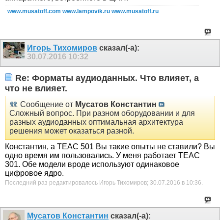
www.musatoff.com
www.lampovik.ru
www.musatoff.ru
Игорь Тихомиров
сказал(-а):
30.07.2016
10:32
Re: Форматы аудиоданных. Что влияет, а
что не влияет.
Сообщение от
Мусатов Константин
Сложный вопрос. При разном оборудовании и для
разных аудиоданных оптимальная архитектура
решения может оказаться разной.
Константин, а ТЕАС 501 Вы такие опыты не ставили? Вы
одно время им пользовались. У меня работает ТЕАС
301. Обе модели вроде используют одинаковое
цифровое ядро.
Последний раз редактировалось Игорь Тихомиров; 30.07.2016 в
10:36
.
Мусатов Константин
сказал(-а):