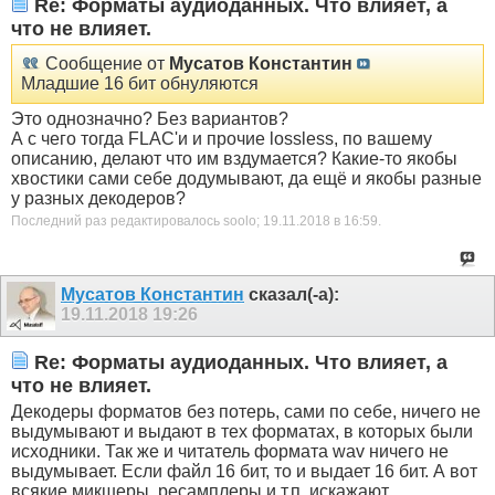
Re: Форматы аудиоданных. Что влияет, а
что не влияет.
Сообщение от
Мусатов Константин
Младшие 16 бит обнуляются
Это однозначно? Без вариантов?
А с чего тогда FLAC'и и прочие lossless, по вашему
описанию, делают что им вздумается? Какие-то якобы
хвостики сами себе додумывают, да ещё и якобы разные
у разных декодеров?
Последний раз редактировалось soolo; 19.11.2018 в
16:59
.
Мусатов Константин
сказал(-а):
19.11.2018
19:26
Re: Форматы аудиоданных. Что влияет, а
что не влияет.
Декодеры форматов без потерь, сами по себе, ничего не
выдумывают и выдают в тех форматах, в которых были
исходники. Так же и читатель формата wav ничего не
выдумывает. Если файл 16 бит, то и выдает 16 бит. А вот
всякие микшеры, ресамплеры и т.п. искажают