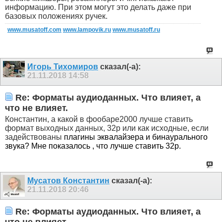
информацию. При этом могут это делать даже при
базовых положениях ручек.
www.musatoff.com
www.lampovik.ru
www.musatoff.ru
Игорь Тихомиров
сказал(-а):
21.11.2018
14:58
Re: Форматы аудиоданных. Что влияет, а
что не влияет.
Константин, а какой в фообаре2000 лучше ставить
формат выходных данных, 32р или как исходные, если
задействованы
плагины эквалайзера и бинаурального
звука? Мне показалось , что лучше ставить 32р.
Мусатов Константин
сказал(-а):
21.11.2018
20:46
Re: Форматы аудиоданных. Что влияет, а