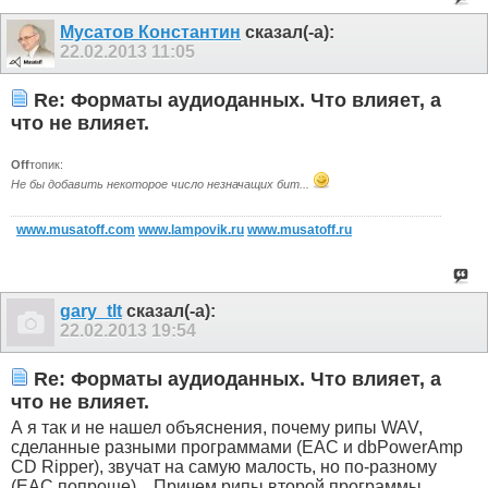
Мусатов Константин
сказал(-а):
22.02.2013
11:05
Re: Форматы аудиоданных. Что влияет, а
что не влияет.
Off
топик:
Не бы добавить некоторое число незначащих бит...
www.musatoff.com
www.lampovik.ru
www.musatoff.ru
gary_tlt
сказал(-а):
22.02.2013
19:54
Re: Форматы аудиоданных. Что влияет, а
что не влияет.
А я так и не нашел объяснения, почему рипы WAV,
сделанные разными программами (EAC и dbPowerAmp
CD Ripper), звучат на самую малость, но по-разному
(EAC попроще)... Причем рипы второй программы