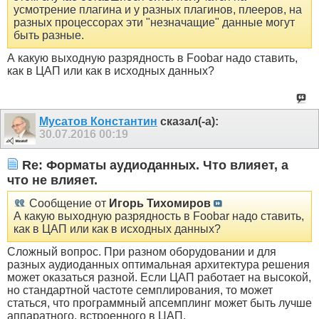
усмотрение плагина и у разных плагинов, плееров, на
разных процессорах эти "незначащие" данные могут
быть разные.
А какую выходную разрядность в Foobar надо ставить,
как в ЦАП или как в исходных данных?
Мусатов Константин
сказал(-а):
30.07.2016
00:19
Re: Форматы аудиоданных. Что влияет, а
что не влияет.
Сообщение от
Игорь Тихомиров
А какую выходную разрядность в Foobar надо ставить,
как в ЦАП или как в исходных данных?
Сложный вопрос. При разном оборудовании и для
разных аудиоданных оптимальная архитектура решения
может оказаться разной. Если ЦАП работает на высокой,
но стандартной частоте семплирования, то может
статься, что программный апсемплинг может быть лучше
аппаратного, встроенного в ЦАП.