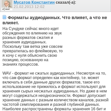
Мусатов Константин
сказал(-а):
21.02.2013
12:02
Форматы аудиоданных. Что влияет, а что не
влияет.
На Сундуке сейчас много идет
обсуждения по влиянию на звук
разных форматов сжатия и
хранения аудиоданных.
Поскольку там ветка уже совсем
превратилась во флеймовую, то
я хочу с нуля объяснить свою
позицию, основанную на
знаниях процессов.
WAV - формат не сжатых аудиоданных. Несмотря на то,
что сам формат определен как контейнер, т.е. может
включать в себя данные других форматов, такое его
использование не прижилось и формат используют для
хранения сырых несжатых аудиоданных. Но даже в нем
могут содержаться неоднозначности. Формат допускает
хранение данных с разным количеством каналов, разной
частотой семплирования и разной глубиной данных.
Наиболее распространены форматы хранения 16 бит и