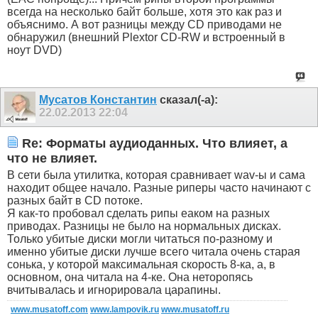
всегда на несколько байт больше, хотя это как раз и
объяснимо. А вот разницы между CD приводами не
обнаружил (внешний Plextor CD-RW и встроенный в
ноут DVD)
Мусатов Константин
сказал(-а):
22.02.2013
22:04
Re: Форматы аудиоданных. Что влияет, а
что не влияет.
В сети была утилитка, которая сравнивает wav-ы и сама
находит общее начало. Разные риперы часто начинают с
разных байт в CD потоке.
Я как-то пробовал сделать рипы еаком на разных
приводах. Разницы не было на нормальных дисках.
Только убитые диски могли читаться по-разному и
именно убитые диски лучше всего читала очень старая
сонька, у которой максимальная скорость 8-ка, а, в
основном, она читала на 4-ке. Она неторопясь
вчитывалась и игнорировала царапины.
www.musatoff.com
www.lampovik.ru
www.musatoff.ru