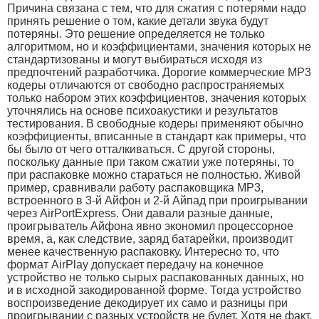
Причина связана с тем, что для сжатия с потерями надо
принять решение о том, какие детали звука будут
потеряны. Это решение определяется не только
алгоритмом, но и коэффициентами, значения которых не
стандартизованы и могут выбираться исходя из
предпочтений разработчика. Дорогие коммерческие MP3
кодеры отличаются от свободно распространяемых
только набором этих коэффициентов, значения которых
уточнялись на основе психоакустики и результатов
тестирования. В свободные кодеры применяют обычно
коэффициенты, вписанные в стандарт как примеры, что
бы было от чего отталкиваться. С другой стороны,
поскольку данные при таком сжатии уже потеряны, то
при распаковке можно стараться не полностью. Живой
пример, сравнивали работу распаковщика MP3,
встроенного в 3-й Айфон и 2-й Айпад при проигрывании
через AirPortExpress. Они давали разные данные,
проигрыватель Айфона явно экономил процессорное
время, а, как следствие, заряд батарейки, производит
менее качественную распаковку. Интересно то, что
формат AirPlay допускает передачу на конечное
устройство не только сырых распакованных данных, но
и в исходной закодированной форме. Тогда устройство
воспроизведение декодирует их само и разницы при
проигрывании с разных устройств не будет. Хотя не факт,