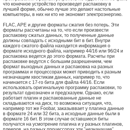
что конечное устройство произведет распаковку в
лучшей форме, обычно лучше это делают настольные
компьютеры, в них ни кто не экономит электроэнергию.
FLAC, APE и другие форматы сжатия без потерь. Эти
форматы рассчитаны на то, что если произвести
распаковку сжатых данных, то полученные данные
должны совпадать с исходными бит в бит. Внутри
каждого сжатого файла находится информация о
формате исходного файла, например 44/16 или 96/24 и
распаковка ведется до этого формата. Расчеты при
распаковке ведутся с большим разрешением, чем
формат выходных данных и распаковка на разных
программах и процессорах может приводить к разным
незначащим хвостикам данных, например то, что
начинается с 17-го бита для файла 44/16. Если
использовать оригинальную программу распаковки, то
результат однозначен и предсказуем. Однако, если
работает плагин и распакованные данные не
складываются на диск, то возможна ситуация, что,
например тот же Foobar, заказыввает у плагина данные
в формате 24 или 32 бита, а исходные данные были в
формате 16 бит. В этом случае оставшиеся биты
получатся на усмотрение плагина и у разных плагинов,
плееров, на разных процессорах эти "незначащие"