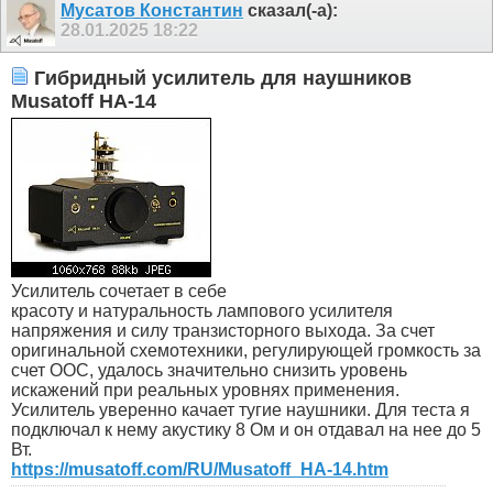
Мусатов Константин
сказал(-а):
28.01.2025
18:22
Гибридный усилитель для наушников
Musatoff HA-14
Усилитель сочетает в себе
красоту и натуральность лампового усилителя
напряжения и силу транзисторного выхода. За счет
оригинальной схемотехники, регулирующей громкость за
счет ООС, удалось значительно снизить уровень
искажений при реальных уровнях применения.
Усилитель уверенно качает тугие наушники. Для теста я
подключал к нему акустику 8 Ом и он отдавал на нее до 5
Вт.
https://musatoff.com/RU/Musatoff_HA-14.htm