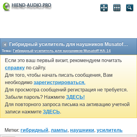
Гибридный усилитель для наушников Musatoff HA-14
Тема:
Гибридный усилитель для наушников Musatoff HA-14
Если это ваш первый визит, рекомендуем почитать
справку
по сайту.
Для того, чтобы начать писать сообщения, Вам
необходимо
зарегистрироваться.
Для просмотра сообщений регистрация не требуется.
Забыли пароль? Нажмите
ЗДЕСЬ!
Для повторного запроса письма на активацию учетной
записи нажмите
ЗДЕСЬ
.
Метки:
гибридный
,
лампы
,
наушники
,
усилитель