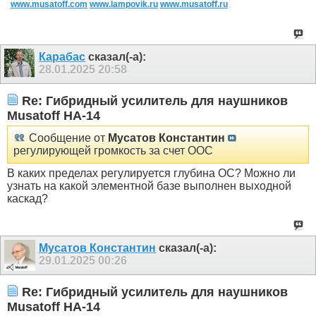
www.musatoff.com
www.lampovik.ru
www.musatoff.ru
Карабас
сказал(-а):
28.01.2025
20:58
Re: Гибридный усилитель для наушников
Musatoff HA-14
Сообщение от
Мусатов Константин
регулирующей громкость за счет ООС
В каких пределах регулируется глубина ОС? Можно ли
узнать на какой элементной базе выполнен выходной
каскад?
Мусатов Константин
сказал(-а):
29.01.2025
00:26
Re: Гибридный усилитель для наушников
Musatoff HA-14