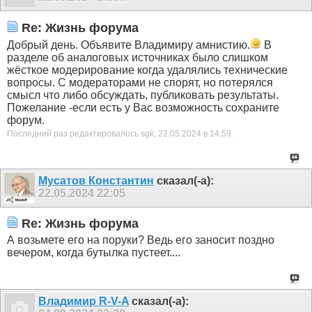
Re: Жизнь форума
Добрый день. Объявите Владимиру амнистию.
В
разделе об аналоговых источниках было слишком
жёсткое модерирование когда удалялись технические
вопросы. С модераторами не спорят, но потерялся
смысл что либо обсуждать, публиковать результаты.
Пожелание -если есть у Вас возможность сохраните
форум.
Последний раз редактировалось sgk; 22.05.2024 в
14:59
.
Мусатов Константин
сказал(-а):
22.05.2024
22:05
Re: Жизнь форума
А возьмете его на поруки? Ведь его заносит поздно
вечером, когда бутылка пустеет....
Владимир R-V-A
сказал(-а):