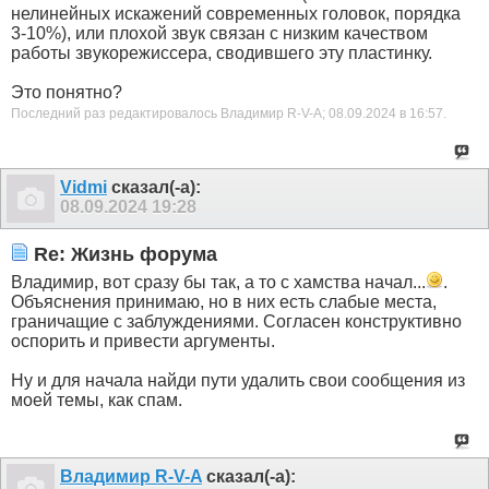
нелинейных искажений современных головок, порядка
3-10%), или плохой звук связан с низким качеством
работы звукорежиссера, сводившего эту пластинку.
Это понятно?
Последний раз редактировалось Владимир R-V-A; 08.09.2024 в
16:57
.
Vidmi
сказал(-а):
08.09.2024
19:28
Re: Жизнь форума
Владимир, вот сразу бы так, а то с хамства начал...
.
Объяснения принимаю, но в них есть слабые места,
граничащие с заблуждениями. Согласен конструктивно
оспорить и привести аргументы.
Ну и для начала найди пути удалить свои сообщения из
моей темы, как спам.
Владимир R-V-A
сказал(-а):