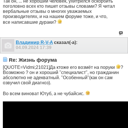
Так он, ... не хороший человек, ухитрился оскорбить
поголовно всех кто пишет отзывы словами? Я читал
вербальные отзывы о многих уважаемых
производителях, и на нашем форуме тоже, и что,
все написавшие дураки?
Владимир R-V-A
сказал(-а):
04.09.2024
17:39
Re: Жизнь форума
[QUOTE=Vidmi;21021]Да ктоже его возмёт на поруки
?
Возможно ? он и хороший "специалист", но гражданин
абсолютно не адекватный. "Особенный"(как он сам
озвучил свой диагноз).
Во всем виноват Ютуб, а не чубайсис.