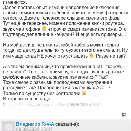
изменится.
Далее поставь опыт, измени направление включения
любых симметричных кабелей, или же измени фазировку
сетевого. Даже в телевизоре слышна смена его фазы.
Тут ещё интереснее, измени положение вилки роутера,
звук смартофона
и прочих смарт изменится тоже. Это
подтверждает влияние кабелей? И ещё есть примеры....
На мой взгляд, не влиять любой кабель может только
тогда, когда слушатель по тугоухости этого не слышит. Ну
или чаще когда НЕ хочет это услышать
. Разве не так?
А в твоём понимании, что практически значит - "кабель
не влияет". То есть, к примеру, ты подключаешь разные
межблочные кабели, а звук не изменяется? Так?
Тоже самое с разными проводниками внутренней
разводки? Так? Проводниками в катушках АС... ?
Только по существу без болтологии
И торопиться не надо...
Последний раз редактировалось Vidmi; 09.09.2024 в
08:36
.
Владимир R-V-A
сказал(-а):
09.09.2024
15:07