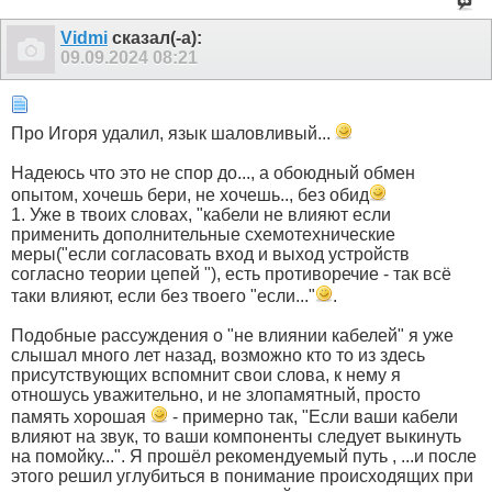
Vidmi
сказал(-а):
09.09.2024
08:21
Про Игоря удалил, язык шаловливый...
Надеюсь что это не спор до..., а обоюдный обмен
опытом, хочешь бери, не хочешь.., без обид
1. Уже в твоих словах, "кабели не влияют если
применить дополнительные схемотехнические
меры("если согласовать вход и выход устройств
согласно теории цепей "), есть противоречие - так всё
таки влияют, если без твоего "если..."
.
Подобные рассуждения о "не влиянии кабелей" я уже
слышал много лет назад, возможно кто то из здесь
присутствующих вспомнит свои слова, к нему я
отношусь уважительно, и не злопамятный, просто
память хорошая
- примерно так, "Если ваши кабели
влияют на звук, то ваши компоненты следует выкинуть
на помойку...". Я прошёл рекомендуемый путь , ...и после
этого решил углубиться в понимание происходящих при