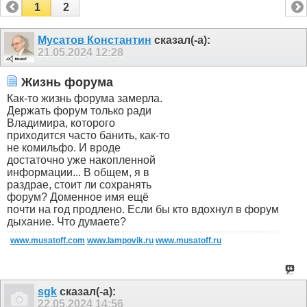
1
2
Мусатов Константин
сказал(-а):
21.05.2024
12:28
Жизнь форума
Как-то жизнь форума замерла.
Держать форум только ради
Владимира, которого
приходится часто банить, как-то
не комильфо. И вроде
достаточно уже накопленной
информации... В общем, я в
раздрае, стоит ли сохранять
форум? Доменное имя ещё
почти на год продлено. Если бы кто вдохнул в форум
дыхание. Что думаете?
www.musatoff.com
www.lampovik.ru
www.musatoff.ru
sgk
сказал(-а):
22.05.2024
14:56