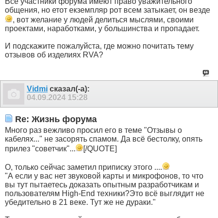
Все участники форума имеют право уважительного
общения, но етот екземпляр рот всем затыкает, он везде
, вот желание у людей делиться мыслями, своими
проектами, наработками, у большинства и пропадает.
И подскажите пожалуйста, где можно почитать тему
отзывов об изделиях RVA?
Vidmi
сказал(-а):
04.09.2024
15:28
Re: Жизнь форума
Много раз вежливо просил его в теме "Отзывы о
кабелях..." не засорять спамом. Да всё бестолку, опять
прилез "советчик"...
[/QUOTE]
О, только сейчас заметил приписку этого ....
"А если у вас нет звуковой карты и микрофонов, то что
вы тут пытаетесь доказать опытным разработчикам и
пользователям High-End техники?Это всё выглядит не
убедительно в 21 веке. Тут же не дураки."