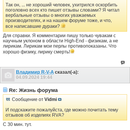
Так он, ... не хороший человек, ухитрился оскорбить
поголовно всех кто пишет отзывы словами? Я читал
вербальные отзывы о многих уважаемых
производителях, и на нашем форуме тоже, и что,
все написавшие дураки?
Для справки. Я комментарии пишу только чувакам с
научным уклоном в области High-End - физикам, а не
лирикам. Лирикам мои перлы противопоказаны. Что
хорошо физику, лирику смерть!
Владимир R-V-A
сказал(-а):
04.09.2024
19:44
Re: Жизнь форума
Сообщение от
Vidmi
И подскажите пожалуйста, где можно почитать тему
отзывов об изделиях RVA?
С 30 мин. тут.