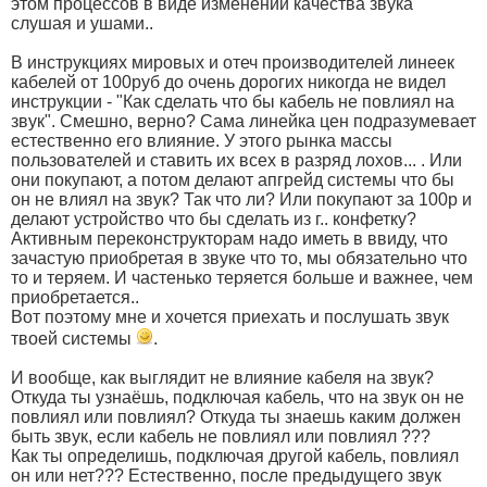
этом процессов в виде изменений качества звука
слушая и ушами..
В инструкциях мировых и отеч производителей линеек
кабелей от 100руб до очень дорогих никогда не видел
инструкции - "Как сделать что бы кабель не повлиял на
звук". Смешно, верно? Сама линейка цен подразумевает
естественно его влияние. У этого рынка массы
пользователей и ставить их всех в разряд лохов... . Или
они покупают, а потом делают апгрейд системы что бы
он не влиял на звук? Так что ли? Или покупают за 100р и
делают устройство что бы сделать из г.. конфетку?
Активным переконструкторам надо иметь в ввиду, что
зачастую приобретая в звуке что то, мы обязательно что
то и теряем. И частенько теряется больше и важнее, чем
приобретается..
Вот поэтому мне и хочется приехать и послушать звук
твоей системы
.
И вообще, как выглядит не влияние кабеля на звук?
Откуда ты узнаёшь, подключая кабель, что на звук он не
повлиял или повлиял? Откуда ты знаешь каким должен
быть звук, если кабель не повлиял или повлиял ???
Как ты определишь, подключая другой кабель, повлиял
он или нет??? Естественно, после предыдущего звук