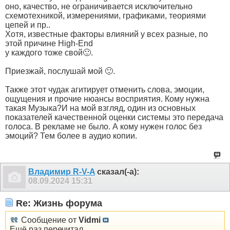
оно, качество, не ограничивается исключительно
схемотехникой, измерениями, графиками, теориями
цепей и пр..
Хотя, известные факторы влияний у всех разные, по
этой причине High-End
у каждого тоже свой🙂.
Приезжай, послушай мой 🙂.
Также этот чудак агитирует отменить слова, эмоции,
ощущения и прочие нюансы восприятия. Кому нужна
такая Музыка?И на мой взгляд, один из основных
показателей качественной оценки системы это передача
голоса. В рекламе не было. А кому нужен голос без
эмоций? Тем более в аудио копии.
Владимир R-V-A
сказал(-а):
08.09.2024
15:31
Re: Жизнь форума
Сообщение от
Vidmi
Ещё раз перечитал,