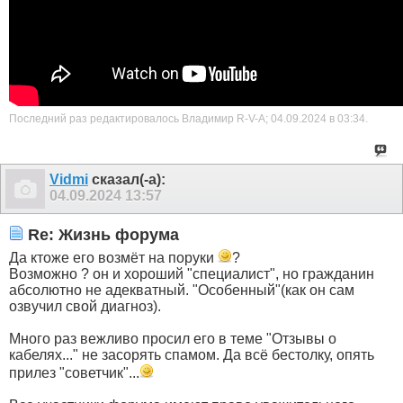
Последний раз редактировалось Владимир R-V-A; 04.09.2024 в
03:34
.
Vidmi
сказал(-а):
04.09.2024
13:57
Re: Жизнь форума
Да ктоже его возмёт на поруки
?
Возможно ? он и хороший "специалист", но гражданин
абсолютно не адекватный. "Особенный"(как он сам
озвучил свой диагноз).
Много раз вежливо просил его в теме "Отзывы о
кабелях..." не засорять спамом. Да всё бестолку, опять
прилез "советчик"...