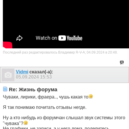
Последний раз редактировалось Владимир R-V-A; 04.09.2024 в
20:48
.
Vidmi
сказал(-а):
05.09.2024
15:53
Re: Жизнь форума
Чуваки, лирики, фраера.., чушь какая то
Я так понимаю почитать отзывы негде.
Ну а кто нибудь из форумчан слышал звук системы этого
"чувака"?
Не графики, не записи, а у него дома, поделитесь