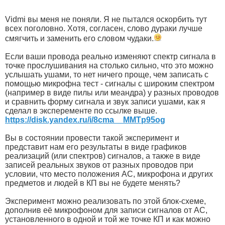
Vidmi вы меня не поняли. Я не пытался оскорбить тут
всех поголовно. Хотя, согласен, слово дураки лучше
смягчить и заменить его словом чудаки.
Если ваши провода реально изменяют спектр сигнала в
точке прослушивания на столько сильно, что это можно
услышать ушами, то нет ничего проще, чем записать с
помощью микрофна тест - сигналы с широким спектром
(например в виде пилы или меандра) у разных проводов
и сравнить форму сигнала и звук записи ушами, как я
сделал в эксперементе по ссылке выше.
https://disk.yandex.ru/i/8cma__MMTp95og
Вы в состоянии провести такой эксперимент и
представит нам его результаты в виде графиков
реализаций (или спектров) сигналов, а также в виде
записей реальных звуков от разных проводов при
условии, что место положения АС, микрофона и других
предметов и людей в КП вы не будете менять?
Эксперимент можно реализовать по этой блок-схеме,
дополнив её микрофоном для записи сигналов от АС,
установленного в одной и той же точке КП и как можно