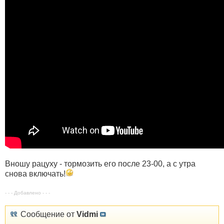
Вношу рацуху - тормозить его после 23-00, а с утра
снова включать!
- - - Добавлено - - -
Сообщение от
Vidmi