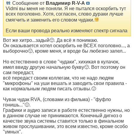
Сообщение от
Владимир R-V-A
Vidmi вы меня не поняли. Я не пытался оскорбить тут
всех поголовно. Хотя, согласен, слово дураки лучше
смягчить и заменить его словом чудаки.
Если ваши провода реально изменяют спектр сигнала
Вот же хитро...задый🙂. Да всё я понимаю.
Он оказывается хотел оскорбить не ВСЕХ поголовно..., а
выборочно🙂, кроме меня, и вроде бы любезно запел...
Но естественно в слове "чудаки", хихикая в кулачок,
имел ввиду другую начальную букву🙂. Вот поэтому он
сам передаст,
всё передаст своим коллегам, что не надо людям
"микрофоны" на уши вешать и заводить свои правила -
как нормальным людям писать отзывы.🙂
Чувак чудак RVA, (словами из фильма) - "фуфло
гонишь..."🙂.
Графики и аудио записи в работе естественно нужны, но
в данном случае не принимаются. Конечный дигноз о
качестве звука системы ставится только в финальном
живом прослушивании, это всем известно, кроме особо
"умных".