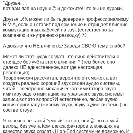
"Друзья...",
вот вам лапша науши🙂 и докажите! что вы не дураки.
Друзья...🙂, может ли быть доверие к профессионализму
R-V-A, если он ставит под сомнение и отрицает влияние
коммутационных кабелей на звук (естественно за
компанию и внутреннюю разводку) 🙂.
А докажи что НЕ влияют.🙂 Заведи СВОЮ тему, слабо?
Может ли этот чудак создать что либо действительно
стоящее без учёта этого влияния ? (тем более оно
далеко НЕ единственное, вот где настоящая
революция).
Теоретически рассчитать вероятно он сможет, а вот
создать реально хороший звук своей аудио системы,
читай - электронно механического имитатора звука
имитирующего имитацию натурального звука системы
записи,вот это вопрос?И естественно, любая аудио
копия оригиналу (живому звуку, звуку аудио системы) не
соответствует.
Я конечно не такой "умный" как он, они🙂, но на мой
взгляд, без учёта Комплекса факторов влияющих на
качество звука создать High-End систему не возможно. И