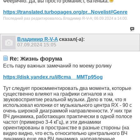
Феерично. Да, вы просто романист, батенька.
https://translated.turbopages.org/pr...Novelist#Genre
Последний раз редактировалось Владимир R-V-A; 06.09.2024 в
14:00
.
Владимир R-V-A
сказал(-а):
07.09.2024
15:05
Re: Жизнь форума
Есть пару важных замечаний по моему ролику
https://disk.yandex.ru/i/8cma__MMTp95og
Тут следует прокомментировать два момента, которые
существенно влияют на графики сигналов и на
звуковосприятие реальной музыки. Дело в том, что я
использовал колонки от музыкального центра RX - 90 с
очень широкой диаграммой направленности. У них три
ВЧ динамика, работающих практически в одной полосе
частот (примерно 3-4 кГц), и эти динамики
ориентированы в пространстве в разные стороны (на
видео видно, что есть относительно центрального ВЧ
динамика еще два ВЧ динамика, направленные