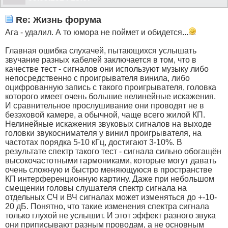
Re: Жизнь форума
Ага - удалил. А то юмора не поймет и обидется...
Главная ошибка слухачей, пытающихся услышать
звучание разных кабелей заключается в том, что в
качестве тест - сигналов они используют музыку либо
непосредственно с проигрывателя винила, либо
оцифрованную запись с такого проигрывателя, головка
которого имеет очень большие нелинейные искажения.
И сравнительное прослушивание они проводят не в
безэховой камере, а обычной, чаще всего жилой КП.
Нелинейные искажения звуковых сигналов на выходе
головки звукоснимателя у винил проигрывателя, на
частотах порядка 5-10 кГц, достигают 3-10%. В
результате спектр такого тест - сигнала сильно обогащён
высокочастотными гармониками, которые могут давать
очень сложную и быстро меняющуюся в пространстве
КП интерференционную картину. Даже при небольшом
смещении головы слушателя спектр сигнала на
отдельных СЧ и ВЧ сигналах может изменяться до +-10-
20 дБ. Понятно, что такие изменения спектра сигнала
только глухой не услышит. И этот эффект разного звука
они приписывают разным проводам, а не основным