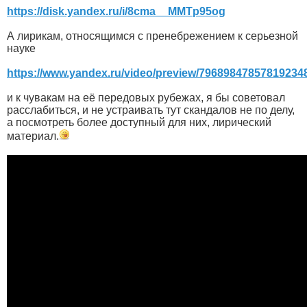
https://disk.yandex.ru/i/8cma__MMTp95og
А лирикам, относящимся с пренебрежением к серьезной
науке
https://www.yandex.ru/video/preview/79689847857819234
и к чувакам на её передовых рубежах, я бы советовал
расслабиться, и не устраивать тут скандалов не по делу,
а посмотреть более доступный для них, лирический
материал.