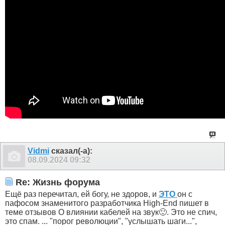
Vidmi
сказал(-а):
08.09.2024
09:32
Re: Жизнь форума
Ещё раз перечитал, ей богу, не здоров, и
ЭТО
он с
пафосом знаменитого разработчика High-End пишет в
теме отзывов О влиянии кабелей на звук🙂. Это не спич,
это спам. ... "порог революции", "услышать шаги...",