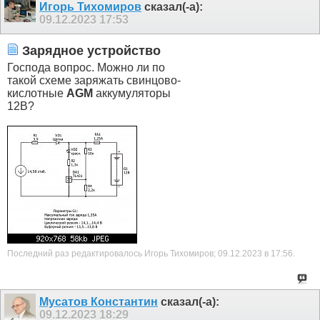
Игорь Тихомиров
сказал(-а):
09.12.2023
17:53
Зарядное устройство
Господа вопрос. Можно ли по
такой схеме заряжать свинцово-
кислотные
AGM
аккумуляторы
12В?
Последний раз редактировалось Игорь Тихомиров; 09.12.2023 в
17:56
.
Мусатов Константин
сказал(-а):
09.12.2023
18:29