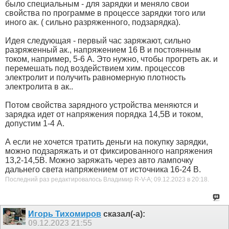
было специальным - для зарядки и меняло свои
свойства по программе в процессе зарядки того или
иного ак. ( сильно разряженного, подзарядка).
Идея следующая - первый час заряжают, сильно
разряженный ак., напряжением 16 В и постоянным
током, например, 5-6 А. Это нужно, чтобы прогреть ак. и
перемешать под воздействием хим. процессов
электролит и получить равномерную плотность
электролита в ак..
Потом свойства зарядного устройства меняются и
зарядка идет от напряжения порядка 14,5В и током,
допустим 1-4 А.
А если не хочется тратить деньги на покупку зарядки,
можно подзаряжать и от фиксированного напряжения
13,2-14,5В. Можно заряжать через авто лампочку
дальнего света напряжением от источника 16-24 В.
Последний раз редактировалось Владимир R-V-A; 09.12.2023 в
20:18
.
Игорь Тихомиров
сказал(-а):
09.12.2023
21:55