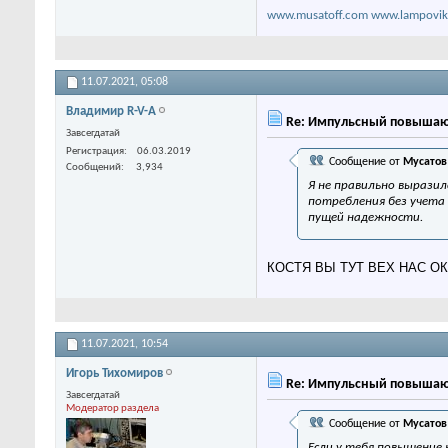
www.musatoff.com
www.lampovik
11.07.2021,
05:08
Владимир R-V-A
Re: Импульсный повышаю
Завсегдатай
Регистрация
06.03.2019
Сообщение от
Мусатов
Сообщений
3,934
Я не правильно выразил
потребления без учета
пущей надежности.
КОСТЯ ВЫ ТУТ ВЕХ НАС ОКОНЧ
11.07.2021,
10:54
Игорь Тихомиров
Re: Импульсный повышаю
Завсегдатай
Модератор раздела
Сообщение от
Мусатов
Если у тебя повышение 