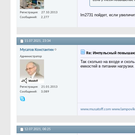
Регистрация
27.10.2013
lm2731 пойдет, если увеличит
Сообщений
2,277
11.07.2021,
23:34
Мусатов Константин
Re: Импульсный повышаю
Администратор
Так сколько на входе и скол
емкостей в питании нагрузки.
Регистрация
21.01.2013
Сообщений
3,089
www.musatoff.com
www.lampovik
12.07.2021,
06:25