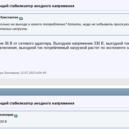
щий стабилизатор анодного напряжения
 Константин
 сколько на выходе и какого потребление? Кстати, надо не забывать прося ре
итании нагрузки.
е 36 В от сетевого адаптера. Выходное напряжение 330 В, выходной ток
ключения, выходной ток потребляемый нагрузкой растет по экспоненте з
ь Тихомиров; 12.07.2021 в
06:40
.
щий стабилизатор анодного напряжения
ихомиров
30 В