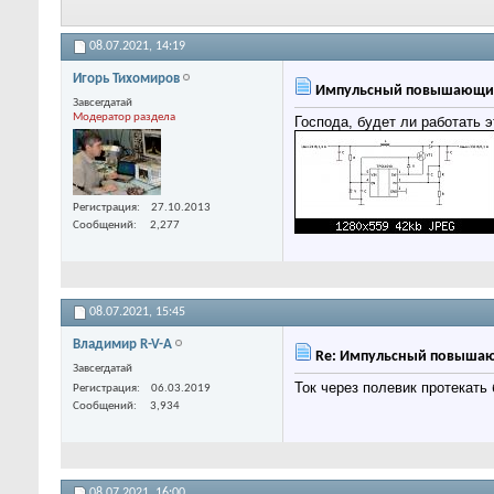
08.07.2021,
14:19
Игорь Тихомиров
Импульсный повышающий 
Завсегдатай
Модератор раздела
Господа, будет ли работать 
Регистрация
27.10.2013
Сообщений
2,277
08.07.2021,
15:45
Владимир R-V-A
Re: Импульсный повышаю
Завсегдатай
Ток через полевик протекать
Регистрация
06.03.2019
Сообщений
3,934
08.07.2021,
16:00