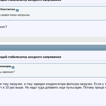
щий стабилизатор анодного напряжения
 Константин
о равен току нагрузки.
атит?
щий стабилизатор анодного напряжения
ихомиров
мы хватит?
е току нагрузки, а току зарядки конденсатора фильтра нагрузки. Если у 
дут в 10 раз выше. Но надо туда добавить еще пульсации. Потому прощ