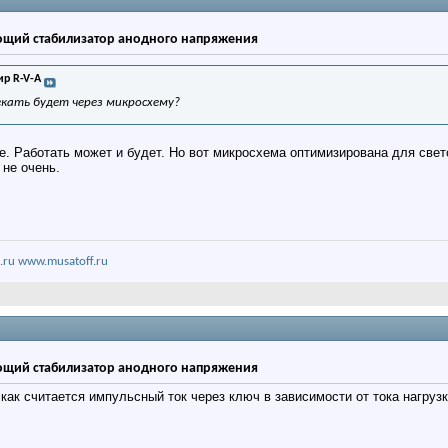
щий стабилизатор анодного напряжения
р R-V-A
екать будет через микросхему?
е. Работать может и будет. Но вот микросхема оптимизирована для све
 не очень.
.ru
www.musatoff.ru
щий стабилизатор анодного напряжения
как считается импульсный ток через ключ в зависимости от тока нагрузк