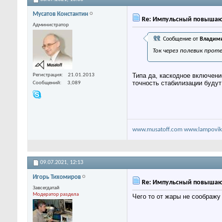
Мусатов Константин
Re: Импульсный повышаю
Администратор
Сообщение от
Владими
Ток через полевик прот
Типа да, каскодное включени
Регистрация
21.01.2013
точность стабилизации будут
Сообщений
3,089
www.musatoff.com
www.lampovik
09.07.2021,
12:13
Игорь Тихомиров
Re: Импульсный повышаю
Завсегдатай
Модератор раздела
Чего то от жары не соображу 