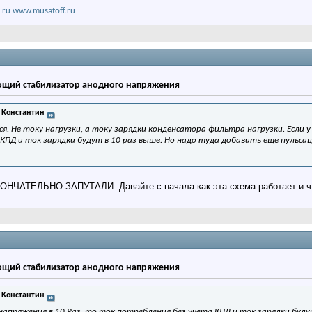
.ru
www.musatoff.ru
щий стабилизатор анодного напряжения
 Константин
ся. Не току нагрузки, а току зарядки конденсатора фильтра нагрузки. Если 
 КПД и ток зарядки будут в 10 раз выше. Но надо туда добавить еще пульс
АТЕЛЬНО ЗАПУТАЛИ. Давайте с начала как эта схема работает и что т
щий стабилизатор анодного напряжения
 Константин
напряжения в 10 Раз, то ток потребления без учета КПД и ток зарядки буду