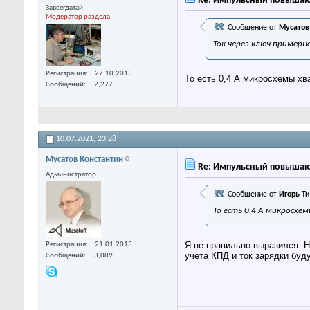
Re: Импульсный повышаю
Завсегдатай
Модератор раздела
Сообщение от
Мусатов
Ток через ключ примерн
Регистрация
27.10.2013
То есть 0,4 А микросхемы хв
Сообщений
2,277
10.07.2021,
23:28
Мусатов Константин
Re: Импульсный повышаю
Администратор
Сообщение от
Игорь Т
То есть 0,4 А микросхе
Я не правильно выразился. Н
Регистрация
21.01.2013
учета КПД и ток зарядки бу
Сообщений
3,089