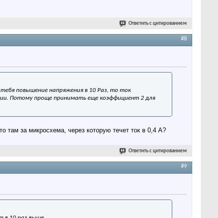
Ответить с цитированием
#8
у тебя повышение напряжения в 10 Раз, то ток
ации. Потому проще принимать еще коэффициент 2 для
ам за микросхема, через которую течет ток в 0,4 А?
Ответить с цитированием
#9
т в 10 раз выше.