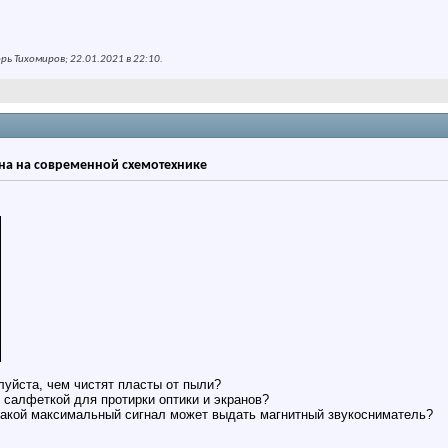
ь Тихомиров; 22.01.2021 в
22:10
.
на на современной схемотехнике
уйста, чем чистят пласты от пыли?
 салфеткой для протирки оптики и экранов?
акой максимальный сигнал может выдать магнитный звукосниматель?