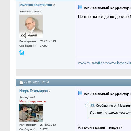
Мусатов Константин
Re: Ламповый корректор 
Администратор
По мне, на входе не должно 
Регистрация
21.01.2013
Сообщений
3,089
www.musatoff.com
www.lampovik
22.01.2021,
19:34
Игорь Тихомиров
Re: Ламповый корректор 
Завсегдатай
Модератор раздела
Сообщение от
Мусатов
По мне, на входе не до
Регистрация
27.10.2013
А такой вариант пойдет?
Сообщений
2,277