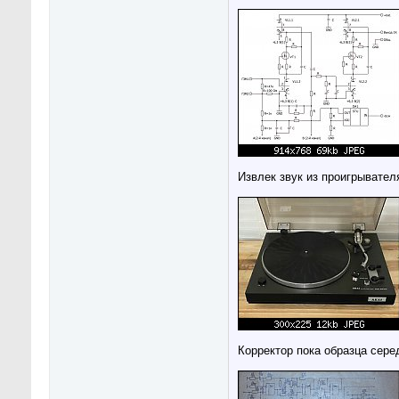
Извлек звук из проигрывател
Корректор пока образца сере