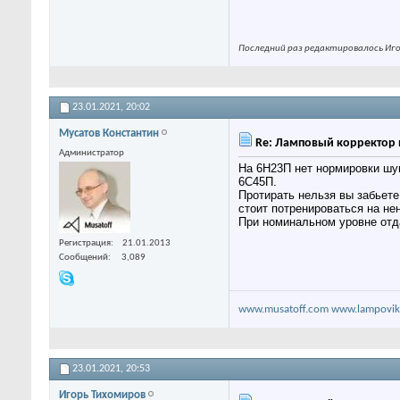
Последний раз редактировалось Игор
23.01.2021,
20:02
Мусатов Константин
Re: Ламповый корректор 
Администратор
На 6Н23П нет нормировки шум
6С45П.
Протирать нельзя вы забьете
стоит потренироваться на нен
При номинальном уровне отда
Регистрация
21.01.2013
Сообщений
3,089
www.musatoff.com
www.lampovik
23.01.2021,
20:53
Игорь Тихомиров