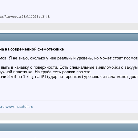
ь Тихомиров; 23.01.2021 в
18:48
.
на на современной схемотехнике
ов. Я не знаю, сколько у нее реальный уровень, но может стоит посмо
 пыть в канавку с поверхности. Есть специальные виниломойки с вакуум
ужной пластинке. На трубе есть ролики про это.
чи 3 мВ на 1 кГц, на ВЧ (удар по тарелкам) уровень сигнала может дост
.ru
www.musatoff.ru