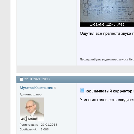
Ощутил все прелести звука 
Последний раз редактировалось Игор
22.01.2021,
20:17
Мусатов Константин
Re: Ламповый корректор 
Администратор
У многих голов есть соедине
Регистрация
21.01.2013
Сообщений
3,089