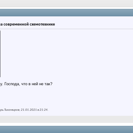
а современной схемотехнике
. Господа, что в ней не так?
ь Тихомиров; 21.01.2021 в
21:24
.