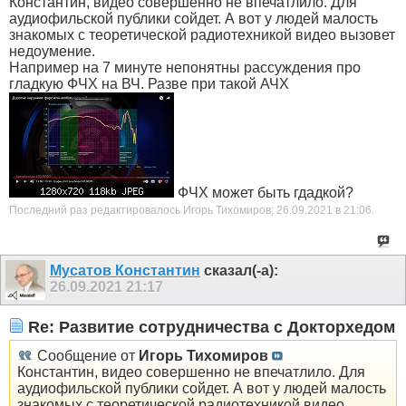
Константин, видео совершенно не впечатлило. Для
аудиофильской публики сойдет. А вот у людей малость
знакомых с теоретической радиотехникой видео вызовет
недоумение.
Например на 7 минуте непонятны рассуждения про
гладкую ФЧХ на ВЧ. Разве при такой АЧХ
ФЧХ может быть гдадкой?
Последний раз редактировалось Игорь Тихомиров; 26.09.2021 в
21:06
.
Мусатов Константин
сказал(-а):
26.09.2021
21:17
Re: Развитие сотрудничества с Докторхедом
Сообщение от
Игорь Тихомиров
Константин, видео совершенно не впечатлило. Для
аудиофильской публики сойдет. А вот у людей малость
знакомых с теоретической радиотехникой видео