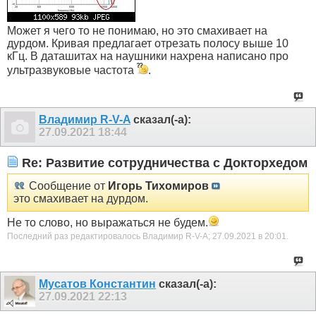
Может я чего то не понимаю, но это смахивает на
дурдом. Кривая предлагает отрезать полосу выше 10
кГц. В даташитах на наушники нахрена написано про
ультразвуковые частота
.
Владимир R-V-A
сказал(-а):
27.09.2021
18:44
Re: Развитие сотрудничества с Докторхедом
Сообщение от
Игорь Тихомиров
это смахивает на дурдом.
Не то слово, но выражаться не будем.
Последний раз редактировалось Владимир R-V-A; 27.09.2021 в
20:01
.
Мусатов Константин
сказал(-а):
27.09.2021
22:13