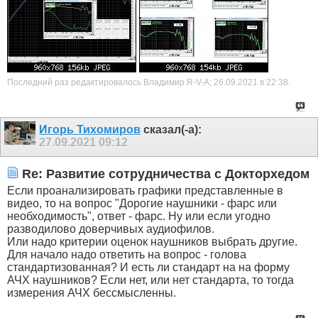
Последний раз редактировалось Владимир R-V-A; 26.09.2021 в
22:38
.
Игорь Тихомиров
сказал(-а):
27.09.2021
09:12
Re: Развитие сотрудничества с Докторхедом
Если проанализировать графики представленные в
видео, то на вопрос "Дорогие наушники - фарс или
необходимость", ответ - фарс. Ну или если угодно
разводилово доверчивых аудиофилов.
Или надо критерии оценок наушников выбрать другие.
Для начало надо ответить на вопрос - голова
стандартизованная? И есть ли стандарт на на форму
АЧХ наушников? Если нет, или нет стандарта, то тогда
измерения АЧХ бессмысленны.