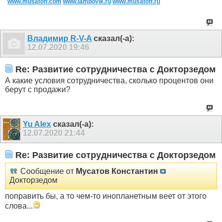
www.musatoff.com
www.lampovik.ru
www.musatoff.ru
Владимир R-V-A
сказал(-а):
12.07.2020
19:46
Re: Развитие сотрудничества с Докторзедом
А какие условия сотрудничества, сколько процентов они
берут с продажи?
Yu Alex
сказал(-а):
12.07.2020
21:44
Re: Развитие сотрудничества с Докторзедом
Сообщение от
Мусатов Константин
Докторзедом
поправить бы, а то чем-то инопланетным веет от этого
слова...