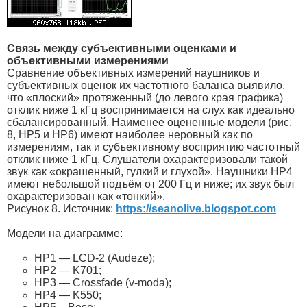
Связь между субъективными оценками и
объективными измерениями
Сравнение объективных измерений наушников и
субъективных оценок их частотного баланса выявило,
что «плоский» протяженный (до левого края графика)
отклик ниже 1 кГц воспринимается на слух как идеально
сбалансированный. Наименее оцененные модели (рис.
8, HP5 и HP6) имеют наиболее неровный как по
измерениям, так и субъективному восприятию частотный
отклик ниже 1 кГц. Слушатели охарактеризовали такой
звук как «окрашенный, гулкий и глухой». Наушники HP4
имеют небольшой подъём от 200 Гц и ниже; их звук был
охарактеризован как «тонкий».
Рисунок 8. Источник:
https://seanolive.blogspot.com
Модели на диаграмме:
HP1 — LCD-2 (Audeze);
HP2 — K701;
HP3 — Crossfade (v-moda);
HP4 — K550;