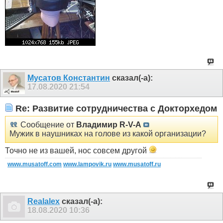
Мусатов Константин
сказал(-а):
17.08.2020
21:54
Re: Развитие сотрудничества с Докторхедом
Сообщение от
Владимир R-V-A
Мужик в наушниках на голове из какой организации?
Точно не из вашей, нос совсем другой
www.musatoff.com
www.lampovik.ru
www.musatoff.ru
Realalex
сказал(-а):
18.08.2020
10:36