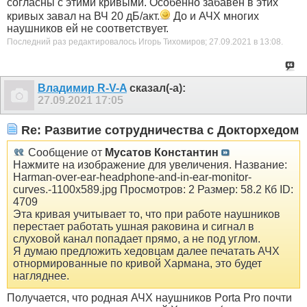
согласны с этими кривыми. Особенно забавен в этих
кривых завал на ВЧ 20 дБ/акт.
До и АЧХ многих
наушников ей не соответствует.
Последний раз редактировалось Игорь Тихомиров; 27.09.2021 в
13:08
.
Владимир R-V-A
сказал(-а):
27.09.2021
17:05
Re: Развитие сотрудничества с Докторхедом
Сообщение от
Мусатов Константин
Нажмите на изображение для увеличения. Название:
Harman-over-ear-headphone-and-in-ear-monitor-
curves.-1100x589.jpg Просмотров: 2 Размер: 58.2 Кб ID:
4709
Эта кривая учитывает то, что при работе наушников
перестает работать ушная раковина и сигнал в
слуховой канал попадает прямо, а не под углом.
Я думаю предложить хедовцам далее печатать АЧХ
отнормированные по кривой Хармана, это будет
нагляднее.
Получается, что родная АЧХ наушников Porta Pro почти