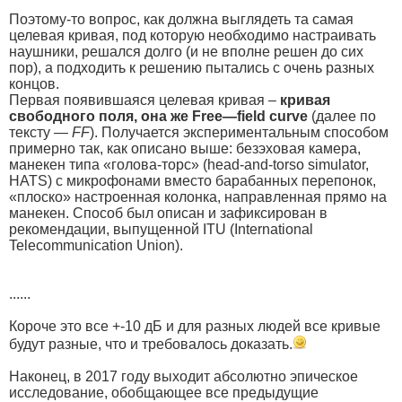
Поэтому-то вопрос, как должна выглядеть та самая
целевая кривая, под которую необходимо настраивать
наушники, решался долго (и не вполне решен до сих
пор), а подходить к решению пытались с очень разных
концов.
Первая появившаяся целевая кривая –
кривая
свободного поля, она же Free—field curve
(далее по
тексту —
FF
). Получается экспериментальным способом
примерно так, как описано выше: безэховая камера,
манекен типа «голова-торс» (head-and-torso simulator,
HATS) с микрофонами вместо барабанных перепонок,
«плоско» настроенная колонка, направленная прямо на
манекен. Способ был описан и зафиксирован в
рекомендации, выпущенной ITU (International
Telecommunication Union).
......
Короче это все +-10 дБ и для разных людей все кривые
будут разные, что и требовалось доказать.
Наконец, в 2017 году выходит абсолютно эпическое
исследование, обобщающее все предыдущие