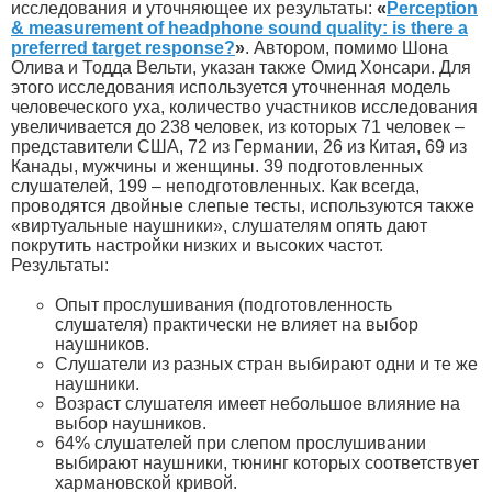
исследования и уточняющее их результаты:
«
Perception
& measurement of headphone sound quality: is there a
preferred target response?
»
. Автором, помимо Шона
Олива и Тодда Вельти, указан также Омид Хонсари. Для
этого исследования используется уточненная модель
человеческого уха, количество участников исследования
увеличивается до 238 человек, из которых 71 человек –
представители США, 72 из Германии, 26 из Китая, 69 из
Канады, мужчины и женщины. 39 подготовленных
слушателей, 199 – неподготовленных. Как всегда,
проводятся двойные слепые тесты, используются также
«виртуальные наушники», слушателям опять дают
покрутить настройки низких и высоких частот.
Результаты:
Опыт прослушивания (подготовленность
слушателя) практически не влияет на выбор
наушников.
Слушатели из разных стран выбирают одни и те же
наушники.
Возраст слушателя имеет небольшое влияние на
выбор наушников.
64% слушателей при слепом прослушивании
выбирают наушники, тюнинг которых соответствует
хармановской кривой.