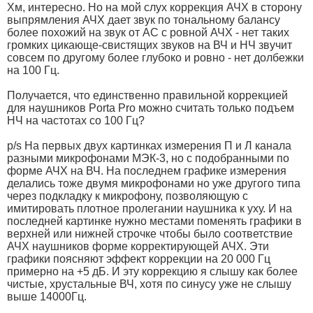
Хм, интересно. Но на мой слух коррекция АЧХ в сторону
выпрямления АЧХ дает звук по тональному балансу
более похожий на звук от АС с ровной АЧХ - нет таких
громких цикающе-свистящих звуков на ВЧ и НЧ звучит
совсем по другому более глубоко и ровно - нет долбежки
на 100 Гц.
Получается, что единственно правильной коррекцией
для наушников Porta Pro можно считать только подъем
НЧ на частотах со 100 Гц?
p/s На первых двух картинках измерения П и Л канала
разными микрофонами МЭК-3, но с подобранными по
форме АЧХ на ВЧ. На последнем графике измерения
делались тоже двумя микрофонами но уже другого типа
через подкладку к микрофону, позволяющую с
имитировать плотное пролегании наушника к уху. И на
последней картинке нужно местами поменять графики в
верхней или нижней строчке чтобы было соответствие
АЧХ наушников форме корректирующей АЧХ. Эти
графики поясняют эффект коррекции на 20 000 Гц
примерно на +5 дБ. И эту коррекцию я слышу как более
чистые, хрустальные ВЧ, хотя по синусу уже не слышу
выше 14000Гц.