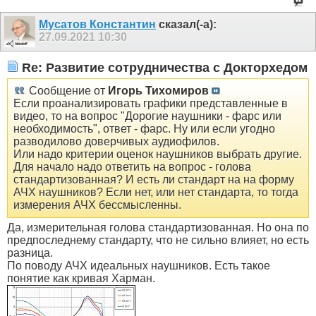
Мусатов Константин
сказал(-а):
27.09.2021
10:30
Re: Развитие сотрудничества с Докторхедом
Сообщение от
Игорь Тихомиров
Если проанализировать графики представленные в
видео, то на вопрос "Дорогие наушники - фарс или
необходимость", ответ - фарс. Ну или если угодно
разводилово доверчивых аудиофилов.
Или надо критерии оценок наушников выбрать другие.
Для начало надо ответить на вопрос - голова
стандартизованная? И есть ли стандарт на на форму
АЧХ наушников? Если нет, или нет стандарта, то тогда
измерения АЧХ бессмысленны.
Да, измерительная голова стандартизованная. Но она по
предпоследнему стандарту, что не сильно влияет, но есть
разница.
По поводу АЧХ идеальных наушников. Есть такое
понятие как кривая Харман.