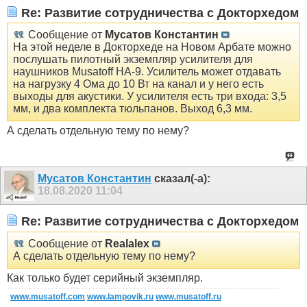
Re: Развитие сотрудничества с Докторхедом
Сообщение от
Мусатов Константин
На этой неделе в Докторхеде на Новом Арбате можно
послушать пилотный экземпляр усилителя для
наушников Musatoff HA-9. Усилитель может отдавать
на нагрузку 4 Ома до 10 Вт на канал и у него есть
выходы для акустики. У усилителя есть три входа: 3,5
мм, и два комплекта тюльпанов. Выход 6,3 мм.
А сделать отдельную тему по нему?
Мусатов Константин
сказал(-а):
18.08.2020
11:04
Re: Развитие сотрудничества с Докторхедом
Сообщение от
Realalex
А сделать отдельную тему по нему?
Как только будет серийный экземпляр.
www.musatoff.com
www.lampovik.ru
www.musatoff.ru