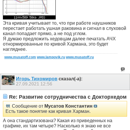
Эта кривая учитывает то, что при работе наушников
перестает работать ушная раковина и сигнал в слуховой
канал попадает прямо, а не под углом.
Я думаю предложить хедовцам далее печатать АЧХ
отнормированные по кривой Хармана, это будет
нагляднее.
www.musatoff.com
www.lampovik.ru
www.musatoff.ru
Игорь Тихомиров
сказал(-а):
27.09.2021
12:56
Re: Развитие сотрудничества с Докторхедом
Сообщение от
Мусатов Константин
Есть такое понятие как кривая Харман.
А она стандартизована? Какая из приведенных на
графике, их там четыре? Насколько я знаю не все