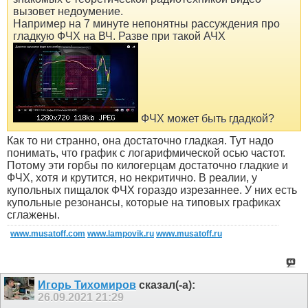
вызовет недоумение.
Например на 7 минуте непонятны рассуждения про
гладкую ФЧХ на ВЧ. Разве при такой АЧХ
ФЧХ может быть гдадкой?
Как то ни странно, она достаточно гладкая. Тут надо
понимать, что график с логарифмической осью частот.
Потому эти горбы по килогерцам достаточно гладкие и
ФЧХ, хотя и крутится, но некритично. В реалии, у
купольных пищалок ФЧХ гораздо изрезаннее. У них есть
купольные резонансы, которые на типовых графиках
сглажены.
www.musatoff.com
www.lampovik.ru
www.musatoff.ru
Игорь Тихомиров
сказал(-а):
26.09.2021
21:29