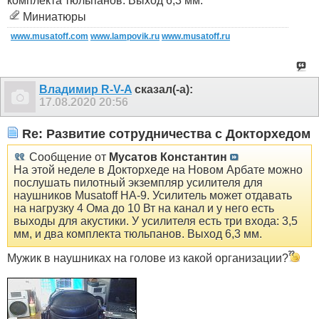
комплекта тюльпанов. Выход 6,3 мм.
Миниатюры
www.musatoff.com
www.lampovik.ru
www.musatoff.ru
Владимир R-V-A
сказал(-а):
17.08.2020
20:56
Re: Развитие сотрудничества с Докторхедом
Сообщение от
Мусатов Константин
На этой неделе в Докторхеде на Новом Арбате можно
послушать пилотный экземпляр усилителя для
наушников Musatoff HA-9. Усилитель может отдавать
на нагрузку 4 Ома до 10 Вт на канал и у него есть
выходы для акустики. У усилителя есть три входа: 3,5
мм, и два комплекта тюльпанов. Выход 6,3 мм.
Мужик в наушниках на голове из какой организации?