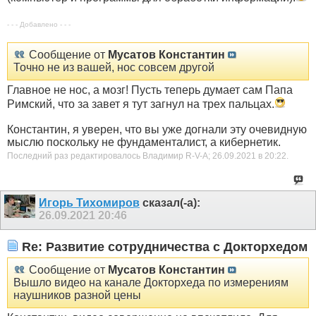
- - - Добавлено - - -
Сообщение от
Мусатов Константин
Точно не из вашей, нос совсем другой
Главное не нос, а мозг! Пусть теперь думает сам Папа
Римский, что за завет я тут загнул на трех пальцах.
Константин, я уверен, что вы уже догнали эту очевидную
мыслю поскольку не фундаменталист, а кибернетик.
Последний раз редактировалось Владимир R-V-A; 26.09.2021 в
20:22
.
Игорь Тихомиров
сказал(-а):
26.09.2021
20:46
Re: Развитие сотрудничества с Докторхедом
Сообщение от
Мусатов Константин
Вышло видео на канале Докторхеда по измерениям
наушников разной цены