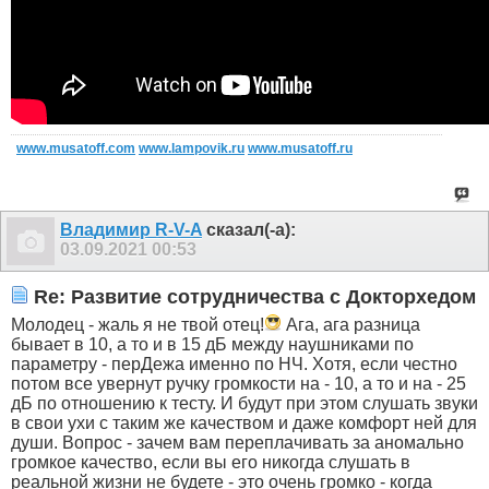
www.musatoff.com
www.lampovik.ru
www.musatoff.ru
Владимир R-V-A
сказал(-а):
03.09.2021
00:53
Re: Развитие сотрудничества с Докторхедом
Молодец - жаль я не твой отец!
Ага, ага разница
бывает в 10, а то и в 15 дБ между наушниками по
параметру - перДежа именно по НЧ. Хотя, если честно
потом все увернут ручку громкости на - 10, а то и на - 25
дБ по отношению к тесту. И будут при этом слушать звуки
в свои ухи с таким же качеством и даже комфорт ней для
души. Вопрос - зачем вам переплачивать за аномально
громкое качество, если вы его никогда слушать в
реальной жизни не будете - это очень громко - когда