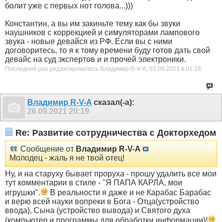
болит уже с первых нот голова...)))
Константин, а вы им закиньте тему как бы звуки
наушников с коррекцией и симуляторами лампового
звука - новые девайся из РФ. Если вы с ними
договоритесь, то я к тому времени буду готов дать свой
девайс на суд экспертов и и прочей электроники.
Последний раз редактировалось Владимир R-V-A; 03.09.2021 в
01:16
.
Владимир R-V-A
сказал(-а):
26.09.2021
20:19
Re: Развитие сотрудничества с Докторхедом
Сообщение от
Владимир R-V-A
Молодец - жаль я не твой отец!
Ну, и на старуху бывает проруха - прошу удалить все мои
тут комментарии в стиле - "Я ПАПА КАРЛА, мои
игрушки".
В реальности я даже и не Карабас Барабас
и верю всей науки вопреки в Бога - Отца(устройство
ввода), Сына (устройство вывода) и Святого духа
(компьютер и программы для обработки информации)!