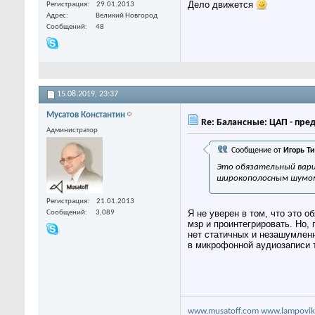
Дело движется
Регистрация
29.01.2013
Адрес
Великий Новгород
Сообщений
48
15.08.2019,
23:37
Мусатов Константин
Re: Балансные: ЦАП - пре
Администратор
Сообщение от
Игорь Т
Это обязательный вариа
широкополосным шумом 
Регистрация
21.01.2013
Я не уверен в том, что это 
Сообщений
3,089
мзр и проинтегрировать. Но,
нет статичных и незашумленн
в микрофонной аудиозаписи т
www.musatoff.com
www.lampovik