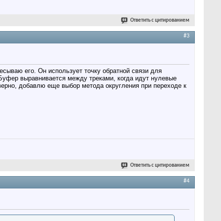
Ответить с цитированием
#3
есываю его. Он использует точку обратной связи для
 Буфер выравнивается между треками, когда идут нулевые
ерно, добавлю еще выбор метода округления при переходе к
Ответить с цитированием
#4