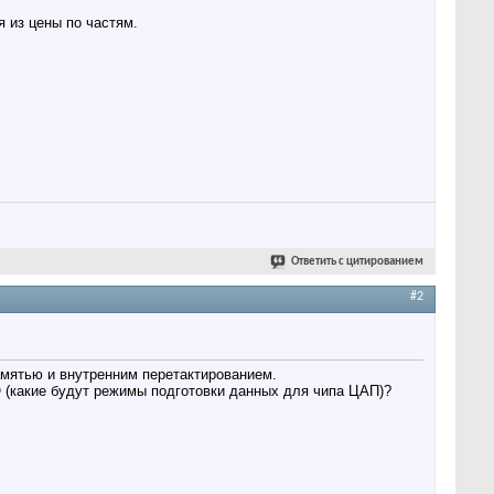
я из цены по частям.
Ответить с цитированием
#2
амятью и внутренним перетактированием.
О (какие будут режимы подготовки данных для чипа ЦАП)?