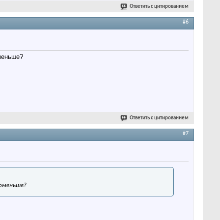
Ответить с цитированием
#6
меньше?
Ответить с цитированием
#7
поменьше?