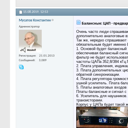
15.08.2019,
12:53
Мусатов Константин
Балансные: ЦАП - предвар
Администратор
Очень часто люди спрашиваю
дополнительно аналоговые в
Так же, нередко спрашивают 
обязательным будет именно Ц
1. Основой будет балансный
обеспечивая балансный сигна
Регистрация
21.01.2013
фильтр не будет использова
Сообщений
3,089
частоты ЦАПа 352,8/384 кГц
2. Плата управления, индикац
3. Плата дополнительных ци
обратной синхронизации.
4. Плата регулятора громкос
ушной усилитель. Плата бал
5. Платы аналоговых входов
Платы балансные и сигнал с
6. Усилитель для наушников.
транзисторами.
Корпус у ЦАПа будет такой ж