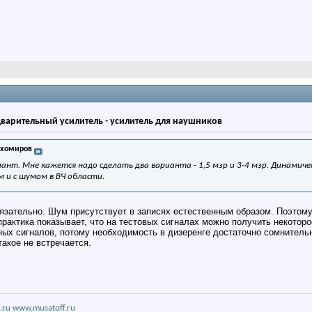
дварительный усилитель - усилитель для наушников
ихомиров
нт. Мне кажется надо сделать два варианта - 1,5 мзр и 3-4 мзр. Динамиче
и с шумом в ВЧ области.
обязательно. Шум присутствует в записях естественным образом. Поэтому
 практика показывает, что на тестовых сигналах можно получить некотор
ых сигналов, потому необходимость в дизеренге достаточно сомнительн
акое не встречается.
.ru
www.musatoff.ru