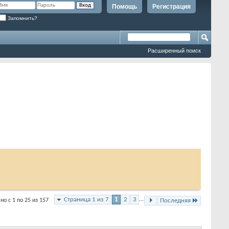
Помощь
Регистрация
Запомнить?
Расширенный поиск
Страница 1 из 7
1
2
3
...
но с 1 по 25 из 157
Последняя