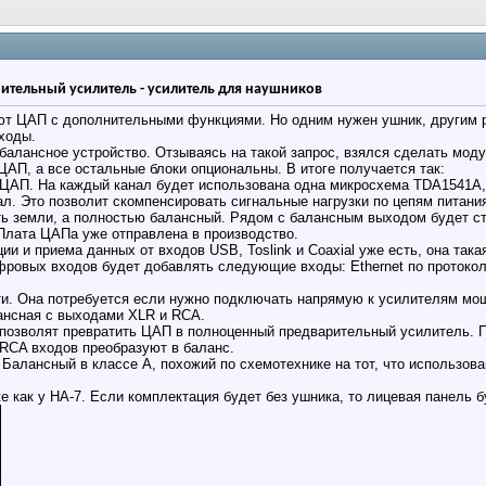
ительный усилитель - усилитель для наушников
т ЦАП с дополнительными функциями. Но одним нужен ушник, другим ре
ходы.
балансное устройство. Отзываясь на такой запрос, взялся сделать моду
АП, а все остальные блоки опциональны. В итоге получается так:
 ЦАП. На каждый канал будет использована одна микросхема TDA1541A,
л. Это позволит скомпенсировать сигнальные нагрузки по цепям питани
ть земли, а полностью балансный. Рядом с балансным выходом будет ст
.Плата ЦАПа уже отправлена в производство.
ии и приема данных от входов USB, Toslink и Coaxial уже есть, она так
фровых входов будет добавлять следующие входы: Ethernet по протокол
ти. Она потребуется если нужно подключать напрямую к усилителям мощ
ансная с выходами XLR и RCA.
 позволят превратить ЦАП в полноценный предварительный усилитель. 
 RCA входов преобразуют в баланс.
 Балансный в классе А, похожий по схемотехнике на тот, что использов
е как у HA-7. Если комплектация будет без ушника, то лицевая панель 