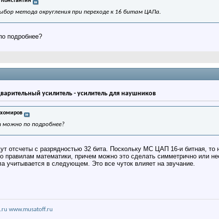
 Константин
ыбор метода округления при переходе к 16 битам ЦАПа.
 по подробнее?
дварительный усилитель - усилитель для наушников
ихомиров
 можно по подробнее?
т отсчеты с разрядностью 32 бита. Поскольку МС ЦАП 16-и битная, то 
по правилам математики, причем можно это сделать симметрично или не
а учитывается в следующем. Это все чуток влияет на звучание.
.ru
www.musatoff.ru