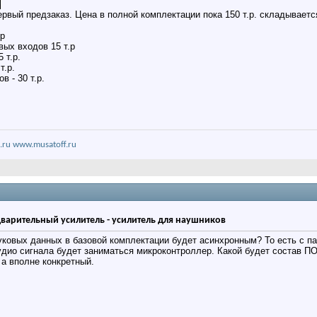
ервый предзаказ. Цена в полной комплектации пока 150 т.р. складываетс
.р
ых входов 15 т.р
 т.р.
т.р.
 - 30 т.р.
.ru
www.musatoff.ru
дварительный усилитель - усилитель для наушников
ковых данных в базовой комплектации будет асинхронным? То есть с п
удио сигнала будет заниматься микроконтроллер. Какой будет состав П
 а вполне конкретный.