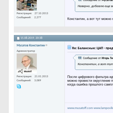
Сообщение от
Мусатов
Наверно, добавлю еще в
Регистрация
27.10.2013
Сообщений
2,277
Константин, а вот тут можно
15.08.2019,
20:38
Мусатов Константин
Re: Балансные: ЦАП - пре
Администратор
Сообщение от
Игорь Т
Константин, а вот тут
После цифрового фильтра иду
Регистрация
21.01.2013
можно провести округление 
Сообщений
3,089
когда ошибка прошлого сампл
www.musatoff.com
www.lampovik