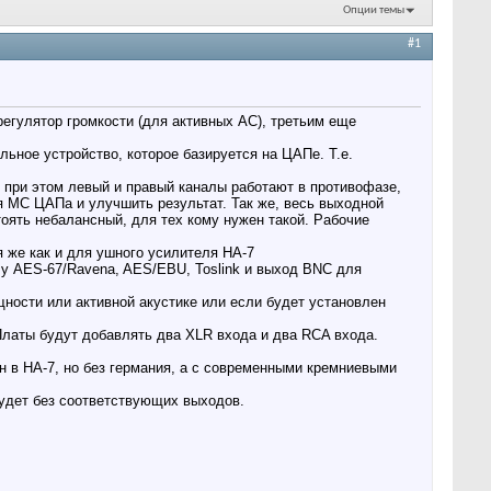
Опции темы
#1
гулятор громкости (для активных АС), третьим еще
льное устройство, которое базируется на ЦАПе. Т.е.
 при этом левый и правый каналы работают в противофазе,
я МС ЦАПа и улучшить результат. Так же, весь выходной
оять небалансный, для тех кому нужен такой. Рабочие
ая же как и для ушного усилителя HA-7
у AES-67/Ravena, AES/EBU, Toslink и выход BNC для
ности или активной акустике или если будет установлен
Платы будут добавлять два XLR входа и два RCA входа.
ан в HA-7, но без германия, а с современными кремниевыми
будет без соответствующих выходов.