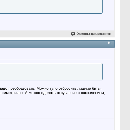
Ответить с цитированием
#5
надо преобразовать. Можно тупо отбросить лишние биты,
симметрично. А можно сделать округление с накоплением,