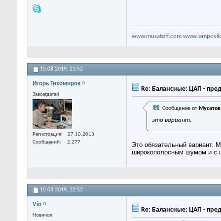
www.musatoff.com
www.lampovik
15.08.2019,
21:52
Игорь Тихомиров
Re: Балансные: ЦАП - пре
Завсегдатай
Сообщение от
Мусатов
это вариант.
Регистрация
27.10.2013
Сообщений
2,277
Это обязательный вариант. М
широкополосным шумом и с 
15.08.2019,
22:52
Vio
Re: Балансные: ЦАП - пре
Новичок