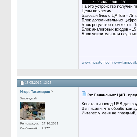
На это устройство получен п
Цены по частям:
Базовый блок с ЦАПом - 75 т
Блок дополнительных цифров
Блок регулятор громкости - 15
Блок аналоговых входов - 15 
Блок усилителя для наушников
www.musatoff.com
www.lampovik
15.08.2019,
13:23
Игорь Тихомиров
Re: Балансные: ЦАП - пре
Завсегдатай
Константин
вход USB
для зву
Вы писали, что обработкой а
Интерес у меня не праздный,
Регистрация
27.10.2013
Сообщений
2,277