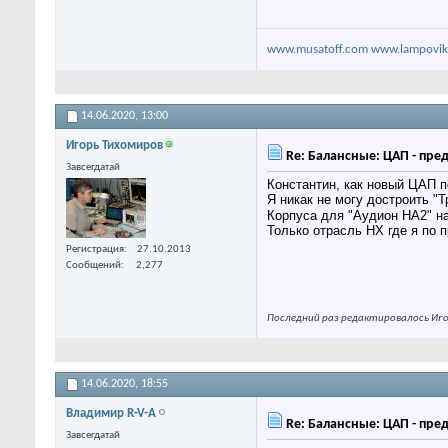
www.musatoff.com
www.lampovik
14.06.2020,
13:00
Игорь Тихомиров
Re: Балансные: ЦАП - пре
Завсегдатай
Константин, как новый ЦАП 
Я никак не могу достроить "
Корпуса для "Аудион HA2" на
Только отрасль НХ где я по 
Регистрация
27.10.2013
Сообщений
2,277
Последний раз редактировалось Игор
14.06.2020,
18:55
Владимир R-V-A
Re: Балансные: ЦАП - пре
Завсегдатай