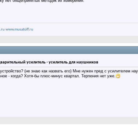
ьку нет общепринятых методик их измерения.
.ru
www.musatoff.ru
дварительный усилитель - усилитель для наушников
 устройство? (не знаю как назвать его) Мне нужен пред с усилителем на
вное - когда? Хотя-бы плюс-минус квартал. Терпения нет уже.