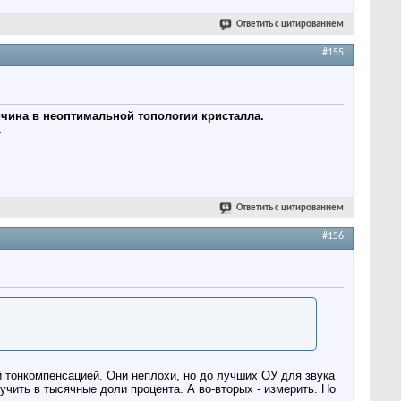
Ответить с цитированием
#155
ичина в неоптимальной топологии кристалла.
.
Ответить с цитированием
#156
й тонкомпенсацией. Они неплохи, но до лучших ОУ для звука
учить в тысячные доли процента. А во-вторых - измерить. Но