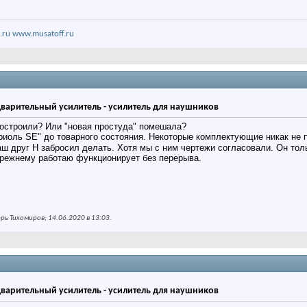
.ru
www.musatoff.ru
дварительный усилитель - усилитель для наушников
построили? Или "новая простуда" помешала?
Триоль SE" до товарного состояния. Некоторые комплектующие никак не
ш друг Н забросил делать. Хотя мы с ним чертежи согласовали. Он тол
прежнему работаю функционирует без перерыва.
ь Тихомиров; 14.06.2020 в
13:03
.
дварительный усилитель - усилитель для наушников