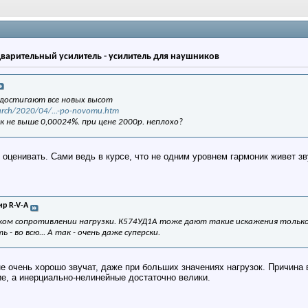
дварительный усилитель - усилитель для наушников
достигают все новых высот
arch/2020/04/...-po-novomu.htm
 не выше 0,00024%. при цене 2000р. неплохо?
 оценивать. Сами ведь в курсе, что не одним уровнем гармоник живет зв
р R-V-A
ом сопротивлении нагрузки. К574УД1А тоже дают такие искажения только н
 - во всю... А так - очень даже суперски.
е очень хорошо звучат, даже при больших значениях нагрузок. Причина
ие, а инерциально-нелинейные достаточно велики.