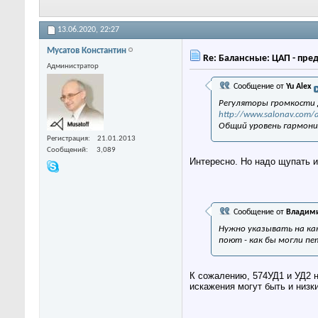
13.06.2020,
22:27
Мусатов Константин
Re: Балансные: ЦАП - пре
Администратор
Сообщение от
Yu Alex
Регуляторы громкости 
http://www.salonav.com/
Общий уровень гармоник
Регистрация
21.01.2013
Сообщений
3,089
Интересно. Но надо щупать и
Сообщение от
Владими
Нужно указывать на как
поют - как бы могли петь
К сожалению, 574УД1 и УД2 н
искажения могут быть и низк