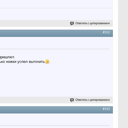
Ответить с цитированием
#152
 пришлют.
ько ножки успел выточить
.
Ответить с цитированием
#153