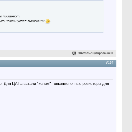
не пришлют.
лько ножки успел выточить
.
Ответить с цитированием
#154
е. Для ЦАПа встали "колом" тонкопленочные резисторы для