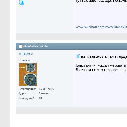
тут нас ждет засада, поскол
www.musatoff.com
www.lampovik
15.10.2020,
13:32
Yu Alex
Re: Балансные: ЦАП - пре
Новичок
Константин, когда уже ждать
В общем не это главное, гла
Регистрация
19.08.2019
Адрес
Тюмень
Сообщений
43