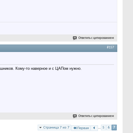
Ответить с цитированием
#157
ушников. Кому-то наверное и с ЦАПом нужно.
Ответить с цитированием
Страница 7 из 7
...
5
6
7
Первая