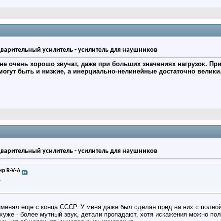
дварительный усилитель - усилитель для наушников
 не очень хорошо звучат, даже при больших значениях нагрузок. Пр
огут быть и низкие, а инерциально-нелинейные достаточно велики
дварительный усилитель - усилитель для наушников
р R-V-A
?
рименял еще с конца СССР. У меня даже был сделан пред на них с полно
 хуже - более мутный звук, детали пропадают, хотя искажения можно пол