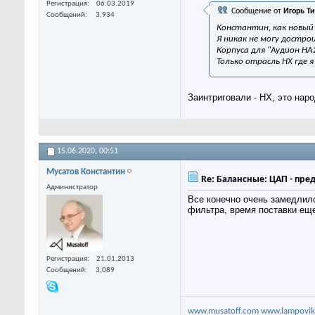
Регистрация
06.03.2019
Сообщение от
Игорь Т
Сообщений
3,934
Константин, как новый
Я никак не могу достр
Корпуса для "Аудион HA
Только отрасль НХ где 
Заинтриговали - НХ, это нар
15.06.2020,
00:51
Мусатов Константин
Re: Балансные: ЦАП - пре
Администратор
Все конечно очень замедлил
фильтра, время поставки ещ
Регистрация
21.01.2013
Сообщений
3,089
www.musatoff.com
www.lampovik