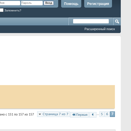
Помощь
Регистрация
Запомнить?
Расширенный поиск
Страница 7 из 7
...
5
6
7
но с 151 по 157 из 157
Первая