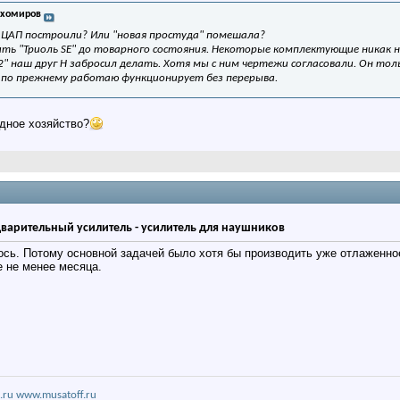
ихомиров
 ЦАП построили? Или "новая простуда" помешала?
оить "Триоль SE" до товарного состояния. Некоторые комплектующие никак 
2" наш друг Н забросил делать. Хотя мы с ним чертежи согласовали. Он то
я по прежнему работаю функционирует без перерыва.
одное хозяйство?
дварительный усилитель - усилитель для наушников
ось. Потому основной задачей было хотя бы производить уже отлаженно
е не менее месяца.
.ru
www.musatoff.ru