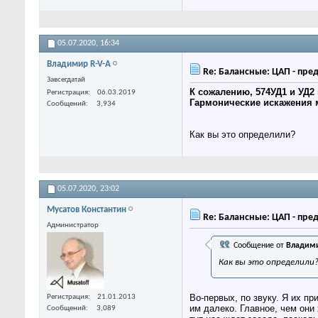
05.07.2020,
16:34
Владимир R-V-A
Re: Балансные: ЦАП - пре
Завсегдатай
К сожалению, 574УД1 и УД2
Регистрация
06.03.2019
Гармонические искажения м
Сообщений
3,934
​Как вы это определили?
05.07.2020,
23:02
Мусатов Константин
Re: Балансные: ЦАП - пре
Администратор
Сообщение от
Владими
Как вы это определили
Во-первых, по звуку. Я их п
Регистрация
21.01.2013
им далеко. Главное, чем они
Сообщений
3,089