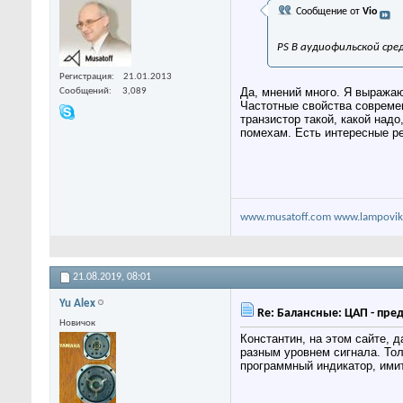
Сообщение от
Vio
PS В аудиофильской сред
Регистрация
21.01.2013
Да, мнений много. Я выражаю
Сообщений
3,089
Частотные свойства современ
транзистор такой, какой над
помехам. Есть интересные ре
www.musatoff.com
www.lampovik
21.08.2019,
08:01
Yu Alex
Re: Балансные: ЦАП - пре
Новичок
Константин, на этом сайте, 
разным уровнем сигнала. Тол
программный индикатор, ими