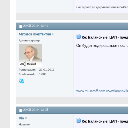
Последний раз редактировалось Игор
20.08.2019,
12:41
Мусатов Константин
Re: Балансные: ЦАП - пре
Администратор
Он будет кодироваться после
Регистрация
21.01.2013
Сообщений
3,089
www.musatoff.com
www.lampovik
20.08.2019,
13:28
Vio
Re: Балансные: ЦАП - пре
Новичок