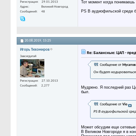
Тот момент когда понимаешь
Регистрация
29.01.2013
Адрес
Великий Новгород
PS В аудиофильской среде быт
Сообщений
48
20.08.2019,
15:25
Игорь Тихомиров
Re: Балансные: ЦАП - пре
Завсегдатай
Сообщение от
Мусатов
Он будет кодироваться
Регистрация
27.10.2013
Сообщений
2,277
Мудрено. Я последний раз Ц
был.
Сообщение от
Vio
PS В аудиофильской сред
Может обсудим еще сетевые 
В Великом Новгороде я в кон