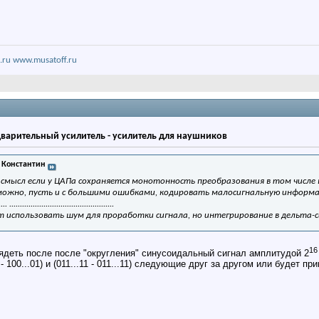
.ru
www.musatoff.ru
дварительный усилитель - усилитель для наушников
 Константин
смысл если у ЦАПа сохраняется монотонность преобразования в том числе 
можно, пусть и с большими ошибками, кодировать малосигнальную информ
.... .................................................
т использовать шум для проработки сигнала, но интегрирование в дельта-
1
лядеть после после "округления" синусоидальный сигнал амплитудой 2
- 100...01) и (011...11 - 011...11) следующие друг за другом или будет пр