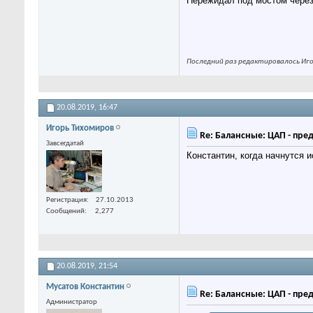
Пережидал под мостом через 
Последний раз редактировалось Игор
20.08.2019,
16:47
Игорь Тихомиров
Re: Балансные: ЦАП - пре
Завсегдатай
Константин, когда начнутся и
Регистрация
27.10.2013
Сообщений
2,277
20.08.2019,
21:54
Мусатов Константин
Re: Балансные: ЦАП - пре
Администратор