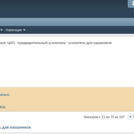
Навигация
ные: ЦАП - предварительный усилитель - усилитель для наушников
аться.
ЕСЬ
.
Показано с 51 по 75 из 157
ль для наушников