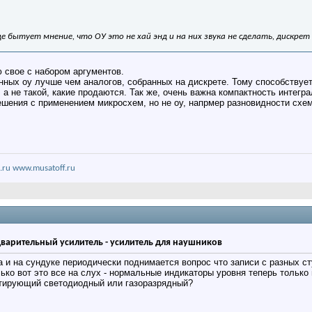
е бытует мнение, что ОУ это не хай энд и на них звука не сделать, дискрет 
 свое с набором аргументов.
ных оу лучше чем аналогов, собранных на дискрете. Тому способствует 
о, а не такой, какие продаются. Так же, очень важна компактность интег
шения с применением микросхем, но не оу, напрмер разновидности схем
.ru
www.musatoff.ru
дварительный усилитель - усилитель для наушников
да и на сундуке периодически поднимается вопрос что записи с разных 
ько вот это все на слух - нормальные индикаторы уровня теперь тольк
тирующий светодиодный или газоразрядный?