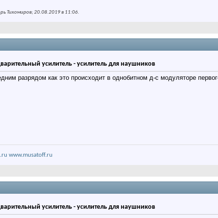
ь Тихомиров; 20.08.2019 в
11:06
.
дварительный усилитель - усилитель для наушников
дним разрядом как это происходит в однобитном д-с модуляторе первого
.ru
www.musatoff.ru
дварительный усилитель - усилитель для наушников