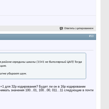
Ответить с цитированием
#53
в районе середины шкалы (1541 не биполярный ЦАП) Тогда
ацию.
сигме убирает шум.
6
​+1 для 32р кодирования? Будет ли он в 16р кодировании
инимать значения 100...01, 100...00, 011...11 следующие в почти