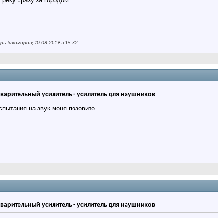
реку сразу за городом.
ь Тихомиров; 20.08.2019 в
15:32
.
дварительный усилитель - усилитель для наушников
спытания на звук меня позовите.
дварительный усилитель - усилитель для наушников