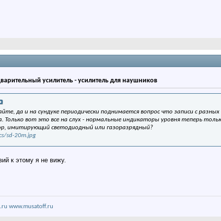
дварительный усилитель - усилитель для наушников
йте, да и на сундуке периодически поднимается вопрос что записи с разны
. Только вот это все на слух - нормальные индикаторы уровня теперь толь
р, имитирующий светодиодный или газоразрядный?
cs/sd-20m.jpg
ий к этому я не вижу.
.ru
www.musatoff.ru