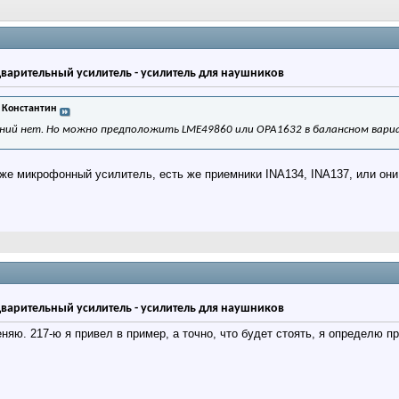
дварительный усилитель - усилитель для наушников
 Константин
ний нет. Но можно предположить LME49860 или OPA1632 в балансном вариа
 же микрофонный усилитель, есть же приемники INA134, INA137, или он
дварительный усилитель - усилитель для наушников
еняю. 217-ю я привел в пример, а точно, что будет стоять, я определю п