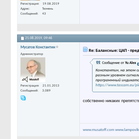
Регистрация
19.08.2019
Адрес
Тюмень
Сообщений
43
21.08.2019,
09:46
Мусатов Константин
Re: Балансные: ЦАП - пре
Администратор
Сообщение от
Yu Alex
Константин, на этом са
разным уровнем сигнала
программный индикато
https://www.tascam.eu/pi
Регистрация
21.01.2013
Сообщений
3,089
собственно никаких препятств
www.musatoff.com
www.lampovik