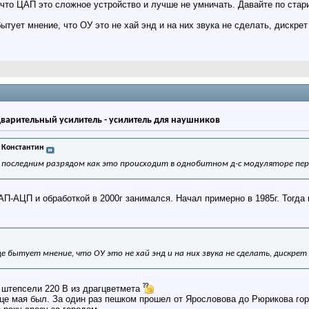
 что ЦАП это сложное устройство и лучше не умничать. Давайте по ста
ует мнение, что ОУ это не хай энд и на них звука не сделать, дискрет 
дварительный усилитель - усилитель для наушников
 Константин
 последним разрядом как это происходит в однобитном д-с модуляторе пер
АП-АЦП и обработкой в 2000г занимался. Начал примерно в 1985г. Тогд
е бытует мнение, что ОУ это не хай энд и на них звука не сделать, дискрет 
штепсели 220 В из драгцветмета
це мая был. За один раз пешком прошел от Ярословова до Рюрикова гор