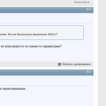
Опции темы
#51
нте. Так же балансные приемники INA217
и не вписываются по каким-то параметрам?
Ответить с цитированием
#52
ри проектировании.