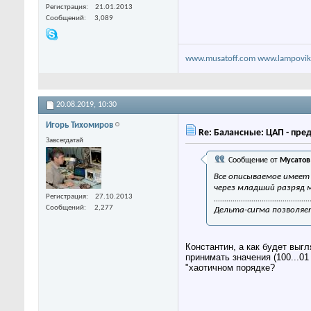
Регистрация
21.01.2013
Сообщений
3,089
www.musatoff.com
www.lampovik
20.08.2019,
10:30
Игорь Тихомиров
Re: Балансные: ЦАП - пре
Завсегдатай
Сообщение от
Мусатов
Все описываемое имеет 
через младший разряд 
Регистрация
27.10.2013
..............................................
Сообщений
2,277
Дельта-сигма позволяе
Константин, а как будет выг
принимать значения (100...01 
"хаотичном порядке?