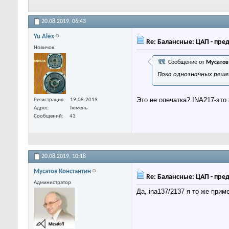
20.08.2019,
06:43
Yu Alex
Re: Балансные: ЦАП - пре
Новичок
Сообщение от
Мусатов
Пока однозначных реше
Это не опечатка? INA217-это
Регистрация
19.08.2019
Адрес
Тюмень
Сообщений
43
20.08.2019,
10:18
Мусатов Константин
Re: Балансные: ЦАП - пре
Администратор
Да, ina137/2137 я то же прим