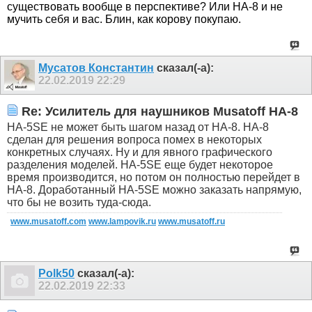
существовать вообще в перспективе? Или
HA-8 и не
мучить себя и вас. Блин, как корову покупаю.
Мусатов Константин
сказал(-а):
22.02.2019
22:29
Re: Усилитель для наушников Musatoff HA-8
НA-5SE не может быть шагом назад от HA-8. НА-8
сделан для решения вопроса помех в некоторых
конкретных случаях. Ну и для явного графического
разделения моделей. HA-5SE еще будет некоторое
время производится, но потом он полностью перейдет в
НА-8. Доработанный НА-5SE можно заказать напрямую,
что бы не возить туда-сюда.
www.musatoff.com
www.lampovik.ru
www.musatoff.ru
Polk50
сказал(-а):
22.02.2019
22:33