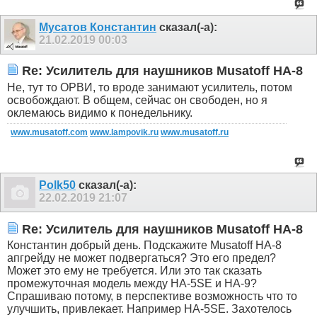
Мусатов Константин
сказал(-а):
21.02.2019
00:03
Re: Усилитель для наушников Musatoff HA-8
Не, тут то ОРВИ, то вроде занимают усилитель, потом
освобождают. В общем, сейчас он свободен, но я
оклемаюсь видимо к понедельнику.
www.musatoff.com
www.lampovik.ru
www.musatoff.ru
Polk50
сказал(-а):
22.02.2019
21:07
Re: Усилитель для наушников Musatoff HA-8
Константин добрый день. Подскажите Musatoff HA-8
апгрейду не может подвергаться? Это его предел?
Может это ему не требуется. Или это так сказать
промежуточная модель между HA-5SE и HA-9?
Спрашиваю потому, в перспективе возможность что то
улучшить, привлекает. Например HA-5SE. Захотелось