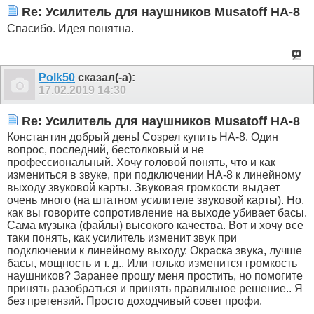
Re: Усилитель для наушников Musatoff HA-8
Спасибо. Идея понятна.
Polk50
сказал(-а):
17.02.2019
14:30
Re: Усилитель для наушников Musatoff HA-8
Константин добрый день! Созрел купить НА-8. Один
вопрос, последний, бестолковый и не
профессиональный. Хочу головой понять, что и как
измениться в звуке, при подключении НА-8 к линейному
выходу звуковой карты. Звуковая громкости выдает
очень много (на штатном усилителе звуковой карты). Но,
как вы говорите сопротивление на выходе убивает басы.
Сама музыка (файлы) высокого качества. Вот и хочу все
таки понять, как усилитель изменит звук при
подключении к линейному выходу. Окраска звука, лучше
басы, мощность и т. д.. Или только изменится громкость
наушников? Заранее прошу меня простить, но помогите
принять разобраться и принять правильное решение.. Я
без претензий. Просто доходчивый совет профи.