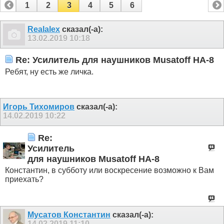
1
2
3
4
5
6
Realalex
сказал(-а):
13.02.2019
10:18
Re: Усилитель для наушников Musatoff HA-8
Ребят, ну есть же личка.
Игорь Тихомиров
сказал(-а):
14.02.2019
10:22
Re:
Усилитель
для наушников Musatoff HA-8
Константин, в субботу или воскресение возможно к Вам
приехать?
Мусатов Константин
сказал(-а):
14.02.2019
11:10