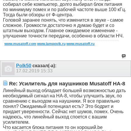
собирал себе компьютер, долго выбирал блок питания
по минимуму помех и по рабочей частоте выше 100 кГц.
Тогда были обзоры от Ф-центра.
Головой заранее понять, что изменится в звуке - самое
сложное. Громкости достаточно я думаю будет и со
штатным выходом. Главное ожидаемое изменение -
улучшение точности передачи, особенно в области НЧ.
www.musatoff.com
www.lampovik.ru
www.musatoff.ru
Polk50
сказал(-а):
17.02.2019
15:33
Re: Усилитель для наушников Musatoff HA-8
Линейный выход обладает большей возможностью дать
необходимый сигнал на НА-8, чтобы улучшить звук, по
сравнению с выходом на наушники. Я все правильно
понял? Ожидаемый потенциал есть? Это бодрит и
придает уверенности. Сейчас нет шумов, помех. Очень
надеюсь, что линейный выход споется с вашим
усилителем.
Что касается блока питания то он хороший.be