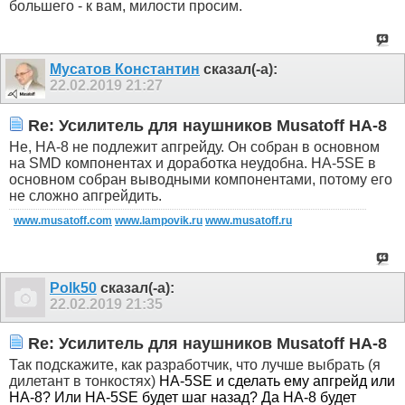
большего - к вам, милости просим.
Мусатов Константин
сказал(-а):
22.02.2019
21:27
Re: Усилитель для наушников Musatoff HA-8
Не, HA-8 не подлежит апгрейду. Он собран в основном
на SMD компонентах и доработка неудобна. HA-5SE в
основном собран выводными компонентами, потому его
не сложно апгрейдить.
www.musatoff.com
www.lampovik.ru
www.musatoff.ru
Polk50
сказал(-а):
22.02.2019
21:35
Re: Усилитель для наушников Musatoff HA-8
Так подскажите, как разработчик, что лучше выбрать (я
дилетант в тонкостях)
HA-5SE и сделать ему апгрейд или
HA-8? Или
HA-5SE будет шаг назад? Да
HA-8 будет