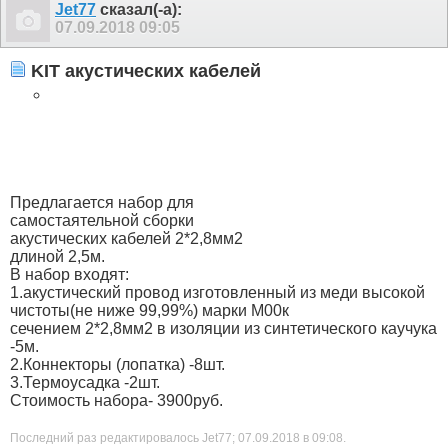
Jet77
сказал(-а):
07.09.2018
09:05
KIT акустических кабелей
Предлагается набор для
самостаятельной сборки
акустических кабелей 2*2,8мм2
длиной 2,5м.
В набор входят:
1.акустический провод изготовленный из меди высокой
чистоты(не ниже 99,99%) марки М00к
сечением 2*2,8мм2 в изоляции из синтетического каучука
-5м.
2.Коннекторы (лопатка) -8шт.
3.Термоусадка -2шт.
Стоимость набора- 3900руб.
Последний раз редактировалось Jet77; 07.09.2018 в
09:08
.