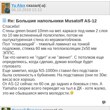
Yu Alex
сказал(-а):
08.10.2019
13:12
Re: Большие напольники Musatoff AS-12
Спасибо!
Стены green board 10mm на мет. каркасе под ними 2 слоя
по 10 мм вспененный полиэтилен, потом не
оштукатуренная стена из керамзитоблоков.
Пол "плавающий" - тяжелый ламинат на тонкой
подложке, стяжка 60 мм на теплоизоляции 2х50 мм
ЭППС.
Так что ничего не "гудит" и не "звенит". С потолком еще
определяюсь, когда сделаю, думаю вообще будет
глуховато.
Еще заметил, когда NS-1000m ставил без подставок -
была склонность к бубнению. На подставках (они по 30кг.
веса) все хорошо.
От AS-12 сейчас по 60 см. до задних и боковых стен. А
Yamaha скорее всего переедет на тыл в ДК - хотя жалко,
это-же сбывшаяся мечта молодости.