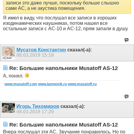
записи это даже лучше, поскольку больше слышно
сами АС, а не акустика помещения.
Я имел в виду, что послушал все записи в хороших
изодинамических наушниках, потом нашел все
остальные записи с АС-10 и АС-12, прям запали в душу.
Мусатов Константин
сказал(-а):
08.03.2019
15:19
Re: Большие напольники Musatoff AS-12
А, понял.
www.musatoff.com
www.lampovik.ru
www.musatoff.ru
Игорь Тихомиров
сказал(-а):
08.03.2019
17:20
Re: Большие напольники Musatoff AS-12
Вчера послушал эти АС. Звучание понравилось. Но по