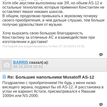
Хотя обе акустики выполнены как ЗЯ, но объем AS-12 и
остальные технологии, которые применил Константин не
оставляют ямахе никаких шансов.
В общем, продолжаю привыкать к звуковому почерку
своего приобретения, и чем дальше слушаю, тем больше
получаю удовольствия от музыки.
Хочу выразить свою большую благодарность
Константину за отличные АС и взаимодействие при
изготовлении и доставке!
Последний раз редактировалось Yu Alex; 07.10.2019 в
14:56
.
BARRIS
сказал(-а):
08.10.2019
10:51
Re: Большие напольники Musatoff AS-12
Поздравляю с приобретением! Не будь у меня низко
висящего экрана, подумал бы об AS-12. А расстановка в
углах не вариант. Кстати, присматривался к Ямахам
1000m или NS-2000.