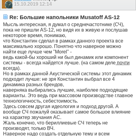
15.10.2019
12:14
Re: Большие напольники Musatoff AS-12
Мысль интересная, я думал о среднечастотнике (СЧ),
пока не пришли AS-12, но видя их в живую и послушав
некоторое время, понимаю,
что Константин сделал в рамках данного проекта все
максимально хорошо. Понятно что наверное можно
найти еще лучше чем "Morel" -
ведь какой-бы хороший ни был динамик или компонент
системы - всегда найдется лучше. (на самом деле
почти
всегда).
Но в рамках данной Акустической системы этот динамик
подходит лучше: не зря Константин выбрал все 4
динамика разных брендов,
наверняка выбирались лучшие, наиболее подходящие
варианты. Это ведь при массовом производстве главное
технологичность, себестоимость.
Здесь совсем другая идеология и подход другой. А
вообще СЧ пожалуй оказывает самое большое влияние
на характер звучания АС.
Жаль конечно, что бериллиевые СЧ теперь не
производят, только ВЧ.
Наверное надо создать отдельную тему и всем