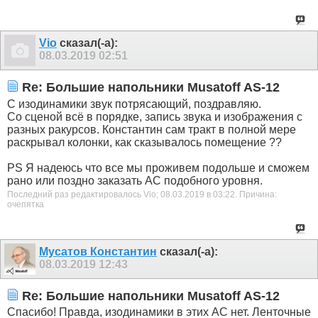
Vio
сказал(-а):
08.03.2019
02:51
Re: Большие напольники Musatoff AS-12
С изодинамики звук потрясающий, поздравляю.
Со сценой всё в порядке, запись звука и изображения с
разных ракурсов. Константин сам тракт в полной мере
раскрывал колонки, как сказывалось помещение ??
PS Я надеюсь что все мы проживем подольше и сможем
рано или поздно заказать АС подобного уровня.
Последний раз редактировалось Vio; 08.03.2019 в
03:22
.
Причина:
очепятка
Мусатов Константин
сказал(-а):
08.03.2019
12:43
Re: Большие напольники Musatoff AS-12
Спасибо! Правда, изодинамики в этих АС нет. Ленточные