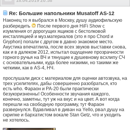
18.04.2019
20:58
Re: Большие напольники Musatoff AS-12
Наконец то я выбрался в Москву, душу аудиофильскую
разбередить
После первого дня HiFi Show с
изумления от дорогущих ящиков с бестолковой
инсталляцией и муз.материалов (это я про Chord и
Gryphon) попали с другом в давно знакомое место.
Акустика впечатлила, после всех звуков выставки снова,
как и в далеком 2012, испытал ощущение прозрачности
горного ручья на ВЧ и тянущие к душевному всхлипу СЧ
с основательными, куда более низкими, но такими же
четкими, как в AS-4, НЧ.
прослушали диск с материалом для оценки автозвука, на
трех усилителях, дабы совершенно разобраться, кто
есть who. Фараон и РА-20 были практически
безукоризненны! Особенности звучания каждого,
конечно, заметны, тут уж на вкус и на цвет. А вот когда
перешли на свободную программу, тут Фараон
развернулся. Вдавливал в диван на Yello, рвал душу на
скрипке и бархатистом вокале Stan Getz, что и уходить
не хотелось.