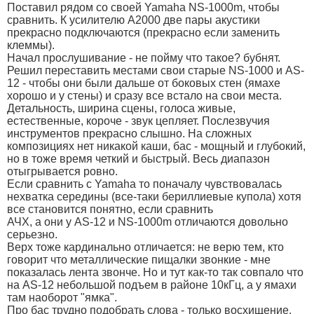
Поставил рядом со своей Yamaha NS-1000m, чтобы
сравнить. К усилителю A2000 две пары акустики
прекрасно подключаются (прекрасно если заменить
клеммы).
Начал прослушивание - не пойму что такое? бубнят.
Решил переставить местами свои старые NS-1000 и AS-
12 - чтобы они были дальше от боковых стен (ямахе
хорошо и у стены) и сразу все встало на свои места.
Детальность, ширина сцены, голоса живые,
естественные, короче - звук цепляет. Послезвучия
инструментов прекрасно слышно. На сложных
композициях нет никакой каши, бас - мощный и глубокий,
но в тоже время четкий и быстрый. Весь диапазон
отыгрывается ровно.
Если сравнить с Yamaha то поначалу чувствовалась
нехватка середины (все-таки бериллиевые купола) хотя
все становится понятно, если сравнить
АЧХ, а они у AS-12 и NS-1000m отличаются довольно
серьезно.
Верх тоже кардинально отличается: не верю тем, кто
говорит что металлические пищалки звонкие - мне
показалась лента звонче. Но и тут как-то так совпало что
на AS-12 небольшой подъем в районе 10кГц, а у ямахи
там наоборот "ямка".
Про бас трудно подобрать слова - только восхищение.