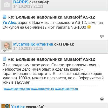
BARRIS
сказал(-а):
14.10.2019
21:21
Re: Большие напольники Musatoff AS-12
Yu Alex
, з
ароню Вам мысль пересвести AS-12, заменив
СЧ купол на бериллиевый от Yamaha NS-1000
Мусатов Константин
сказал(-а):
14.10.2019
22:15
Re: Большие напольники Musatoff AS-12
Я не поддержу такое дело. Свести три полосы - очень
непростое дело имея опыт, а сделать криво -
гарантированно испортить. Я не знаю насколько хорош
купол от 1000-х, может и прекрасен, но он "сферический
конь в вакууме".
www.musatoff.com
www.lampovik.ru
www.musatoff.ru
Yu Alex
сказал(-а):