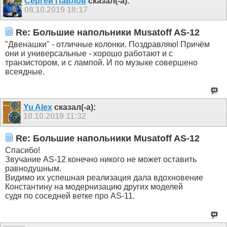
Сергей Павлов
сказал(-а):
08.10.2019
18:17
Re: Большие напольники Musatoff AS-12
"Двенашки" - отличные колонки. Поздравляю! Причём
они и универсальные - хорошо работают и с
транзистором, и с лампой. И по музыке совершено
всеядные.
Yu Alex
сказал(-а):
10.10.2019
11:32
Re: Большие напольники Musatoff AS-12
Спасибо!
Звучание AS-12 конечно никого не может оставить
равнодушным.
Видимо их успешная реализация дала вдохновение
Константину на модернизацию других моделей
судя по соседней ветке про AS-11.