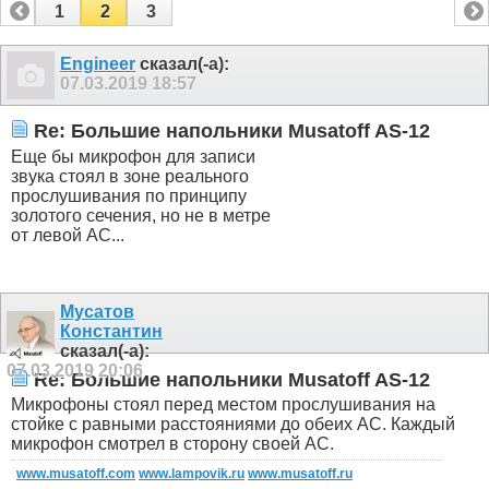
1
2
3
Engineer
сказал(-а):
07.03.2019
18:57
Re: Большие напольники Musatoff AS-12
Еще бы микрофон для записи
звука стоял в зоне реального
прослушивания по принципу
золотого сечения, но не в метре
от левой АС...
Мусатов
Константин
сказал(-а):
07.03.2019
20:06
Re: Большие напольники Musatoff AS-12
Микрофоны стоял перед местом прослушивания на
стойке с равными расстояниями до обеих АС. Каждый
микрофон смотрел в сторону своей АС.
www.musatoff.com
www.lampovik.ru
www.musatoff.ru