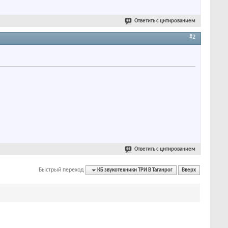
Ответить с цитированием
#2
Ответить с цитированием
Быстрый переход
КБ звукотехники ТРИ В Таганрог
Вверх