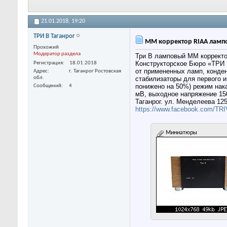
21.01.2018,
19:20
ТРИ В Таганрог
ММ корректор RIAA ламп
Прохожий
Модератор раздела
Три В ламповый ММ коррект
Конструкторское Бюро «ТРИ 
Регистрация
18.01.2018
от примененных ламп, конде
Адрес
г. Таганрог Ростовская
обл.
стабилизаторы для первого и
понижено на 50%) режим нак
Сообщений
4
мВ, выходное напряжение 150
Таганрог. ул. Менделеева 125
https://www.facebook.com/T
Миниатюры