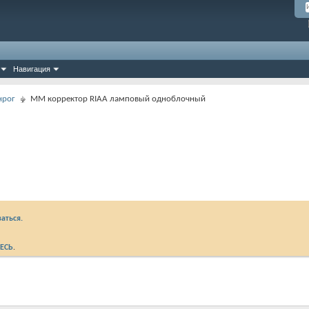
Навигация
нрог
ММ корректор RIAA ламповый одноблочный
аться.
ЕСЬ
.