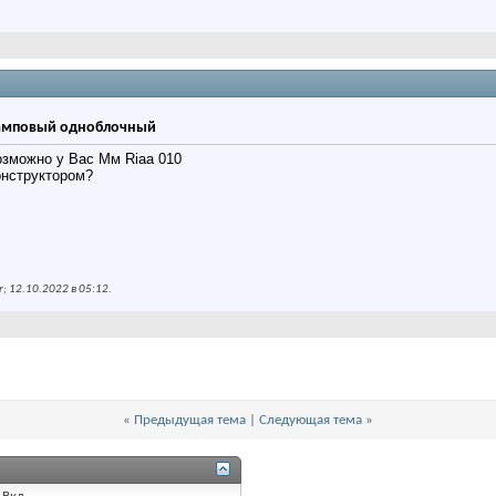
ламповый одноблочный
озможно у Вас Мм Riaa 010
онструктором?
; 12.10.2022 в
05:12
.
«
Предыдущая тема
|
Следующая тема
»