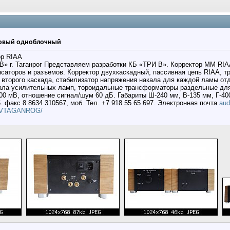
овый одноблочный
ор RIAA
В» г. Таганрог Представляем разработки КБ «ТРИ В». Корректор ММ RIA
нсаторов и разъемов. Корректор двухкаскадный, пассивная цепь RIAA, 
 второго каскада, стабилизатор напряжения накала для каждой ламы от
ала усилительных ламп, тороидальные трансформаторы раздельные для 
0 мВ, отношение сигнал/шум 60 дБ. Габариты Ш-240 мм, В-135 мм, Г-400 м
. факс 8 8634 310567, моб. Тел. +7 918 55 65 697. Электронная почта
aud
RIVTAGANROG/