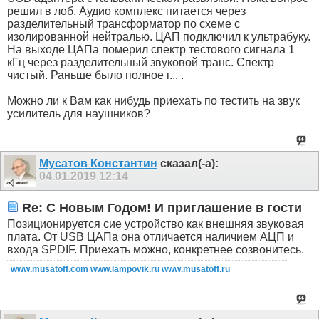
решил в лоб. Аудио комплекс питается через
разделительный трансформатор по схеме с
изолированной нейтралью. ЦАП подключил к ультрабуку.
На выходе ЦАПа померил спектр тестового сигнала 1
кГц через разделительный звуковой транс. Спектр
чистый. Раньше было полное г... .
Можно ли к Вам как нибудь приехать по тестить на звук
усилитель для наушников?
Мусатов Константин
сказал(-а):
04.01.2019
12:14
Re: C Новым Годом! И приглашение в гости
Позиционируется сие устройство как внешняя звуковая
плата. От USB ЦАПа она отличается наличием АЦП и
входа SPDIF. Приехать можно, конкретнее созвонитесь.
www.musatoff.com
www.lampovik.ru
www.musatoff.ru