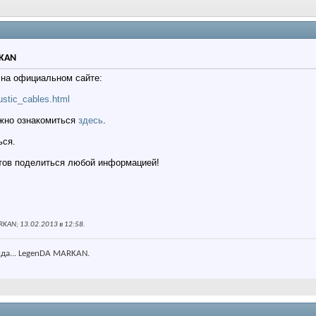
RKAN
на официальном сайте:
ustic_cables.html
жно ознакомиться
здесь
.
ься.
отов поделиться любой информацией!
KAN; 13.02.2013 в
12:58
.
нда... LegenDA MARKAN.