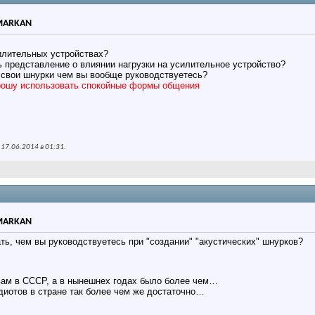
 MARKAN
илительных устройствах?
ь представление о влиянии нагрузки на усилительное устройство?
" свои шнурки чем вы вообще руководствуетесь?
рошу использовать спокойные формы общения
 17.06.2014 в
01:31
.
 MARKAN
ть, чем вы руководствуетесь при "создании" "акустических" шнурков?
вам в СССР, а в нынешнех годах было более чем…
иотов в стране так более чем же достаточно…