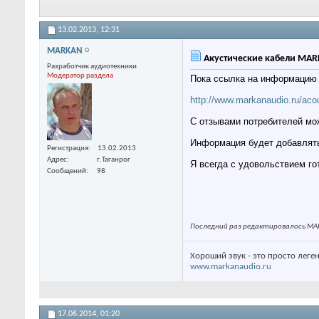
13.02.2013,
12:31
MARKAN
Акустические кабели MA
Разработчик аудиотехники
Модератор раздела
Пока ссылка на информацию 
http://www.markanaudio.ru/aco
С отзывами потребителей мо
Информация будет добавлят
Регистрация
13.02.2013
Адрес
г.Таганрог
Я всегда с удовольствием г
Сообщений
98
Последний раз редактировалось MAR
Хороший звук - это просто леге
www.markanaudio.ru
17.06.2014,
01:20