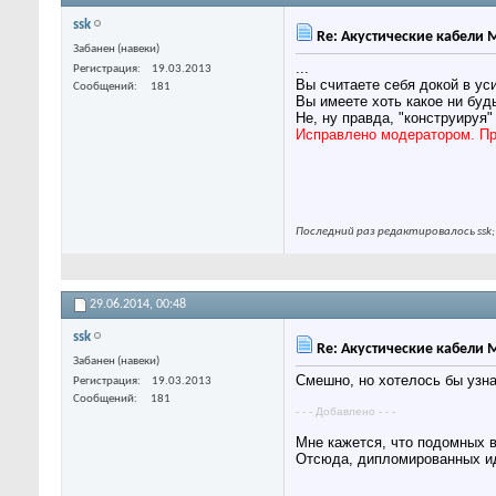
ssk
Re: Акустические кабели
Забанен (навеки)
...
Регистрация
19.03.2013
Вы считаете себя докой в ус
Сообщений
181
Вы имеете хоть какое ни буд
Не, ну правда, "конструируя
Исправлено модератором. П
Последний раз редактировалось ssk;
29.06.2014,
00:48
ssk
Re: Акустические кабели
Забанен (навеки)
Смешно, но хотелось бы узна
Регистрация
19.03.2013
Сообщений
181
- - - Добавлено - - -
Мне кажется, что подомных 
Отсюда, дипломированных ид