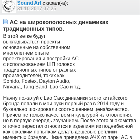
Sound Art
сказал(-а):
31.10.2017
07:25
АС на широкополосных динамиках
традиционных типов.
В этой ветке будут
выкладываться проекты,
основанные на собственном
многолетнем опыте
проектирования и постройки АС
с использованием ШП головок
традиционных типов от разных
производителей, таких как
Sonido, Fostex, Dayton Audio,
Nirvana, Tang Band, Lao Cao и т.д.
Начну пожалуй с Lao Cao: динамики этого китайского
брэнда попали в мои руки первый раз в 2014 году и
буквально шокировали соотношением цена/качество.
Причем не только качеством и культурой изготовления,
но в первую очередь звучанием. После этого знакомства
я точно перестал относится к изделиям из поднебесной
как к жалким попыткам делать дешевые реплики
именитых брэндов. Ниже приведена АЧХ от пары АС в