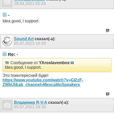
28.04.2023
05:44
-
Idea good, I support.
Sound Art
сказал(-а):
05.07.2023
19:29
Re: -
Сообщение от
YAroslavembox
Idea good, I support.
Это поинтересней будет
https://www.youtube.com/watch?v=GIZzF-
ZWkUI&ab_channel=MescalitoSpeakers
Владимир R-V-A
сказал(-а):
05.07.2023
19:38