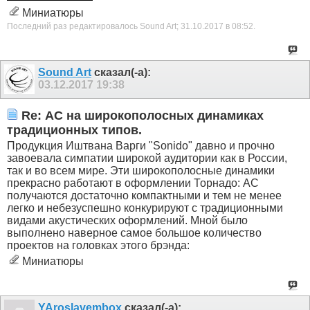
Миниатюры
Последний раз редактировалось Sound Art; 31.10.2017 в
08:52
.
Sound Art
сказал(-а):
03.12.2017
19:38
Re: АС на широкополосных динамиках
традиционных типов.
Продукция Иштвана Варги "Sonido" давно и прочно
завоевала симпатии широкой аудитории как в России,
так и во всем мире. Эти широкополосные динамики
прекрасно работают в оформлении Торнадо: АС
получаются достаточно компактными и тем не менее
легко и небезуспешно конкурируют с традиционными
видами акустических оформлений. Мной было
выполнено наверное самое большое количество
проектов на головках этого брэнда:
Миниатюры
YAroslavembox
сказал(-а):