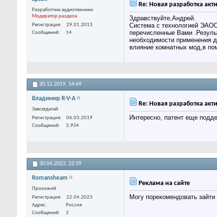
Re: Новая разработка акти
Разработчик аудиотехники
Модератор раздела
Здравствуйте,Андрей.
Система с технологией ЭАОС
Регистрация
29.01.2013
перечисленные Вами .Резуль
Сообщений
14
необходимости применения д
влияние комнатных мод,в по
20.12.2019,
14:49
Владимир R-V-A
Re: Новая разработка акти
Завсегдатай
Интересно, патент еще подд
Регистрация
06.03.2019
Сообщений
3,934
30.04.2023,
22:39
Romansheam
Реклама на сайте
Прохожий
Могу порекомендовать зайти 
Регистрация
22.04.2023
Адрес
Россия
Сообщений
2