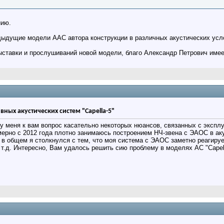
нию.
ыдущие модели ААС автора конструкции в различных акустических усло
ыставки и прослушиваний новой модели, благо Александр Петрович имее
вных акустических систем "Capella-5"
 у меня к вам вопрос касательно некоторых нюансов, связанных с эксп
ерно с 2012 года плотно занимаюсь построением НЧ-звена с ЭАОС в ак
. в общем я столкнулся с тем, что моя система с ЭАОС заметно реагиру
 т.д. Интересно, Вам удалось решить сию проблему в моделях АС "Capella