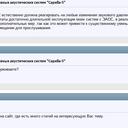
вных акустических систем "Capella-5"
 естественно должна реагировать на любые изменения звукового давле
таты достаточно длительной эксплуатации моих систем с ЭАОС, в реаль
ополнительных мер ,так как это может привести к существенному уме
мещении для прослушивания.
вных акустических систем "Capella-5"
ерживаете?
на сайт, где есть много статей на интересующую Вас тему.