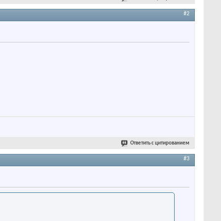
#2
Ответить с цитированием
#3