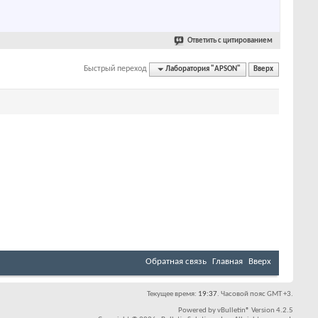
Ответить с цитированием
Быстрый переход
Лаборатория "APSON"
Вверх
Обратная связь
Главная
Вверх
Текущее время:
19:37
. Часовой пояс GMT +3.
Powered by
vBulletin®
Version 4.2.5