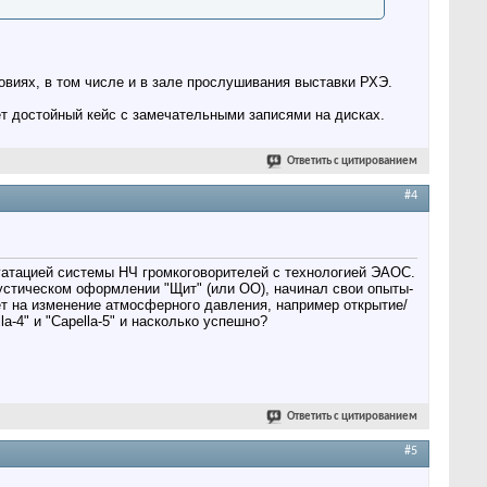
виях, в том числе и в зале прослушивания выставки РХЭ.
т достойный кейс с замечательными записями на дисках.
Ответить с цитированием
#4
луатацией системы НЧ громкоговорителей с технологией ЭАОС.
устическом оформлении "Щит" (или ОО), начинал свои опыты-
ет на изменение атмосферного давления, например открытие/
-4" и "Capella-5" и насколько успешно?
Ответить с цитированием
#5