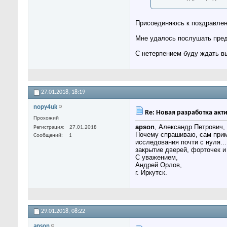
Присоединяюсь к поздравле
Мне удалось послушать пред
С нетерпением буду ждать в
27.01.2018,
18:19
nopy4uk
Re: Новая разработка акти
Прохожий
apson
, Александр Петрович,
Регистрация
27.01.2018
Почему спрашиваю, сам прим
Сообщений
1
исследования почти с нуля..
закрытие дверей, форточек и
С уважением,
Андрей Орлов,
г. Иркутск.
29.01.2018,
08:22
apson