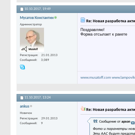
10.10.2017,
19:49
Мусатов Константин
Re: Новая разработка акти
Администратор
Поздравляю!
Форма отсылает к ракете
Регистрация
21.01.2013
Сообщений
3,089
www.musatoff.com
www.lampovik
11.10.2017,
13:24
ankus
Re: Новая разработка акти
Новичок
Регистрация
29.01.2013
Сообщение от
apson
Сообщений
9
Фото и параметры новы
Эти ААС будут предста