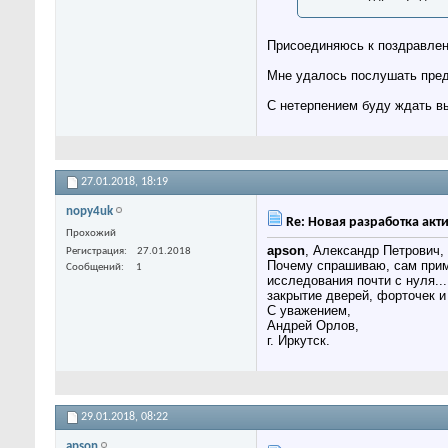
Присоединяюсь к поздравле
Мне удалось послушать пред
С нетерпением буду ждать в
27.01.2018,
18:19
nopy4uk
Re: Новая разработка акти
Прохожий
apson
, Александр Петрович,
Регистрация
27.01.2018
Почему спрашиваю, сам прим
Сообщений
1
исследования почти с нуля..
закрытие дверей, форточек и
С уважением,
Андрей Орлов,
г. Иркутск.
29.01.2018,
08:22
apson