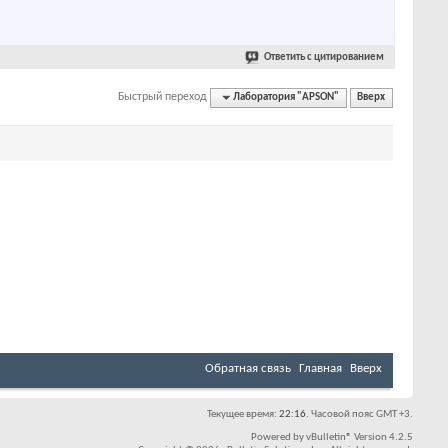
Ответить с цитированием
Быстрый переход
Лаборатория "APSON"
Вверх
Обратная связь
Главная
Вверх
Текущее время:
22:16
. Часовой пояс GMT +3.
Powered by
vBulletin®
Version 4.2.5