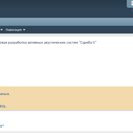
Навигация
овая разработка активных акустических систем "Capella-5"
аться.
ЕСЬ
.
-5"