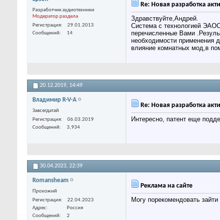
Re: Новая разработка акти
Разработчик аудиотехники
Модератор раздела
Здравствуйте,Андрей.
Система с технологией ЭАОС
Регистрация
29.01.2013
перечисленные Вами .Резуль
Сообщений
14
необходимости применения д
влияние комнатных мод,в по
20.12.2019,
14:49
Владимир R-V-A
Re: Новая разработка акти
Завсегдатай
Интересно, патент еще подд
Регистрация
06.03.2019
Сообщений
3,934
30.04.2023,
22:39
Romansheam
Реклама на сайте
Прохожий
Могу порекомендовать зайти 
Регистрация
22.04.2023
Адрес
Россия
Сообщений
2