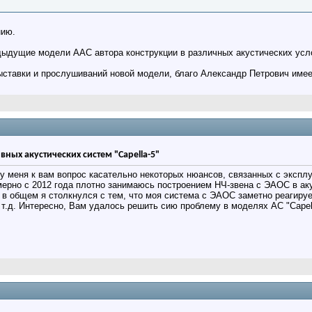
нию.
ыдущие модели ААС автора конструкции в различных акустических усло
ыставки и прослушиваний новой модели, благо Александр Петрович имее
вных акустических систем "Capella-5"
 у меня к вам вопрос касательно некоторых нюансов, связанных с эксп
ерно с 2012 года плотно занимаюсь построением НЧ-звена с ЭАОС в ак
. в общем я столкнулся с тем, что моя система с ЭАОС заметно реагиру
 т.д. Интересно, Вам удалось решить сию проблему в моделях АС "Capella