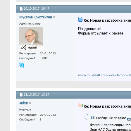
10.10.2017,
19:49
Мусатов Константин
Re: Новая разработка акти
Администратор
Поздравляю!
Форма отсылает к ракете
Регистрация
21.01.2013
Сообщений
3,089
www.musatoff.com
www.lampovik
11.10.2017,
13:24
ankus
Re: Новая разработка акти
Новичок
Регистрация
29.01.2013
Сообщение от
apson
Сообщений
9
Фото и параметры новы
Эти ААС будут предста