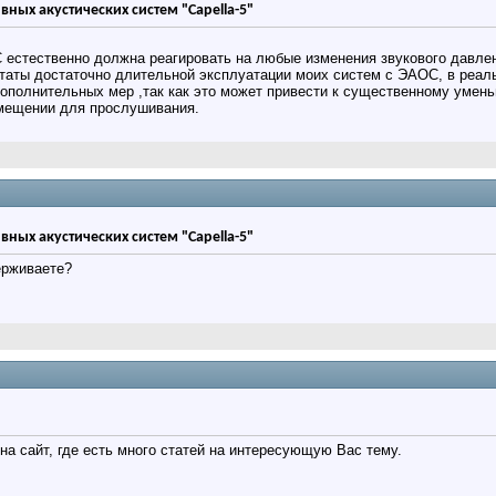
вных акустических систем "Capella-5"
 естественно должна реагировать на любые изменения звукового давле
таты достаточно длительной эксплуатации моих систем с ЭАОС, в реаль
ополнительных мер ,так как это может привести к существенному уме
мещении для прослушивания.
вных акустических систем "Capella-5"
ерживаете?
на сайт, где есть много статей на интересующую Вас тему.