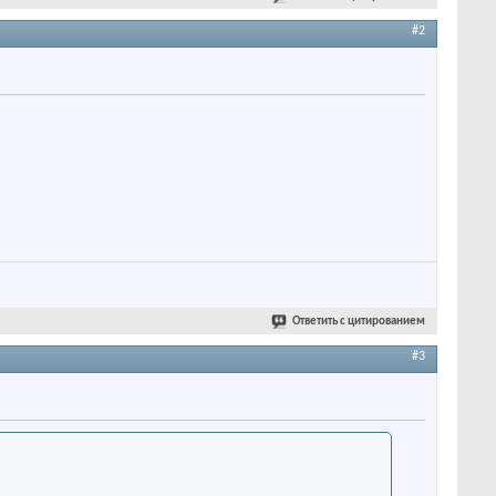
#2
Ответить с цитированием
#3