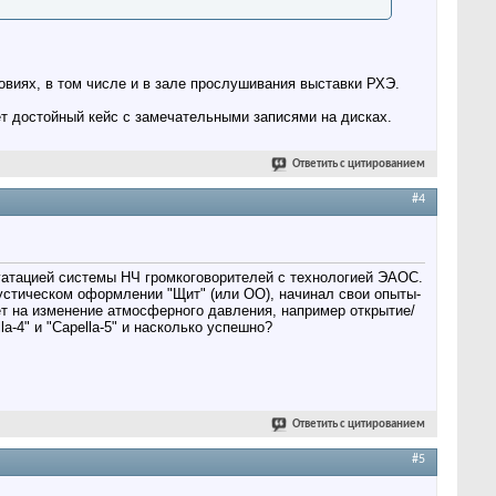
виях, в том числе и в зале прослушивания выставки РХЭ.
т достойный кейс с замечательными записями на дисках.
Ответить с цитированием
#4
луатацией системы НЧ громкоговорителей с технологией ЭАОС.
устическом оформлении "Щит" (или ОО), начинал свои опыты-
ет на изменение атмосферного давления, например открытие/
-4" и "Capella-5" и насколько успешно?
Ответить с цитированием
#5