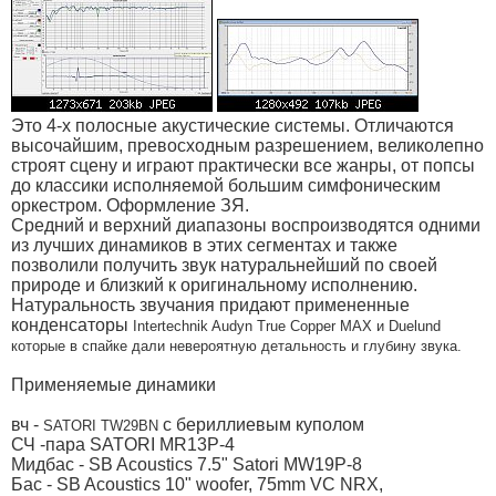
Это 4-х полосные акустические системы. Отличаются
высочайшим, превосходным разрешением, великолепно
строят сцену и играют практически все жанры, от попсы
до классики исполняемой большим симфоническим
оркестром. Оформление ЗЯ.
Средний и верхний диапазоны воспроизводятся одними
из лучших динамиков в этих сегментах и также
позволили получить звук натуральнейший по своей
природе и близкий к оригинальному исполнению.
Натуральность звучания придают примененные
конденсаторы
Intertechnik Audyn True Copper MAX и Duelund
которые в спайке дали невероятную детальность и глубину звука.
Применяемые динамики
вч -
с бериллиевым куполом
SATORI TW29BN
СЧ -пара SATORI MR13P-4
Мидбас - SB Acoustics 7.5" Satori MW19P-8
Бас - SB Acoustics 10" woofer, 75mm VC NRX,