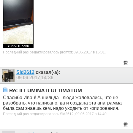
Последний раз редактировалось promtxt; 09.06.2017 в
16:01
.
Sid2612
сказал(-а):
09.06.2017
14:36
Re: ILLUMINATI ULTIMATUM
Спасибо Иван! А шильда - люди жаловались, что не
разобрать, что написано. да и создана эта анаграмма
была сам знаешь кем. надо уходить от копирования.
Последний раз редактировалось Sid2612; 09.06.2017 в
14:40
.