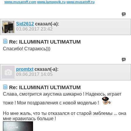
www.musatoff.com
www.lampovik.ru
www.musatoff.ru
Sid2612
сказал(-а):
03.06.2017
23:42
Re: ILLUMINATI ULTIMATUM
Спасибо! Стараюсь)))
promtxt
сказал(-а):
09.06.2017
14:05
Re: ILLUMINATI ULTIMATUM
Слава, смотрится акустика шикарно ! Надеюсь, играет
тоже ! Мои поздравления с новой моделью !
Но мне жаль, что ты отказался от старой эмблемы ... она
мне нравилась больше !