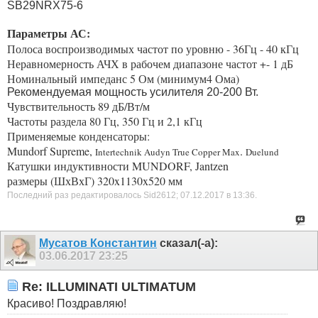
SB29NRX75-6
Параметры АС:
Полоса воспроизводимых частот по уровню - 36Гц - 40 кГц
Неравномерность АЧХ в рабочем диапазоне частот +- 1 дБ
Номинальный импеданс 5 Ом (минимум4 Ома)
Рекомендуемая мощность усилителя 20-200 Вт.
Чувствительность 89 дБ/Вт/м
Частоты раздела 80 Гц, 350 Гц и 2,1 кГц
Применяемые конденсаторы:
Mundorf Supreme,
.
Intertechnik Audyn True Copper Max
Duelund
Катушки индуктивности MUNDORF, Jantzen
размеры (ШхВхГ) 320x1130x520 мм
Последний раз редактировалось Sid2612; 07.12.2017 в
13:36
.
Мусатов Константин
сказал(-а):
03.06.2017
23:25
Re: ILLUMINATI ULTIMATUM
Красиво! Поздравляю!