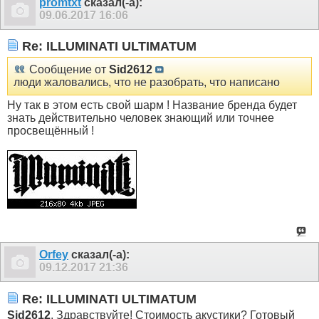
promtxt
сказал(-а):
09.06.2017
16:06
Re: ILLUMINATI ULTIMATUM
Сообщение от
Sid2612
люди жаловались, что не разобрать, что написано
Ну так в этом есть свой шарм ! Название бренда будет
знать действительно человек знающий или точнее
просвещённый !
Orfey
сказал(-а):
09.12.2017
21:36
Re: ILLUMINATI ULTIMATUM
Sid2612
, Здравствуйте! Стоимость акустики? Готовый