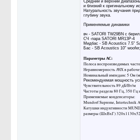
Средний и верхний диапазоны
и близкий к оригинальному и
Натуральность звучания пр
глубину звука.
Применяемые динамики
вч -
SATORI TW29BN
с бери
СЧ -пара SATORI MR13P-4
Мидбас - SB Acoustics 7.5" S
Бас - SB Acoustics 10" woof
Параметры АС:
Полоса воспроизводимых частот
Неравномерность АЧХ в рабочем
Номинальный импеданс 5 Ом (
Рекомендуемая мощность уси
Чувствительность 89 дБ/Вт/м
Частоты раздела 80 Гц, 350 Гц 
Применяемые конденсаторы:
Mundorf Supreme,
Intertechnik
Катушки индуктивности MUNDO
размеры (ШхВхГ) 320x1130x5