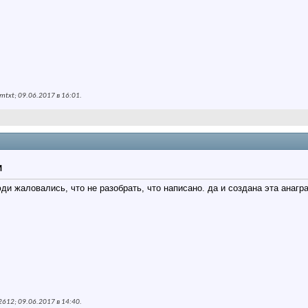
txt; 09.06.2017 в
16:01
.
M
ди жаловались, что не разобрать, что написано. да и создана эта анагр
612; 09.06.2017 в
14:40
.