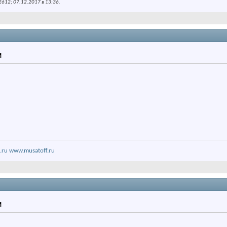
612; 07.12.2017 в
13:36
.
M
.ru
www.musatoff.ru
M