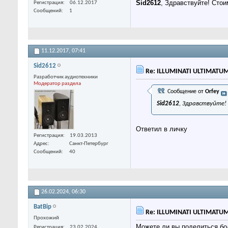
Sid2612
, Здравствуйте! Стои
Регистрация
06.12.2017
Сообщений
1
11.12.2017,
07:41
Sid2612
Re: ILLUMINATI ULTIMATU
Разработчик аудиотехники
Модератор раздела
Сообщение от
Orfey
Sid2612
, Здравствуйте
Ответил в личку
Регистрация
19.03.2013
Адрес
Санкт-Петербург
Сообщений
40
26.02.2024,
06:30
BatBip
Re: ILLUMINATI ULTIMATU
Прохожий
Можете ли вы поделиться бо
Регистрация
23.02.2024