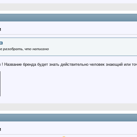
M
не разобрать, что написано
м ! Название бренда будет знать действительно человек знающий или т
M