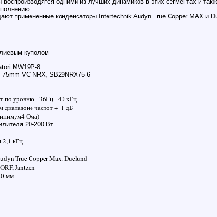
 воспроизводятся одними из лучших динамиков в этих сегментах и такж
сполнению.
идают примененные конденсаторы
Intertechnik Audyn True Copper MAX и 
ллиевым куполом
atori MW19P-8
er, 75mm VC NRX, SB29NRX75-6
 по уровню - 36Гц - 40 кГц
 диапазоне частот +- 1 дБ
минимум4 Ома)
лителя 20-200 Вт.
и 2,1 кГц
 Audyn True Copper Max
.
Duelund
RF, Jantzen
20 мм