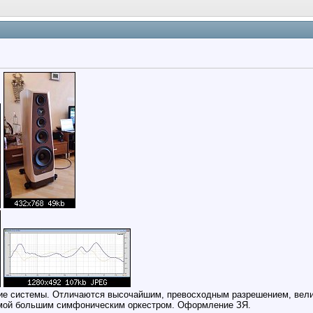
кие системы. Отличаются высочайшим, превосходным разрешением, велик
емой большим симфоническим оркестром. Оформление ЗЯ.