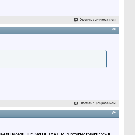
Ответить с цитированием
#8
Ответить с цитированием
#9
ния модели Illuminati ULTIMATUM, о которых говорилось в