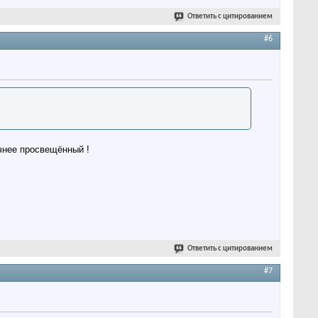
Ответить с цитированием
#6
очнее просвещённый !
Ответить с цитированием
#7