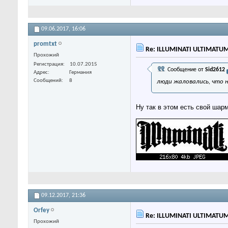
09.06.2017,
16:06
promtxt
Re: ILLUMINATI ULTIMATU
Прохожий
Регистрация
10.07.2015
Сообщение от
Sid2612
Адрес
Германия
Сообщений
8
люди жаловались, что 
Ну так в этом есть свой шар
09.12.2017,
21:36
Orfey
Re: ILLUMINATI ULTIMATU
Прохожий