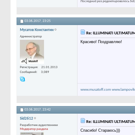
Последний раз редактировалось Sid2
03.06.2017,
23:25
Мусатов Константин
Re: ILLUMINATI ULTIMATU
Администратор
Красиво! Поздравляю!
Регистрация
21.01.2013
Сообщений
3,089
www.musatoff.com
www.lampovik
03.06.2017,
23:42
Sid2612
Re: ILLUMINATI ULTIMATU
Разработчик аудиотехники
Модератор раздела
Спасибо! Стараюсь)))