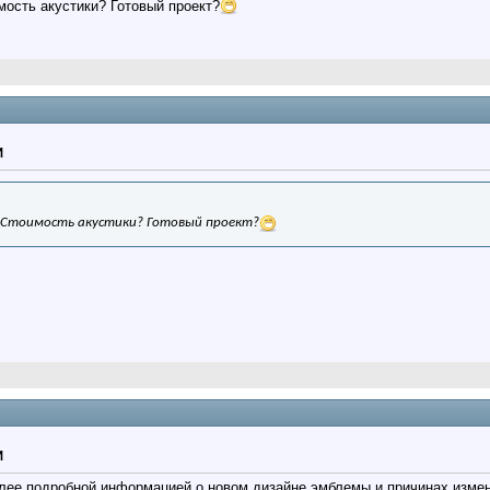
мость акустики? Готовый проект?
M
! Стоимость акустики? Готовый проект?
M
лее подробной информацией о новом дизайне эмблемы и причинах измене