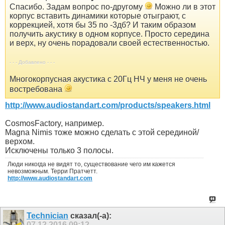
Спасибо. Задам вопрос по-другому
Можно ли в этот
корпус вставить динамики которые отыграют, с
коррекцией, хотя бы 35 по -3дб? И таким образом
получить акустику в одном корпусе. Просто середина
и верх, ну очень порадовали своей естественностью.
- - - Добавлено - - -
Многокорпусная акустика с 20Гц НЧ у меня не очень
востребована
http://www.audiostandart.com/products/speakers.html
CosmosFactory, например.
Magna Nimis тоже можно сделать с этой серединой/
верхом.
Исключены только 3 полосы.
Люди никогда не видят то, существование чего им кажется
невозможным. Терри Пратчетт.
http://www.audiostandart.com
Technician
сказал(-а):
07.12.2016
09:12