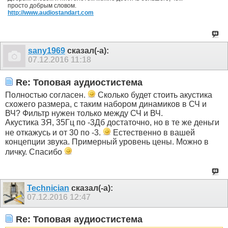
просто добрым словом.
http://www.audiostandart.com
sany1969
сказал(-а):
07.12.2016
11:18
Re: Топовая аудиостистема
Полностью согласен.
Сколько будет стоить акустика
схожего размера, с таким набором динамиков в СЧ и
ВЧ? Фильтр нужен только между СЧ и ВЧ.
Акустика ЗЯ, 35Гц по -3Дб достаточно, но в те же деньги
не откажусь и от 30 по -3.
Естественно в вашей
концепции звука. Примерный уровень цены. Можно в
личку. Спасибо
Technician
сказал(-а):
07.12.2016
12:47
Re: Топовая аудиостистема