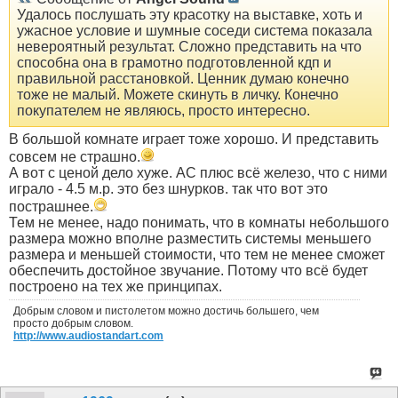
Удалось послушать эту красотку на выставке, хоть и
ужасное условие и шумные соседи система показала
невероятный результат. Сложно представить на что
способна она в грамотно подготовленной кдп и
правильной расстановкой. Ценник думаю конечно
тоже не малый. Можете скинуть в личку. Конечно
покупателем не являюсь, просто интересно.
В большой комнате играет тоже хорошо. И представить
совсем не страшно.
А вот с ценой дело хуже. АС плюс всё железо, что с ними
играло - 4.5 м.р. это без шнурков. так что вот это
пострашнее.
Тем не менее, надо понимать, что в комнаты небольшого
размера можно вполне разместить системы меньшего
размера и меньшей стоимости, что тем не менее сможет
обеспечить достойное звучание. Потому что всё будет
построено на тех же принципах.
Добрым словом и пистолетом можно достичь большего, чем
просто добрым словом.
http://www.audiostandart.com