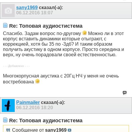
sany1969
сказал(-а):
06.12.2016
18:07
Re: Топовая аудиостистема
Спасибо. Задам вопрос по-другому
Можно ли в этот
корпус вставить динамики которые отыграют, с
коррекцией, хотя бы 35 по -3дб? И таким образом
получить акустику в одном корпусе. Просто середина и
верх, ну очень порадовали своей естественностью.
- - - Добавлено - - -
Многокорпусная акустика с 20Гц НЧ у меня не очень
востребована
Painmailer
сказал(-а):
06.12.2016
18:20
Re: Топовая аудиостистема
Сообщение от
sany1969