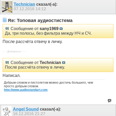
Technician
сказал(-а):
07.12.2016
14:12
Re: Топовая аудиостистема
Сообщение от
sany1969
Да, три полосы, без фильтра между НЧ и СЧ.
После рассчёта отвечу в личку.
- - - Добавлено - - -
Сообщение от
Technician
После рассчёта отвечу в личку.
Написал.
Добрым словом и пистолетом можно достичь большего, чем
просто добрым словом.
http://www.audiostandart.com
Angel Sound
сказал(-а):
16.12.2016
21:27