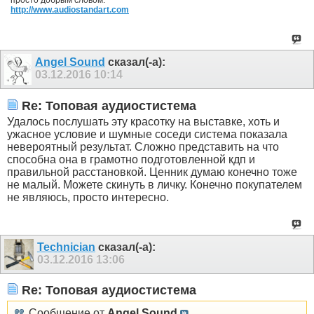
просто добрым словом.
http://www.audiostandart.com
Angel Sound
сказал(-а):
03.12.2016
10:14
Re: Топовая аудиостистема
Удалось послушать эту красотку на выставке, хоть и
ужасное условие и шумные соседи система показала
невероятный результат. Сложно представить на что
способна она в грамотно подготовленной кдп и
правильной расстановкой. Ценник думаю конечно тоже
не малый. Можете скинуть в личку. Конечно покупателем
не являюсь, просто интересно.
Technician
сказал(-а):
03.12.2016
13:06
Re: Топовая аудиостистема
Сообщение от
Angel Sound