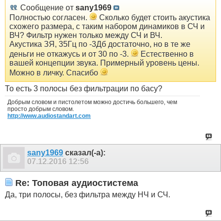
Сообщение от
sany1969
Полностью согласен.
Сколько будет стоить акустика
схожего размера, с таким набором динамиков в СЧ и
ВЧ? Фильтр нужен только между СЧ и ВЧ.
Акустика ЗЯ, 35Гц по -3Дб достаточно, но в те же
деньги не откажусь и от 30 по -3.
Естественно в
вашей концепции звука. Примерный уровень цены.
Можно в личку. Спасибо
То есть 3 полосы без фильтрации по басу?
Добрым словом и пистолетом можно достичь большего, чем
просто добрым словом.
http://www.audiostandart.com
sany1969
сказал(-а):
07.12.2016
12:56
Re: Топовая аудиостистема
Да, три полосы, без фильтра между НЧ и СЧ.