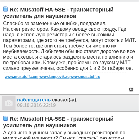
Re: Musatoff HA-5SE - транзисторный
усилитель для наушников
Спасибо за замеченные ошибки, подправил.
На счет резисторов. Каждому овощу свою грядку. Где
надо, я использую резисторы с более высокими
параметрами, где этого не требуется, могут стоять и МЛТ.
Тем более то, где они стоят, требуется именно их
неубиваемость. Любители обычно ставят дорогое во все
места схемы, я стараюсь разделять места по влиянию и
по требованиям. К тому же, проблемы со звуком у МЛТ
сильно преувеличены, особенно для 1 и 2 Вт габаритов.
www.musatoff.com
www.lampovik.ru
www.musatoff.ru
наблюдатель
сказал(-а):
09.10.2016
22:19
Re: Musatoff HA-5SE - транзисторный
усилитель для наушников
А для чего в ушном запас у выходных резисторов по
импульсной мощности? Смысл "спасать" резисторы,