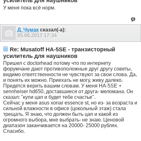
усилитель для наушников
У меня пока всё норм.
Д. Чумак
сказал(-а):
05.06.2017
17:34
Re: Musatoff HA-5SE - транзисторный
усилитель для наушников
Пришел с doctorhead потому что по интернету
форумчане дают противоположные друг другу советы,
видимо ответственности не чувствуют за свои слова. Да,
и понять их можно. Приехать не могу, живу далеко.
Придется верить вашим словам. У меня HA-5SE +
sennheiser hd650, доставшиеся от друга- меломана. Он
сказал: "купи цап и будет тебе счастье".
Сейчас у меня asus xonar essence st, но из- за возраста и
сильной влажности в офисе (цокольный этаж) стала
трещать. Я знаю, что должен быть цап и какой из
огромного выбора, мне выбрать- не знаю. Ценовой
диапазон заканчивается на 20000- 25000 рублях.
Спасибо.