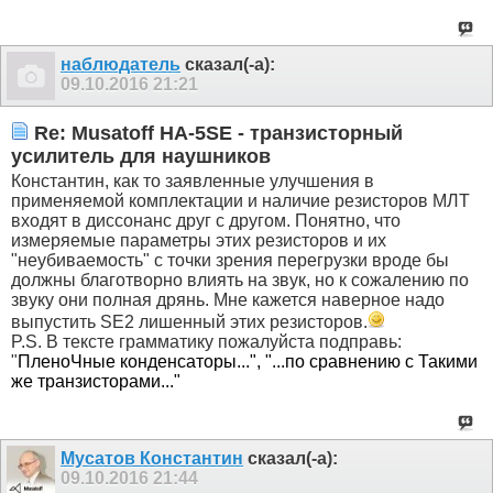
наблюдатель
сказал(-а):
09.10.2016
21:21
Re: Musatoff HA-5SE - транзисторный
усилитель для наушников
Константин, как то заявленные улучшения в
применяемой комплектации и наличие резисторов МЛТ
входят в диссонанс друг с другом. Понятно, что
измеряемые параметры этих резисторов и их
"неубиваемость" с точки зрения перегрузки вроде бы
должны благотворно влиять на звук, но к сожалению по
звуку они полная дрянь. Мне кажется наверное надо
выпустить SE2 лишенный этих резисторов.
P.S. В тексте грамматику пожалуйста подправь:
"
ПленоЧные конденсаторы...", "...
по сравнению с Такими
же транзисторами..."
Мусатов Константин
сказал(-а):
09.10.2016
21:44