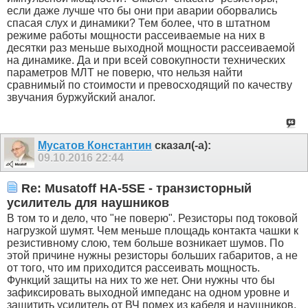
если даже лучше что бы они при аварии оборвались
спасая слух и динамики? Тем более, что в штатном
режиме работы мощности рассеиваемые на них в
десятки раз меньше выходной мощности рассеиваемой
на динамике. Да и при всей совокупности технических
параметров МЛТ не поверю, что нельзя найти
сравнимый по стоимости и превосходящий по качеству
звучания буржуйский аналог.
Мусатов Константин
сказал(-а):
09.10.2016
22:44
Re: Musatoff HA-5SE - транзисторный
усилитель для наушников
В том то и дело, что "не поверю". Резисторы под токовой
нагрузкой шумят. Чем меньше площадь контакта чашки к
резистивному слою, тем больше возникает шумов. По
этой причине нужны резисторы больших габаритов, а не
от того, что им приходится рассеивать мощность.
Функций защиты на них то же нет. Они нужны что бы
зафиксировать выходной импеданс на одном уровне и
защитить усилитель от ВЧ помех из кабеля и наушников.