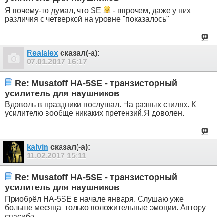
Я почему-то думал, что SE
- впрочем, даже у них
различия с четверкой на уровне "показалось"
Realalex
сказал(-а):
07.01.2017
16:17
Re: Musatoff HA-5SE - транзисторный
усилитель для наушников
Вдоволь в праздники послушал. На разных стилях. К
усилителю вообще никаких претензий.Я доволен.
kalvin
сказал(-а):
11.02.2017
15:11
Re: Musatoff HA-5SE - транзисторный
усилитель для наушников
Приобрёл HA-5SE в начале января. Слушаю уже
больше месяца, только положительные эмоции. Автору
спасибо.