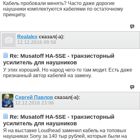
Кабель пробовали менять? Часто даже дорогие
наушники комплектуются кабелями по остаточному
принципу.
Realalex
сказал(-а):
12.12.2016
09:50
Re: Musatoff HA-5SE - транзисторный
усилитель для наушников
У этих хороший. Но народ чего-то там модит. Есть даже
признанный автор кабелей на замену.
Сергей Павлов
сказал(-а):
12.12.2016
23:06
Re: Musatoff HA-5SE - транзисторный
усилитель для наушников
Я на выставке Loudhead заменил кабель на топовых
наушниках Sony за 140 тыр рублей, которые были на