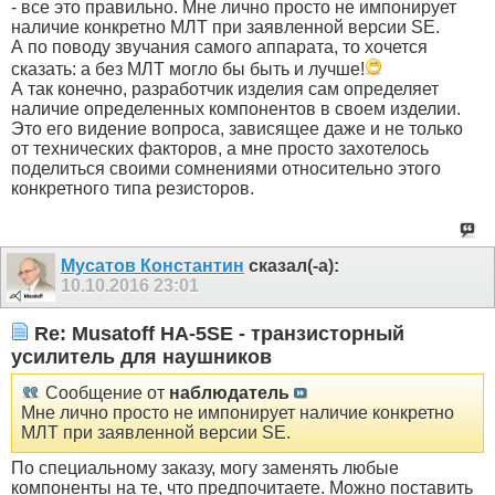
- все это правильно. Мне лично просто не импонирует
наличие конкретно МЛТ при заявленной версии SE.
А по поводу звучания самого аппарата, то хочется
сказать: а без МЛТ могло бы быть и лучше!
А так конечно, разработчик изделия сам определяет
наличие определенных компонентов в своем изделии.
Это его видение вопроса, зависящее даже и не только
от технических факторов, а мне просто захотелось
поделиться своими сомнениями относительно этого
конкретного типа резисторов.
Мусатов Константин
сказал(-а):
10.10.2016
23:01
Re: Musatoff HA-5SE - транзисторный
усилитель для наушников
Сообщение от
наблюдатель
Мне лично просто не импонирует наличие конкретно
МЛТ при заявленной версии SE.
По специальному заказу, могу заменять любые
компоненты на те, что предпочитаете. Можно поставить