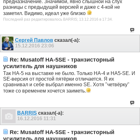
предназначение. Значимой, явно слышной на слух
разницы с предыдущей версией и даже с 4-кой не
заметил. Видимо, идеал уже близко
Последний раз редактировалось BARRIS; 13.12.2016 в
17:34
.
Сергей Павлов
сказал(-а):
15.12.2016
23:06
Re: Musatoff HA-5SE - транзисторный
усилитель для наушников
Так НА-5 на выставке не было. Только НА-4 и НА5-SE. И
SE-версия от простой пятёрки отличается. Я их
сравнивал и себе выбрал именно SE. Хотя "четвёрку"
тоже со временем хочется заиметь.
BARRIS
сказал(-а):
16.12.2016
11:31
Re: Musatoff HA-5SE - транзисторный
усилитель для наушников