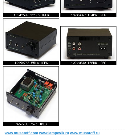
www.musatoff.com
www.lampovik.ru
www.musatoff.ru