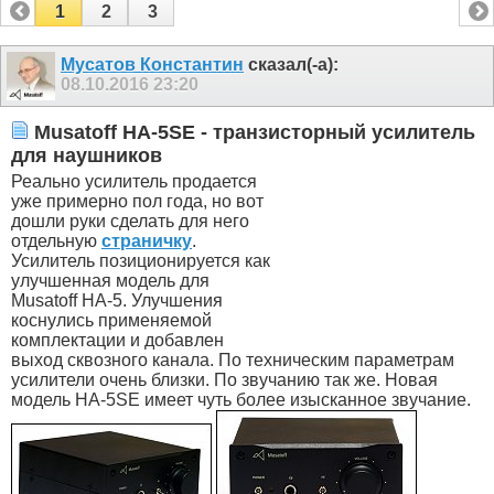
1
2
3
Мусатов Константин
сказал(-а):
08.10.2016
23:20
Musatoff HA-5SE - транзисторный усилитель
для наушников
Реально усилитель продается
уже примерно пол года, но вот
дошли руки сделать для него
отдельную
страничку
.
Усилитель позиционируется как
улучшенная модель для
Musatoff HA-5. Улучшения
коснулись применяемой
комплектации и добавлен
выход сквозного канала. По техническим параметрам
усилители очень близки. По звучанию так же. Новая
модель HA-5SE имеет чуть более изысканное звучание.