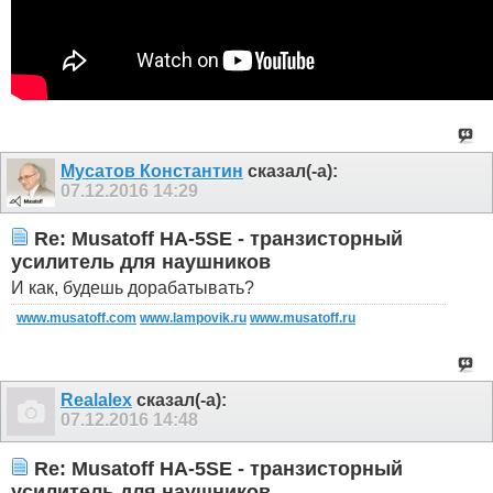
Мусатов Константин
сказал(-а):
07.12.2016
14:29
Re: Musatoff HA-5SE - транзисторный
усилитель для наушников
И как, будешь дорабатывать?
www.musatoff.com
www.lampovik.ru
www.musatoff.ru
Realalex
сказал(-а):
07.12.2016
14:48
Re: Musatoff HA-5SE - транзисторный
усилитель для наушников