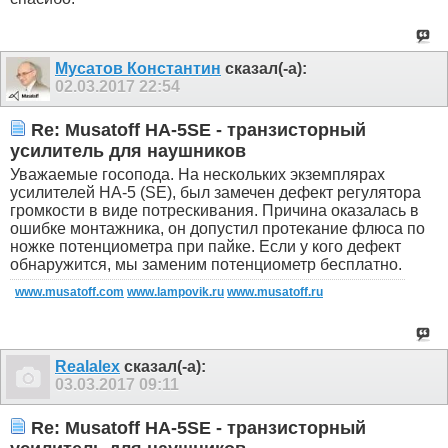
Мусатов Константин
сказал(-а):
02.03.2017
22:54
Re: Musatoff HA-5SE - транзисторный
усилитель для наушников
Уважаемые госопода. На нескольких экземплярах
усилителей HA-5 (SE), был замечен дефект регулятора
громкости в виде потрескивания. Причина оказалась в
ошибке монтажника, он допустил протекание флюса по
ножке потенциометра при пайке. Если у кого дефект
обнаружится, мы заменим потенциометр бесплатно.
www.musatoff.com
www.lampovik.ru
www.musatoff.ru
Realalex
сказал(-а):
03.03.2017
09:11
Re: Musatoff HA-5SE - транзисторный