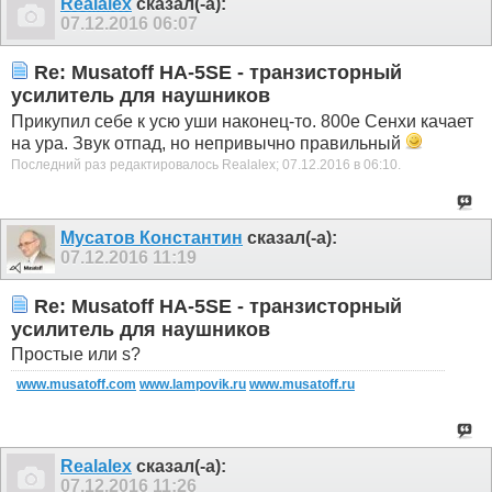
Realalex
сказал(-а):
07.12.2016
06:07
Re: Musatoff HA-5SE - транзисторный
усилитель для наушников
Прикупил себе к усю уши наконец-то. 800е Сенхи качает
на ура. Звук отпад, но непривычно правильный
Последний раз редактировалось Realalex; 07.12.2016 в
06:10
.
Мусатов Константин
сказал(-а):
07.12.2016
11:19
Re: Musatoff HA-5SE - транзисторный
усилитель для наушников
Простые или s?
www.musatoff.com
www.lampovik.ru
www.musatoff.ru
Realalex
сказал(-а):
07.12.2016
11:26