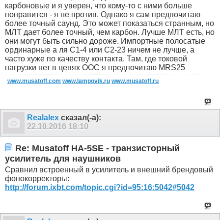
карбоновые и я уверен, что кому-то с ними больше
понравится - я не против. Однако я сам предпочитаю
более точный саунд. Это может показаться странным, но
МЛТ дает более точный, чем карбон. Лучше МЛТ есть, но
они могут быть сильно дороже. Импортные полосатые
ординарные а ля С1-4 или С2-23 ничем не лучше, а
часто хуже по качеству контакта. Там, где токовой
нагрузки нет в цепях ООС я предпочитаю MRS25
www.musatoff.com
www.lampovik.ru
www.musatoff.ru
Realalex
сказал(-а):
22.10.2016
18:10
Re: Musatoff HA-5SE - транзисторный
усилитель для наушников
Сравнил встроенный в усилитель и внешний брендовый
фонокорректоры:
http://forum.ixbt.com/topic.cgi?id=95:16:5042#5042