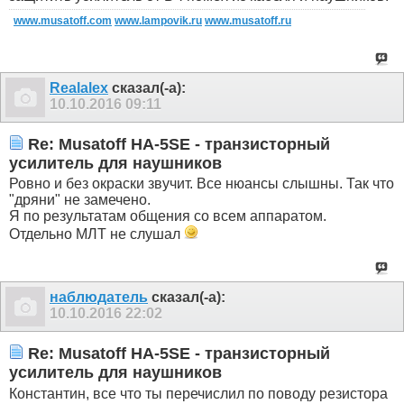
www.musatoff.com
www.lampovik.ru
www.musatoff.ru
Realalex
сказал(-а):
10.10.2016
09:11
Re: Musatoff HA-5SE - транзисторный
усилитель для наушников
Ровно и без окраски звучит. Все нюансы слышны. Так что
"дряни" не замечено.
Я по результатам общения со всем аппаратом.
Отдельно МЛТ не слушал
наблюдатель
сказал(-а):
10.10.2016
22:02
Re: Musatoff HA-5SE - транзисторный
усилитель для наушников
Константин, все что ты перечислил по поводу резистора