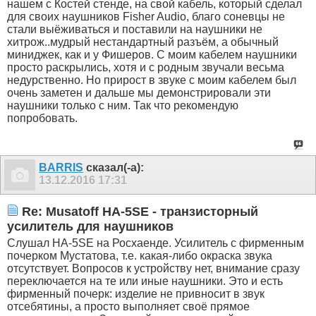
нашем с Костей стенде, на свой кабель, который сделал
для своих наушников Fisher Audio, благо соневцы не
стали выёживаться и поставили на наушники не
хитрож..мудрый нестандартный разъём, а обычный
миниджек, как и у Фишеров. С моим кабелем наушники
просто раскрылись, хотя и с родным звучали весьма
недурственно. Но прирост в звуке с моим кабелем был
очень заметен и дальше мы демонстрировали эти
наушники только с ним. Так что рекомендую
попробовать.
BARRIS
сказал(-а):
13.12.2016
17:31
Re: Musatoff HA-5SE - транзисторный
усилитель для наушников
Слушал HA-5SE на Росхаенде. Усилитель с фирменным
почерком Мустатова, т.е. какая-либо окраска звука
отсутствует. Вопросов к устройству нет, внимание сразу
переключается на те или иные наушники. Это и есть
фирменный почерк: изделие не привносит в звук
отсебятины, а просто выполняет своё прямое