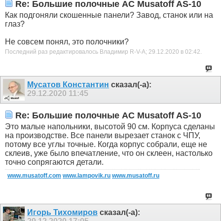
Re: Большие полочные АС Musatoff AS-10
Как подгоняли скошенные панели? Завод, станок или на
глаз?
Не совсем понял, это полочники?
Последний раз редактировалось Владимир R-V-A; 29.12.2020 в
02:42
.
Мусатов Константин
сказал(-а):
29.12.2020
11:45
Re: Большие полочные АС Musatoff AS-10
Это малые напольники, высотой 90 см. Корпуса сделаны
на производстве. Все панели вырезает станок с ЧПУ,
потому все углы точные. Когда корпус собрали, еще не
склеив, уже было впечатление, что он склеен, настолько
точно сопрягаются детали.
www.musatoff.com
www.lampovik.ru
www.musatoff.ru
Игорь Тихомиров
сказал(-а):