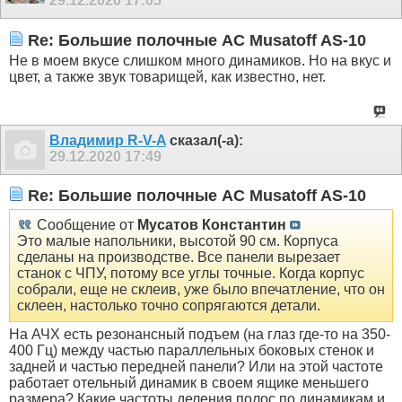
29.12.2020
17:05
Re: Большие полочные АС Musatoff AS-10
Не в моем вкусе слишком много динамиков. Но на вкус и
цвет, а также звук товарищей, как известно, нет.
Владимир R-V-A
сказал(-а):
29.12.2020
17:49
Re: Большие полочные АС Musatoff AS-10
Сообщение от
Мусатов Константин
Это малые напольники, высотой 90 см. Корпуса
сделаны на производстве. Все панели вырезает
станок с ЧПУ, потому все углы точные. Когда корпус
собрали, еще не склеив, уже было впечатление, что он
склеен, настолько точно сопрягаются детали.
На АЧХ есть резонансный подъем (на глаз где-то на 350-
400 Гц) между частью параллельных боковых стенок и
задней и частью передней панели? Или на этой частоте
работает отельный динамик в своем ящике меньшего
размера? Какие частоты деления полос по динамикам и