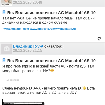
29.12.2020
20:49
Re: Большие полочные АС Musatoff AS-10
Там нет куба. Вы не прочли начало темы. Там оба нч
динамика находятся в одном объеме
www.musatoff.com
www.lampovik.ru
www.musatoff.ru
Владимир R-V-A
сказал(-а):
29.12.2020
21:15
Re: Большие полочные АС Musatoff AS-10
Я про геометрию в нижней части АС - почти куб. Там
могут быть резонансы. Не?
- - - Добавлено - - -
Очень неудобная АЧХ - ничего понять нельзя.
Есть
вариант этой, а не той АС в 2D, а не в 3D?