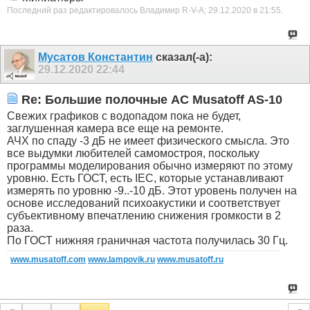
Последний раз редактировалось Владимир R-V-A; 29.12.2020 в
21:55
.
Мусатов Константин
сказал(-а):
29.12.2020
22:44
Re: Большие полочные АС Musatoff AS-10
Свежих графиков с водопадом пока не будет,
заглушенная камера все еще на ремонте.
АЧХ по спаду -3 дБ не имеет физического смысла. Это
все выдумки любителей самомостроя, поскольку
программы моделирования обычно измеряют по этому
уровню. Есть ГОСТ, есть IEC, которые устанавливают
измерять по уровню -9..-10 дБ. Этот уровень получен на
основе исследований психоакустики и соответствует
субъективному впечатлению снижения громкости в 2
раза.
По ГОСТ нижняя граничная частота получилась 30 Гц.
www.musatoff.com
www.lampovik.ru
www.musatoff.ru