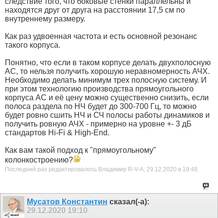
следствие того, что боковые стенки параллельны и
находятся друг от друга на расстоянии 17,5 см по
внутреннему размеру.
Как раз удвоенная частота и есть основной резонанс
такого корпуса.
Понятно, что если в таком корпусе делать двухполосную
АС, то нельзя получить хорошую неравномерность АЧХ.
Необходимо делать минимум трех полосную систему. И
при этом технологию производства прямоугольного
корпуса АС и её цену можно существенно снизить, если
полоса раздела по НЧ будет до 300-700 Гц, то можно
будет ровно сшить НЧ и СЧ полосы работы динамиков и
получить ровную АЧХ - примерно на уровне +- 3 дБ
стандартов Hi-Fi & High-End.
Как вам такой подход к "прямоугольному"
колонкостроению?
Последний раз редактировалось Владимир R-V-A; 29.12.2020 в
19:48
.
Мусатов Константин
сказал(-а):
29.12.2020
19:10