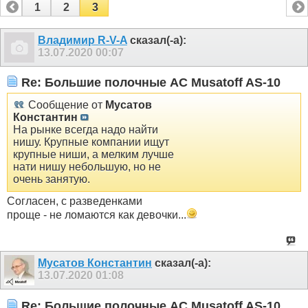
1
2
3
Владимир R-V-A
сказал(-а):
13.07.2020
00:07
Re: Большие полочные АС Musatoff AS-10
Сообщение от
Мусатов
Константин
На рынке всегда надо найти
нишу. Крупные компании ищут
крупные ниши, а мелким лучше
нати нишу небольшую, но не
очень занятую.
Согласен, с разведенками
проще - не ломаются как девочки...
Мусатов Константин
сказал(-а):
13.07.2020
01:08
Re: Большие полочные АС Musatoff AS-10