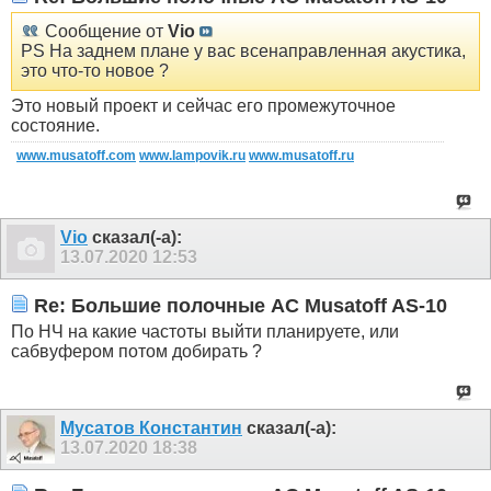
Сообщение от
Vio
PS На заднем плане у вас всенаправленная акустика,
это что-то новое ?
Это новый проект и сейчас его промежуточное
состояние.
www.musatoff.com
www.lampovik.ru
www.musatoff.ru
Vio
сказал(-а):
13.07.2020
12:53
Re: Большие полочные АС Musatoff AS-10
По НЧ на какие частоты выйти планируете, или
сабвуфером потом добирать ?
Мусатов Константин
сказал(-а):
13.07.2020
18:38