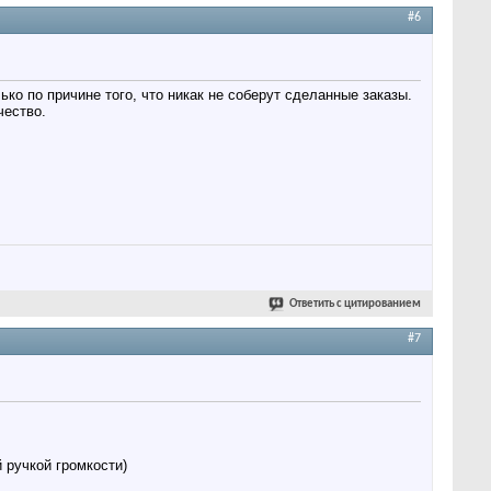
#6
ко по причине того, что никак не соберут сделанные заказы.
чество.
Ответить с цитированием
#7
 ручкой громкости)