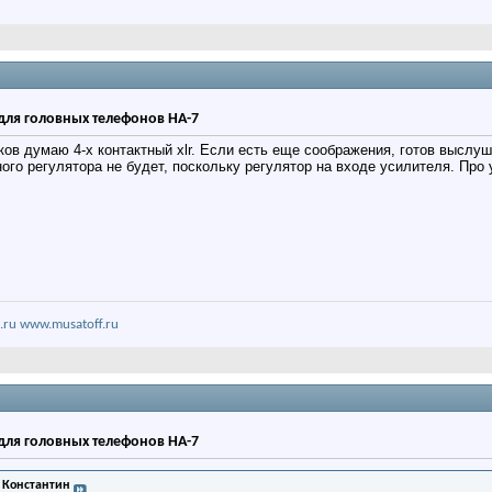
для головных телефонов HA-7
в думаю 4-х контактный xlr. Если есть еще соображения, готов выслушат
ого регулятора не будет, поскольку регулятор на входе усилителя. Пр
.ru
www.musatoff.ru
для головных телефонов HA-7
 Константин