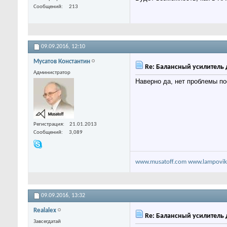
Сообщений
213
09.09.2016,
12:10
Мусатов Константин
Re: Балансный усилитель 
Администратор
Наверно да, нет проблемы п
Регистрация
21.01.2013
Сообщений
3,089
www.musatoff.com
www.lampovik
09.09.2016,
13:32
Realalex
Re: Балансный усилитель 
Завсегдатай