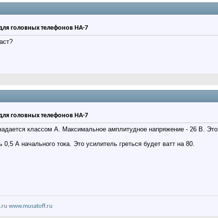
для головных телефонов HA-7
даст?
для головных телефонов HA-7
задается классом А. Максимальное амплитудное напряжение - 26 В. Это д
 0,5 А начального тока. Это усилитель греться будет ватт на 80.
.ru
www.musatoff.ru