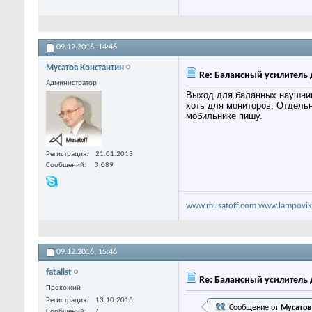
09.12.2016,
14:46
Мусатов Константин
Re: Балансный усилитель 
Администратор
Выход для баланных наушнико
хоть для мониторов. Отдельн
мобильнике пишу.
Регистрация
21.01.2013
Сообщений
3,089
www.musatoff.com
www.lampovik
09.12.2016,
15:46
fatalist
Re: Балансный усилитель 
Прохожий
Регистрация
13.10.2016
Сообщение от
Мусатов
Сообщений
7