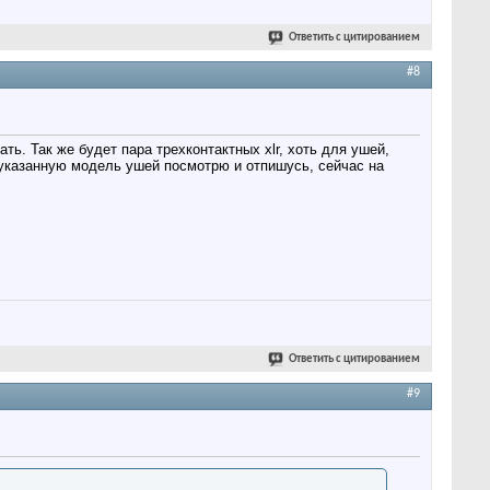
Ответить с цитированием
#8
ь. Так же будет пара трехконтактных xlr, хоть для ушей,
о указанную модель ушей посмотрю и отпишусь, сейчас на
Ответить с цитированием
#9