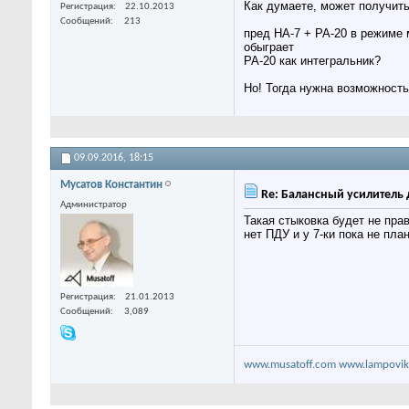
Как думаете, может получить
Регистрация
22.10.2013
Сообщений
213
пред HA-7 + PA-20 в режиме
обыграет
PA-20 как интегральник?
Но! Тогда нужна возможность
09.09.2016,
18:15
Мусатов Константин
Re: Балансный усилитель 
Администратор
Такая стыковка будет не пра
нет ПДУ и у 7-ки пока не пла
Регистрация
21.01.2013
Сообщений
3,089
www.musatoff.com
www.lampovik