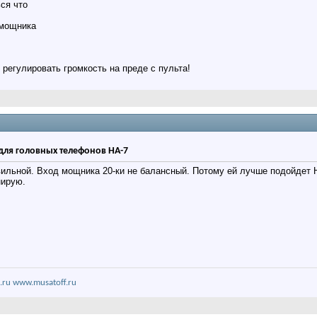
ся что
 мощника
 регулировать громкость на преде с пульта!
для головных телефонов HA-7
вильной. Вход мощника 20-ки не балансный. Потому ей лучше подойдет H
нирую.
.ru
www.musatoff.ru