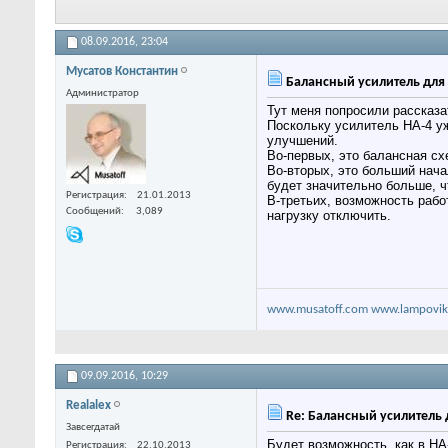
08.09.2016,
23:04
Мусатов Константин
Балансный усилитель для
Администратор
Тут меня попросили рассказа
Поскольку усилитель HA-4 уж
улучшений.
Во-первых, это балансная сх
Во-вторых, это больший нача
будет значительно больше, 
Регистрация
21.01.2013
В-третьих, возможность раб
Сообщений
3,089
нагрузку отключить.
www.musatoff.com
www.lampovik
09.09.2016,
10:29
Realalex
Re: Балансный усилитель 
Завсегдатай
Будет возможность, как в HA
Регистрация
22.10.2013