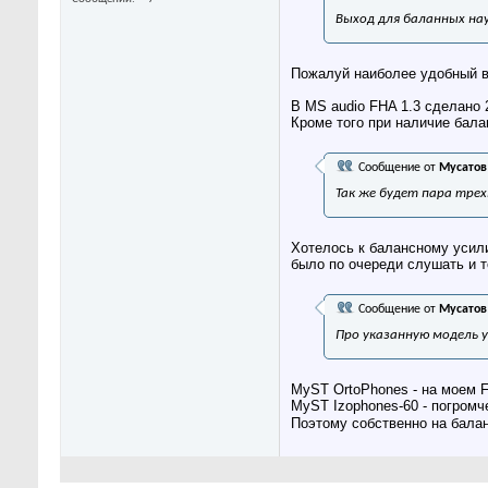
Выход для баланных нау
Пожалуй наиболее удобный в
В MS audio FHA 1.3 сделано 
Кроме того при наличие бала
Сообщение от
Мусатов
Так же будет пара трех
Хотелось к балансному усил
было по очереди слушать и т
Сообщение от
Мусатов
Про указанную модель 
MyST OrtoPhones - на моем FH
MyST Izophones-60 - погромче
Поэтому собственно на бал