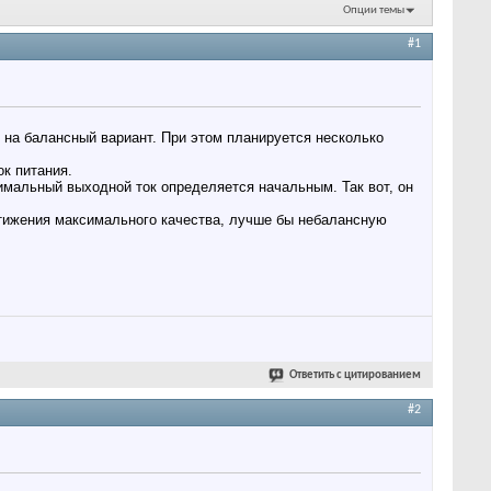
Опции темы
#1
 на балансный вариант. При этом планируется несколько
к питания.
симальный выходной ток определяется начальным. Так вот, он
стижения максимального качества, лучше бы небалансную
Ответить с цитированием
#2