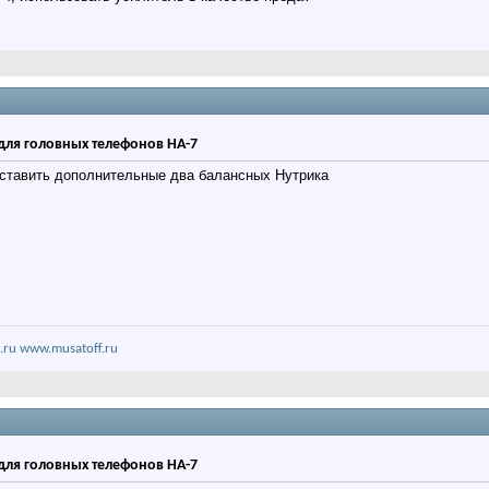
для головных телефонов HA-7
оставить дополнительные два балансных Нутрика
.ru
www.musatoff.ru
для головных телефонов HA-7