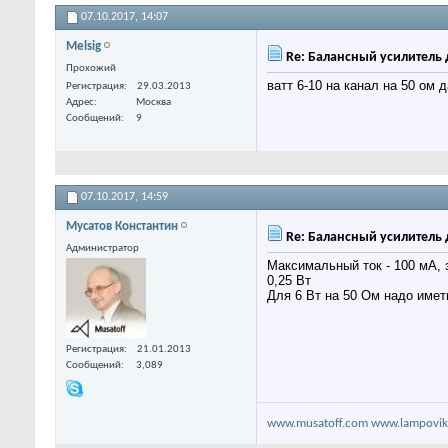
07.10.2017,
14:07
Melsig
Re: Балансный усилитель 
Прохожий
ватт 6-10 на канал на 50 ом 
Регистрация
29.03.2013
Адрес
Москва
Сообщений
9
07.10.2017,
14:59
Мусатов Константин
Re: Балансный усилитель 
Администратор
Максимальный ток - 100 мА, 
0,25 Вт
Для 6 Вт на 50 Ом надо иметь
Регистрация
21.01.2013
Сообщений
3,089
www.musatoff.com
www.lampovik