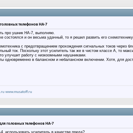
 головных телефонов HA-7
ть про ушник HA-7, выполняю.
е состоялся и он весьма удачный, то я решил развить его схемотехнику
емотехника с предотвращением прохождения сигнальных токов через бло
льный ток. Поскольку этот усилитель так же в чистом классе А, то мак
что улучшит работу с низкоомными наушниками.
оты одновременно в балансном и небалансном включении. Хотя, для до
.ru
www.musatoff.ru
для головных телефонов HA-7
-4, использовать усилитель в качестве преда?