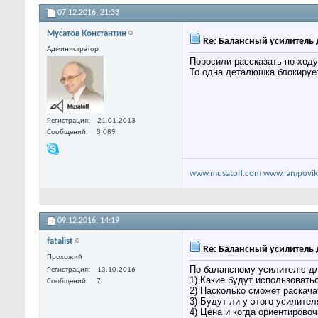
07.12.2016,
21:33
Мусатов Константин
Re: Балансный усилитель 
Администратор
Поросили рассказать по ходу
То одна деталюшка блокирует
Регистрация
21.01.2013
Сообщений
3,089
www.musatoff.com
www.lampovik
09.12.2016,
14:19
fatalist
Re: Балансный усилитель 
Прохожий
По балансному усилителю дл
Регистрация
13.10.2016
1) Какие будут использоват
Сообщений
7
2) Насколько сможет раскач
3) Будут ли у этого усилите
4) Цена и когда ориентирово