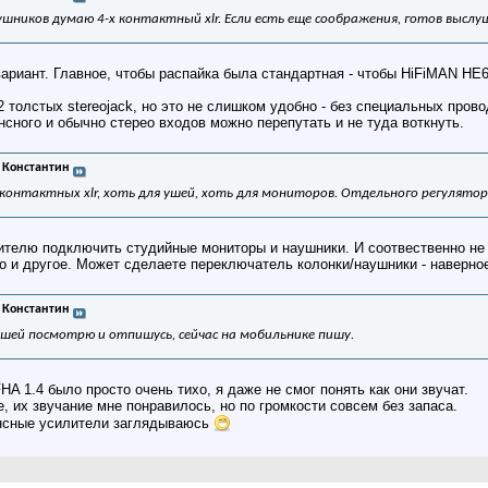
шников думаю 4-х контактный xlr. Если есть еще соображения, готов выслу
ариант. Главное, чтобы распайка была стандартная - чтобы HiFiMAN HE
2 толстых stereojack, но это не слишком удобно - без специальных про
нсного и обычно стерео входов можно перепутать и не туда воткнуть.
 Константин
контактных xlr, хоть для ушей, хоть для мониторов. Отдельного регулятора
ителю подключить студийные мониторы и наушники. И соотвественно не
о и другое. Может сделаете переключатель колонки/наушники - наверно
 Константин
ушей посмотрю и отпишусь, сейчас на мобильнике пишу.
A 1.4 было просто очень тихо, я даже не смог понять как они звучат.
, их звучание мне понравилось, но по громкости совсем без запаса.
ансные усилители заглядываюсь