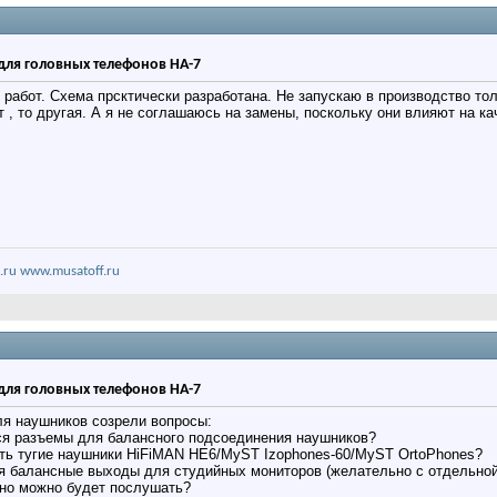
для головных телефонов HA-7
 работ. Схема прсктически разработана. Не запускаю в производство толь
 , то другая. А я не соглашаюсь на замены, поскольку они влияют на ка
.ru
www.musatoff.ru
для головных телефонов HA-7
я наушников созрели вопросы:
ься разъемы для балансного подсоединения наушников?
ать тугие наушники HiFiMAN HE6/MyST Izophones-60/MyST OrtoPhones?
ля балансные выходы для студийных мониторов (желательно с отдельной
чно можно будет послушать?