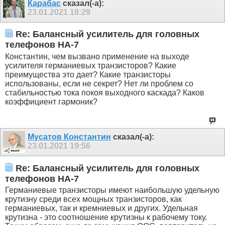
Карабас
сказал(-а):
23.01.2021
18:29
Re: Балансный усилитель для головных
телефонов HA-7
Константин, чем вызвано применение на выходе
усилителя германиевых транзисторов? Какие
преимущества это дает? Какие транзисторы
использованы, если не секрет? Нет ли проблем со
стабильностью тока покоя выходного каскада? Каков
коэффициент гармоник?
Мусатов Константин
сказал(-а):
23.01.2021
19:56
Re: Балансный усилитель для головных
телефонов HA-7
Германиевые транзисторы имеют наибольшую удельную
крутизну среди всех мощных транзисторов, как
германиевых, так и кремниевых и других. Удельная
крутизна - это соотношение крутизны к рабочему току.