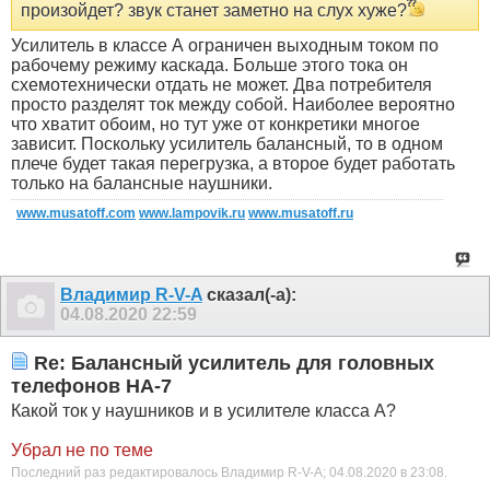
произойдет? звук станет заметно на слух хуже?
Усилитель в классе А ограничен выходным током по
рабочему режиму каскада. Больше этого тока он
схемотехнически отдать не может. Два потребителя
просто разделят ток между собой. Наиболее вероятно
что хватит обоим, но тут уже от конкретики многое
зависит. Поскольку усилитель балансный, то в одном
плече будет такая перегрузка, а второе будет работать
только на балансные наушники.
www.musatoff.com
www.lampovik.ru
www.musatoff.ru
Владимир R-V-A
сказал(-а):
04.08.2020
22:59
Re: Балансный усилитель для головных
телефонов HA-7
Какой ток у наушников и в усилителе класса А?
Убрал не по теме
Последний раз редактировалось Владимир R-V-A; 04.08.2020 в
23:08
.