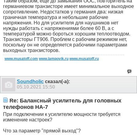
Таким образом, еще до замыкания ООС, повторитель на
германиевом транзисторе имеет минимальное выходное
сопротивление. Недостатков у германия два: низкая
граничная температура и небольшие рабочие
напряжения. Но для усилителя для наушников нет
нужды работать с напряжениями более 60 В, а с
температурой можно бороться хорошим теплоотводом.
Транзисторы ГТ906. Проблем с рабочим режимом нет,
поскольку он не определяется рабочими параметрами
выходных транзисторов.
www.musatoff.com
www.lampovik.ru
www.musatoff.ru
Soundholic
сказал(-а):
05.10.2021
15:50
Re: Балансный усилитель для головных
телефонов HA-7
При подключении к усилителю мощности требуется
изменение настроек?
Что за параметр "прямой выход"?