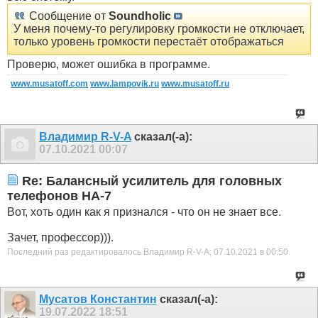
Сообщение от
Soundholic
У меня почему-то регулировку громкости не отключает,
только уровень громкости перестаёт отображаться
Проверю, может ошибка в программе.
www.musatoff.com
www.lampovik.ru
www.musatoff.ru
Владимир R-V-A
сказал(-а):
07.10.2021
00:07
Re: Балансный усилитель для головных
телефонов HA-7
Вот, хоть один как я признался - что он не знает все.
Зачет, профессор))).
Последний раз редактировалось Владимир R-V-A; 07.10.2021 в
00:50
.
Мусатов Константин
сказал(-а):
19.07.2022
18:51