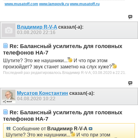
www.musatoff.com
www.lampovik.ru
www.musatoff.ru
Владимир R-V-A
сказал(-а):
03.08.2020
22:16
Re: Балансный усилитель для головных
телефонов HA-7
Шутите? Это же наушники...
И что при этом
произойдет? звук станет заметно на слух хуже?
Последний раз редактировалось Владимир R-V-A; 03.08.2020 в
22:21
.
Мусатов Константин
сказал(-а):
04.08.2020
10:22
Re: Балансный усилитель для головных
телефонов HA-7
Сообщение от
Владимир R-V-A
Шутите? Это же наушники...
И что при этом