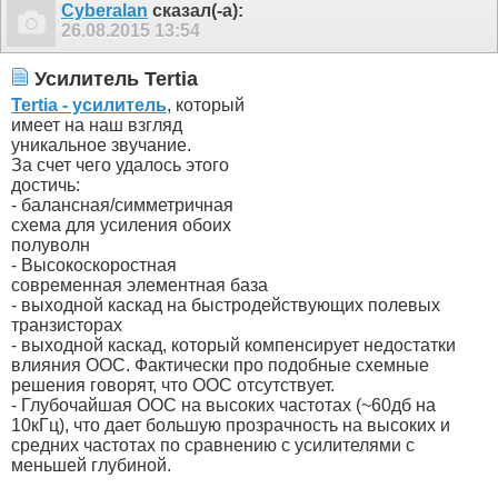
Cyberalan
сказал(-а):
26.08.2015
13:54
Усилитель Tertia
Tertia
- усилитель
, который
имеет на наш взгляд
уникальное звучание.
За счет чего удалось этого
достичь:
- балансная/симметричная
схема для усиления обоих
полуволн
- Высокоскоростная
современная элементная база
- выходной каскад на быстродействующих полевых
транзисторах
- выходной каскад, который компенсирует недостатки
влияния ООС. Фактически про подобные схемные
решения говорят, что ООС отсутствует.
- Глубочайшая ООС на высоких частотах (~60дб на
10кГц), что дает большую прозрачность на высоких и
средних частотах по сравнению с усилителями с
меньшей глубиной.