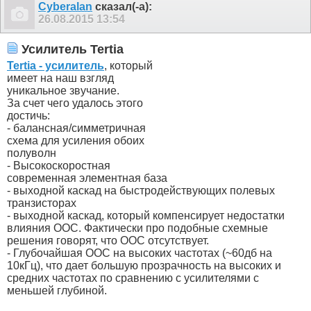
Cyberalan
сказал(-а):
26.08.2015
13:54
Усилитель Tertia
Tertia
- усилитель
, который
имеет на наш взгляд
уникальное звучание.
За счет чего удалось этого
достичь:
- балансная/симметричная
схема для усиления обоих
полуволн
- Высокоскоростная
современная элементная база
- выходной каскад на быстродействующих полевых
транзисторах
- выходной каскад, который компенсирует недостатки
влияния ООС. Фактически про подобные схемные
решения говорят, что ООС отсутствует.
- Глубочайшая ООС на высоких частотах (~60дб на
10кГц), что дает большую прозрачность на высоких и
средних частотах по сравнению с усилителями с
меньшей глубиной.