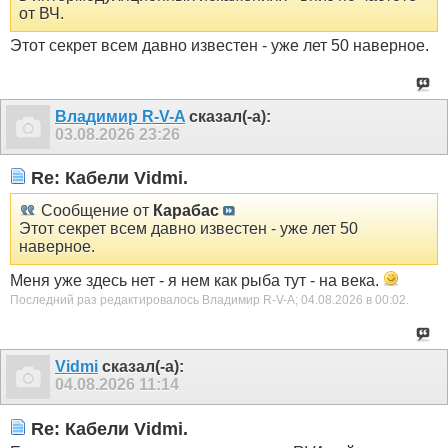
от ВЧ.
Этот секрет всем давно известен - уже лет 50 наверное.
Владимир R-V-A
сказал(-а):
03.08.2026
23:26
Re: Кабели Vidmi.
Сообщение от
Карабас
Этот секрет всем давно известен - уже лет 50
наверное.
Меня уже здесь нет - я нем как рыба тут - на века.
Последний раз редактировалось Владимир R-V-A; 04.08.2026 в
00:02
.
Vidmi
сказал(-а):
04.08.2026
11:14
Re: Кабели Vidmi.