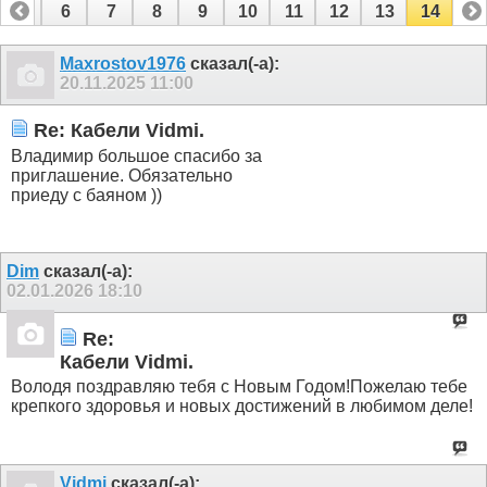
5
6
7
8
9
10
11
12
13
14
Maxrostov1976
сказал(-а):
20.11.2025
11:00
Re: Кабели Vidmi.
Владимир большое спасибо за
приглашение. Обязательно
приеду с баяном ))
Dim
сказал(-а):
02.01.2026
18:10
Re:
Кабели Vidmi.
Володя поздравляю тебя с Новым Годом!Пожелаю тебе
крепкого здоровья и новых достижений в любимом деле!
Vidmi
сказал(-а):