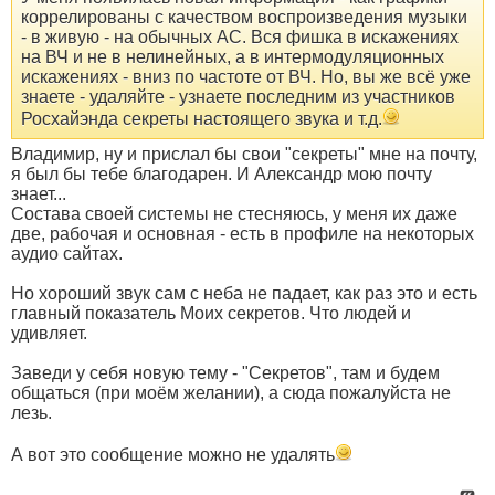
коррелированы с качеством воспроизведения музыки
- в живую - на обычных АС. Вся фишка в искажениях
на ВЧ и не в нелинейных, а в интермодуляционных
искажениях - вниз по частоте от ВЧ. Но, вы же всё уже
знаете - удаляйте - узнаете последним из участников
Росхайэнда секреты настоящего звука и т.д.
Владимир, ну и прислал бы свои "секреты" мне на почту,
я был бы тебе благодарен. И Александр мою почту
знает...
Состава своей системы не стесняюсь, у меня их даже
две, рабочая и основная - есть в профиле на некоторых
аудио сайтах.
Но хороший звук сам с неба не падает, как раз это и есть
главный показатель Моих секретов. Что людей и
удивляет.
Заведи у себя новую тему - "Секретов", там и будем
общаться (при моём желании), а сюда пожалуйста не
лезь.
А вот это сообщение можно не удалять