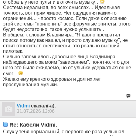
отобрать у него пульт и включить музыку…
Система идеальная, во всех смыслах… Идеальная
точность, вот прям живое. Нет ощущения каких-то
ограничений… - просто космос. Если даже к описанию
этой системы "прилепить" все форумные эпитеты, этого
будет недостаточно, такое нужно услышать…
В общем, к словам Владимира: "Я давно прекратил
поиски потому как нашел, и просто слушаю музыку", не
стоит относиться скептически, это реально высший
пилотаж.
Сильно запомнилось довольное лицо Владимира
наблюдающего за моим "зависанием", понятно, что для
него это было ожидаемо, но от улыбки удержаться он не
смог…
Желаю ему крепкого здоровья и долгих лет
прослушивания музыки.
Vidmi
сказал(-а):
31.07.2026
13:06
Re: Кабели Vidmi.
Слух у тебя нормальный, с первого же раза услышал