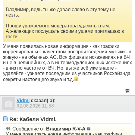
Владимир, ведь ты же давал слово в эту тему не
лезть.
Прошу уважаемого модератора удалить спам.
А желающих послушать своими ушами приглашаю в
гости.
У меня появилась новая информация - как графики
коррелированы с качеством воспроизведения музыки - в
живую - на обычных АС. Вся фишка в искажениях на ВЧ
и не в нелинейных, а в интермодуляционных искажениях
- вниз по частоте от ВЧ. Но, вы же всё уже знаете -
удаляйте - узнаете последним из участников Росхайэнда
секреты настоящего звука и т.д.
Vidmi
сказал(-а):
02.08.2026
11:58
Re: Кабели Vidmi.
Сообщение от
Владимир R-V-A
У меня появилась новая информация - как графики