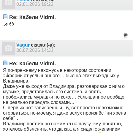
02.01.2026
19:22
Re: Кабели Vidmi.
🤝 🙂
Vagur
сказал(-а):
30.07.2026
14:31
Re: Кабели Vidmi.
Я по-прежнему нахожусь в некотором состоянии
эйфории от услышанного… был на этих выходных у
Владимира.
Даже уже выходя от Владимира, разговаривая с ним о
музыке, представилась его система, и опять
пробежались мурашки по коже… Услышанное вообще
не реально передать словами…
С первых нот зависаешь и, ну, вот просто невозможно
оторваться, по-моему, я даже вслух произнёс "ни хрена
себе"…
Владимир постоянно нажимал на паузу, ему, понятно,
хотелось объяснить, что да как, а я сидел с желанием