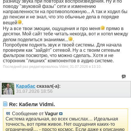
разницу звука при повторах воспроизведения. Ну и по
поводу "звуковой фазы" сети и изменению
направленности на противоположную... А так и ходил бы
до пенсии и не знал, что это обычные дела в порядке
вещей
.
Ну а все твои эмоции, ощущения и про меня
прямо в
десятки. Мой сайт тебе читать некогда, вот и хотел между
делом поделиться знаниями...
.
Попробуем поднять звук и твоей системы. Для начала
проверим как "зайдёт" сетевой. Ну а с твоим сетевым
фильтром посмотрю, что можно сделать. Хотя и не
сторонник "лишних" компонентов в аудио системе.
Последний раз редактировалось Vidmi; 31.07.2026 в
13:10
.
Карабас
сказал(-а):
31.07.2026
18:56
Re: Кабели Vidmi.
Сообщение от
Vagur
Система идеальная, во всех смыслах… Идеальная
точность, вот прям живое. Нет ощущения каких-то
ограничений… - просто космос. Если даже к описанию