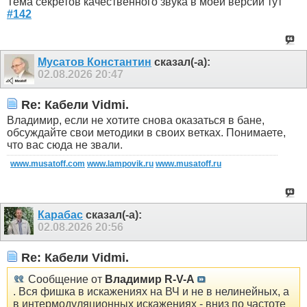
Тема секретов качественного звука в моей версии тут
#142
Мусатов Константин
сказал(-а):
02.08.2026
20:47
Re: Кабели Vidmi.
Владимир, если не хотите снова оказаться в бане,
обсуждайте свои методики в своих ветках. Понимаете,
что вас сюда не звали.
www.musatoff.com
www.lampovik.ru
www.musatoff.ru
Карабас
сказал(-а):
02.08.2026
20:56
Re: Кабели Vidmi.
Сообщение от
Владимир R-V-A
. Вся фишка в искажениях на ВЧ и не в нелинейных, а
в интермодуляционных искажениях - вниз по частоте