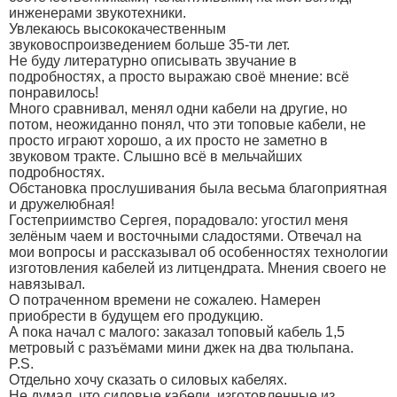
инженерами звукотехники.
Увлекаюсь высококачественным
звуковоспроизведением больше 35-ти лет.
Не буду литературно описывать звучание в
подробностях, а просто выражаю своё мнение: всё
понравилось!
Много сравнивал, менял одни кабели на другие, но
потом, неожиданно понял, что эти топовые кабели, не
просто играют хорошо, а их просто не заметно в
звуковом тракте. Слышно всё в мельчайших
подробностях.
Обстановка прослушивания была весьма благоприятная
и дружелюбная!
Гостеприимство Сергея, порадовало: угостил меня
зелёным чаем и восточными сладостями. Отвечал на
мои вопросы и рассказывал об особенностях технологии
изготовления кабелей из литцендрата. Мнения своего не
навязывал.
О потраченном времени не сожалею. Намерен
приобрести в будущем его продукцию.
А пока начал с малого: заказал топовый кабель 1,5
метровый с разъёмами мини джек на два тюльпана.
P.S.
Отдельно хочу сказать о силовых кабелях.
Не думал, что силовые кабели, изготовленные из