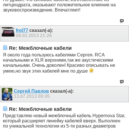
литцендрата, оказывают положительное влияние на
звуковоспроизведение. Впечатляет!
frol77
сказал(-а):
08.02.2013
21:26
Re: Межблочные кабели
Я около года пользуюсь кабелями Сергея. RCA
начальными и XLR верхними,так же акустическими
начальными. Очень доволен! Красиво описывать не
умею,но звук этих кабелей мне по душе
Сергей Павлов
сказал(-а):
13.07.2013
00:45
Re: Межблочные кабели
Представляю новый межблочный кабель Hypernova Star,
который расширяет линейку кабелей вверх. Выполнен
по уникальной технологии из 5-ти разных диаметров