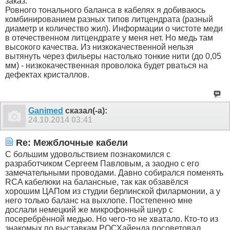
заказ.
Ровного тонального баланса в кабелях я добиваюсь
комбинированием разных типов литцендрата (разный
диаметр и количество жил). Информации о чистоте меди
в отечественном литцендрате у меня нет. Но медь там
высокого качества. Из низкокачественной нельзя
вытянуть через фильеры настолько тонкие нити (до 0,05
мм) - низкокачественная проволока будет рваться на
дефектах кристаллов.
Ganimed
сказал(-а):
24.10.2014
03:41
Re: Межблочные кабели
С большим удовольствием познакомился с
разработчиком Сергеем Павловым, а заодно с его
замечательными проводами. Давно собирался поменять
RCA кабелюки на балансные, так как обзавёлся
хорошим ЦАПом из студии берлинской филармонии, а у
него только баланс на выхлопе. Постепенно мне
дослали немецкий же микрофонный шнур с
посеребрённой медью. Но чего-то не хватало. Кто-то из
знакомых по выставкам РОСХайенда посоветовал