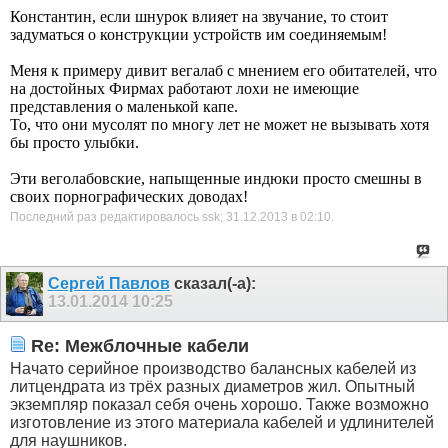
Константин, если шнурок влияет на звучание, то стоит
задуматься о конструкции устройств им соединяемым!
Меня к примеру дивит вегалаб с мнением его обитателей, что
на достойных Фирмах работают лохи не имеющие
представления о маленькой капе.
То, что они мусолят по многу лет не может не вызывать хотя
бы просто улыбки.
Эти веголабовские, напыщенные индюки просто смешны в
своих порнографических доводах!
Последний раз редактировалось ssk; 31.12.2013 в
02:10
.
Сергей Павлов
сказал(-а):
13.01.2014
10:25
Re: Межблочные кабели
Начато серийное производство балансных кабелей из
литцендрата из трёх разных диаметров жил. Опытный
экземпляр показал себя очень хорошо. Также возможно
изготовление из этого материала кабелей и удлинителей
для наушников.