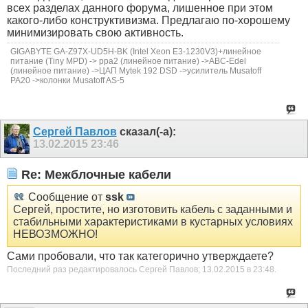
всех разделах данного форума, лишенное при этом
какого-либо конструктивизма. Предлагаю по-хорошему
минимизировать свою активность.
GIGABYTE GA-Z97X-UD5H-BK (Intel Xeon E3-1230V3)+линейное
питание (Tiny MPD) -> ppa2 (линейное питание) ->ABC-Edel
(линейное питание) ->ЦАП Mytek 192 DSD ->усилитель Musatoff
РА20 ->колонки Musatoff AS-5
Сергей Павлов
сказал(-а):
13.02.2015
23:46
Re: Межблочные кабели
Сообщение от
ssk
Сергей, простите, но изготовить кабель с заданными и
стабильными характеристиками в кустарных условиях
НЕВОЗМОЖНО!
Сами пробовали, что так категорично утверждаете?
Последний раз редактировалось Сергей Павлов; 13.02.2015 в
23:48
.