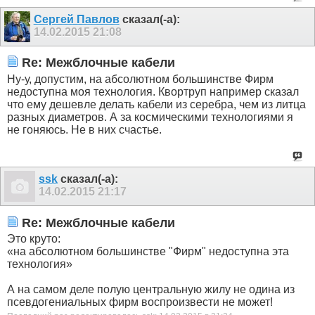
Сергей Павлов
сказал(-а):
14.02.2015
21:08
Re: Межблочные кабели
Ну-у, допустим, на абсолютном большинстве Фирм
недоступна моя технология. Квортруп например сказал
что ему дешевле делать кабели из серебра, чем из литца
разных диаметров. А за космическими технологиями я
не гоняюсь. Не в них счастье.
ssk
сказал(-а):
14.02.2015
21:17
Re: Межблочные кабели
Это круто:
«на абсолютном большинстве "Фирм" недоступна эта
технология»
А на самом деле полую центральную жилу не одина из
псевдогениальных фирм воспроизвести не может!