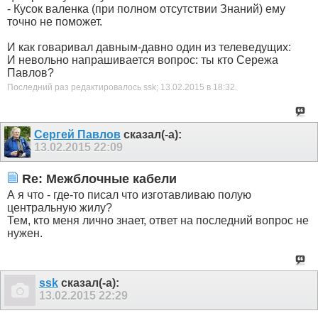
- Кусок валенка (при полном отсутствии Знаний) ему
точно не поможет.
И как говаривал давным-давно один из телеведущих:
И невольно напрашивается вопрос: ты кто Сережа
Павлов?
Последний раз редактировалось ssk; 13.02.2015 в
18:32
.
Сергей Павлов
сказал(-а):
13.02.2015
22:09
Re: Межблочные кабели
А я что - где-то писал что изготавливаю полую
центральную жилу?
Тем, кто меня лично знает, ответ на последний вопрос не
нужен.
ssk
сказал(-а):
13.02.2015
22:29