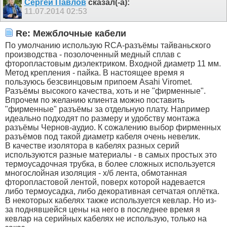
Сергей Павлов
сказал(-а):
11.07.2014
02:53
Re: Межблочные кабели
По умолчанию использую RCA-разъёмы тайваньского
производства - позолоченный медный сплав с
фторопластовым диэлектриком. Входной диаметр 11 мм.
Метод крепления - пайка. В настоящее время я
пользуюсь безсвинцовым припоем Asahi Viromet.
Разъёмы высокого качества, хоть и не "фирменные".
Впрочем по желанию клиента можно поставить
"фирменные" разъёмы за отдельную плату. Например
идеально подходят по размеру и удобству монтажа
разъёмы Чернов-аудио. К сожалению выбор фирменных
разъёмов под такой диаметр кабеля очень невелик.
В качестве изолятора в кабелях разных серий
используются разные материалы - в самых простых это
термоусадочная трубка, в более сложных используется
многослойная изоляция - х/б лента, обмотанная
фторопластовой лентой, поверх которой надевается
либо термоусадка, либо декоративная сетчатая оплётка.
В некоторых кабелях также используется кевлар. Но из-
за поднявшейся цены на него в последнее время я
кевлар на серийных кабелях не использую, только на