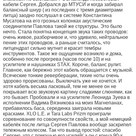
кабели Сергея. Добрался до МТУСИ и когда забирал
балансный шнур ( из последних с тремя диаметрами
литца) заодно послушал в системе Константина
Мусатова на его грозных колонках акустические
соединители Павлова такой же структуры. Это было
нечто. Стала понятна концепция звука таких проводов:
очень живое, разборчивое и, что удивило, нейтральное
пение этих проводков, а раньше считалось, что
литцендрат сильно мутнит и красит тембры
инструментов. Такое же ощущение возникло и дома,
особенно после прогрева (часов после 10) и на
усилителе и наушниках STAX. Короче, баланс рулит.
Главное, как бережно этот кабель обращается с музыкой.
Всяческие тонкие реверберации, тихие ноты очень
здорово прорисованы. Выключать уже не хочется. И
хотя кабель весьма ласковый, тем не менее он не
покрывает всю звуковую картину сладкими слюнями, как
это бывает. Пробовали и на усилителе Леонида Зуева в
исполнении Вадима Вязникова на моих Магнепанах,
прибавилось баса, серединка заиграла новыми
красками. XLO L.E. и Tara Labs Prizm проиграли
соревнование по совокупности свойств, а мой немецкий
кабелёк после литца Сергея Павлова вообще заскрипел
тележным колесом. Так что вывод простой: спасибо
Сергею, что с помощью его усилий( а он с конца 90-х