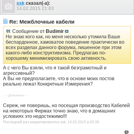
ssk
сказал(-а):
14.02.2015
21:03
Re: Межблочные кабели
Сообщение от
Budimir
Не знаю кого как, но меня несколько утомила Ваше
беспардонное, хамоватое поведение практически во
всех разделах данного форума, лишенное при этом
какого-либо конструктивизма. Предлагаю по-
хорошему минимизировать свою активность.
А с чего Вы взяли, что я такой безграмотный и
агрессивный?
А Вы не предполагаете, что в основе моих постов
реально лежат Конкретные Измерения?
- - - Добавлено - - -
Сереж, не поверишь, но посещая производство Кабелей
на некоторых Фирмах точно знаю, что в домашних
условиях это недостежимо!!!
Последний раз редактировалось ssk; 14.02.2015 в
20:39
.