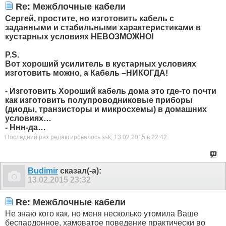
Re: Межблочные кабели
Сергей, простите, но изготовить кабель с
заданными и стабильными характеристиками в
кустарных условиях НЕВОЗМОЖНО!
P.S.
Вот хороший усилитель в кустарных условиях
изготовить можно, а Кабель –НИКОГДА!
- Изготовить Хороший кабель дома это где-то почти
как изготовить полупроводниковые приборы
(диоды, транзисторы и микросхемы) в домашних
условиях…
- Ннн-да…
Последний раз редактировалось ssk; 13.02.2015 в
22:42
.
Budimir
сказал(-а):
13.02.2015
23:32
Re: Межблочные кабели
Не знаю кого как, но меня несколько утомила Ваше
беспардонное, хамоватое поведение практически во