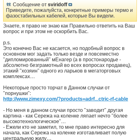
Сообщение от
sviridoff
Приведите, пожалуйста, конкретные примеры термо и
фазостабильных кабелей, которые Вы видели.
Знаете, я право не знаю как Правильно ответить на Ваш
вопрос и при этом не оскорбить Вас.
p.s.
Это конечно Вас не касается, но подобный вопрос в
основном мог задать только везде и повсеместно
"дипломированный" мEнагер (а в простонародье -
абсолютно безграмотный во всех вопросах продавец),
этакий "хозяин" одного из ларьков в мегаторговых
комплексах…
Некоторые просто торчат в Данном случаи от
"порнушки":
http://www.zimexy.com/?products=adrf...ctric-rf-cable
- Но меня в данном случаи просто "заводит" другая
картина - как Сережа на коленке ляпает нечто "более
высокотехнологическое"…
- Ежели кто не заметил, то мне право интересно для
начала, как Сережа на коленке изготавливает полую
центральную жилу…