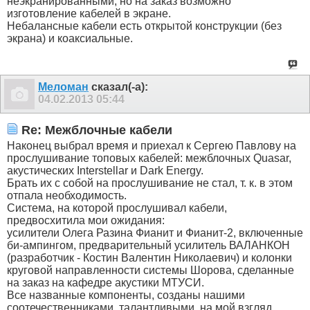
неэкранированными, но на заказ возможно
изготовление кабелей в экране.
Небалансные кабели есть открытой конструкции (без
экрана) и коаксиальные.
Меломан
сказал(-а):
04.02.2013
05:44
Re: Межблочные кабели
Наконец выбрал время и приехал к Сергею Павлову на
прослушивание топовых кабелей: межблочных Quasar,
акустических Interstellar и Dark Energy.
Брать их с собой на прослушивание не стал, т. к. в этом
отпала необходимость.
Система, на которой прослушивал кабели,
предвосхитила мои ожидания:
усилители Олега Разина Фианит и Фианит-2, включенные
би-ампингом, предварительный усилитель ВАЛАНКОН
(разработчик - Костин Валентин Николаевич) и колонки
круговой направленности системы Шорова, сделанные
на заказ на кафедре акустики МТУСИ.
Все названные компоненты, созданы нашими
соотечественниками, талантливыми, на мой взгляд,