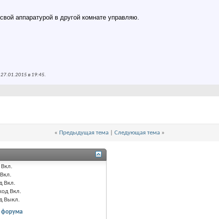
 свой аппаратурой в другой комнате управляю.
 27.01.2015 в
19:45
.
«
Предыдущая тема
|
Следующая тема
»
Вкл.
Вкл.
д
Вкл.
код
Вкл.
од
Выкл.
 форума