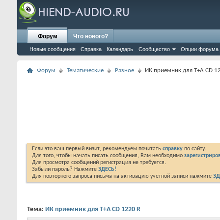
Форум
Что нового?
Новые сообщения
Справка
Календарь
Сообщество
Опции форума
Форум
Тематические
Разное
ИК приемник для T+A CD 1
Если это ваш первый визит, рекомендуем почитать
справку
по сайту.
Для того, чтобы начать писать сообщения, Вам необходимо
зарегистриров
Для просмотра сообщений регистрация не требуется.
Забыли пароль? Нажмите
ЗДЕСЬ!
Для повторного запроса письма на активацию учетной записи нажмите
ЗД
Тема:
ИК приемник для T+A CD 1220 R