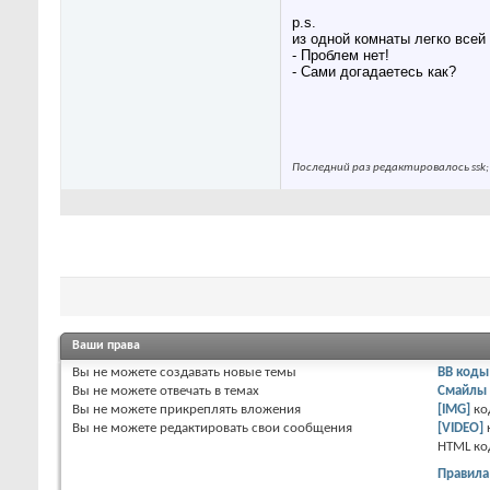
p.s.
из одной комнаты легко всей
- Проблем нет!
- Сами догадаетесь как?
Последний раз редактировалось ssk;
Ваши права
Вы
не можете
создавать новые темы
BB коды
Вы
не можете
отвечать в темах
Смайлы
Вы
не можете
прикреплять вложения
[IMG]
ко
Вы
не можете
редактировать свои сообщения
[VIDEO]
HTML к
Правила