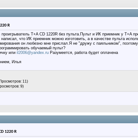
220 R
 проигрыватель T+A CD 1220R без пульта.Пульт и ИК приемник у T+A про
написал, что ИК приемник можно изготовить, а в качестве пульта испо
ммирования он любезно мне прислал.Я не "дружу с паяльником", поэтом
программировать обучаемый пульт?
личку или
il2006@yandex.ru
Разумеется, работа будет оплачена
ением, Илья
 Просмотров: 11)
Просмотров: 9)
CD 1220 R