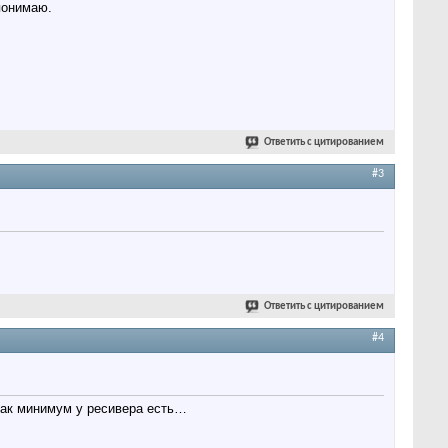
понимаю.
Ответить с цитированием
#3
Ответить с цитированием
#4
 как минимум у ресивера есть…