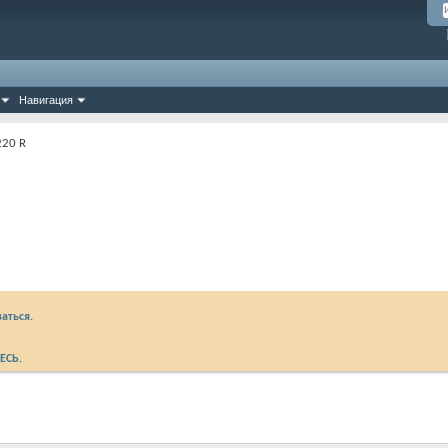
Навигация
220 R
аться.
ЕСЬ
.