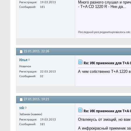
Много разного слушал и при
Регистрация
19.03.2013
-
T+A CD 1220 R - Ннн да...
Сообщений
181
Последний раз редактировалось ssk;
22.01.2015,
22:26
Илья
Re: ИК приемник для T+A 
Новичок
А чем собственно T+A 1220 
Регистрация
22.03.2013
Сообщений
32
27.01.2015,
19:21
ssk
Re: ИК приемник для T+A 
Забанен (навеки)
Отвлекусь от эмоций, но вам
Регистрация
19.03.2013
Сообщений
181
А инфрокрасный приемник за 