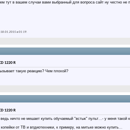
чем тут в вашем случаи
вами
выбранный для вопроса сайт ну честно не 
 18.01.2015 в
01:19
.
CD 1220 R
вызывает такую реакцию? Чем плохой?
CD 1220 R
 ведь ничто не мешает купить обучаемый "встык" пульт…- у меня такой
копейки от ТВ и впдиотехники, к примеру, на митьке можно купить…