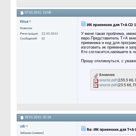
07.01.2015,
22:08
Илья
ИК приемник для T+A CD 1
Новичок
У меня такая проблема, имею
Регистрация
22.03.2013
евро.Представитель Т+А мне 
Сообщений
32
приемника и код для програ
изготовить ик приемник и за
Кто согласится,напишите в 
Прошу откликнуться, с уваж
Вложения
source.pdf
(155.5 Кб,
source.pdf
(23.5 Кб, 
18.01.2015,
01:16
ssk
Re: ИК приемник для T+A 
Забанен (навеки)