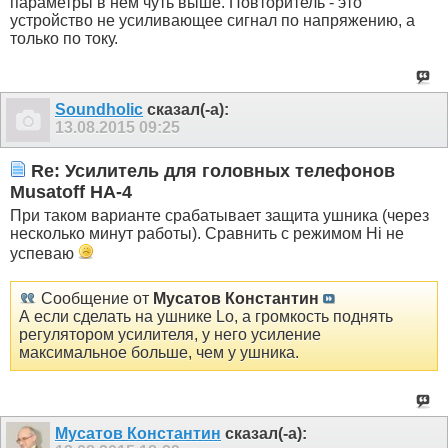
параметры в нем чуть выше. Повторитель - это
устройство не усиливающее сигнал по напряжению, а
только по току.
Soundholic
сказал(-а):
13.08.2015
09:25
Re: Усилитель для головных телефонов
Musatoff HA-4
При таком варианте срабатывает защита ушника (через
несколько минут работы). Сравнить с режимом Hi не
успеваю
Сообщение от
Мусатов Константин
А если сделать на ушнике Lo, а громкость поднять
регулятором усилителя, у него усиление
максимальное больше, чем у ушника.
Мусатов Константин
сказал(-а):