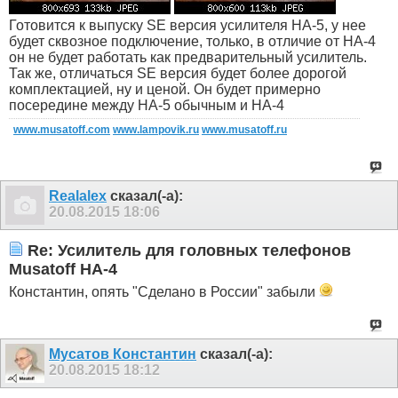
Готовится к выпуску SE версия усилителя HA-5, у нее
будет сквозное подключение, только, в отличие от HA-4
он не будет работать как предварительный усилитель.
Так же, отличаться SE версия будет более дорогой
комплектацией, ну и ценой. Он будет примерно
посередине между HA-5 обычным и HA-4
www.musatoff.com
www.lampovik.ru
www.musatoff.ru
Realalex
сказал(-а):
20.08.2015
18:06
Re: Усилитель для головных телефонов
Musatoff HA-4
Константин, опять "Сделано в России" забыли
Мусатов Константин
сказал(-а):
20.08.2015
18:12