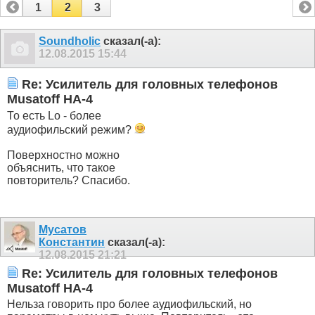
1
2
3
Soundholic
сказал(-а):
12.08.2015
15:44
Re: Усилитель для головных телефонов
Musatoff HA-4
То есть Lo - более
аудиофильский режим?
Поверхностно можно
объяснить, что такое
повторитель? Спасибо.
Мусатов
Константин
сказал(-а):
12.08.2015
21:21
Re: Усилитель для головных телефонов
Musatoff HA-4
Нельза говорить про более аудиофильский, но