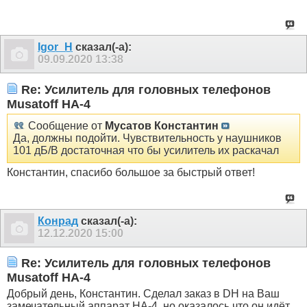
Igor_H
сказал(-а):
09.09.2020
13:38
Re: Усилитель для головных телефонов
Musatoff HA-4
Сообщение от
Мусатов Константин
Да, должны подойти. Чувствительность у наушников
101 дБ/В достаточная что бы усилитель их раскачал
Константин, спасибо большое за быстрый ответ!
Конрад
сказал(-а):
12.12.2020
15:00
Re: Усилитель для головных телефонов
Musatoff HA-4
Добрый день, Константин. Сделал заказ в DH на Ваш
замечательный аппарат НА-4, но оказалось что он идёт