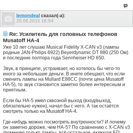
lemondeal
сказал(-а):
20.08.2015
16:54
Re: Усилитель для головных телефонов
Musatoff HA-4
Уже 10 лет слушаю Musical Fidelity X-CAN v3 (лампы
родные JAN-Philips 6922) Beyerdynamic DT 880 (250 Ом)
и последние полтора года Sennheiser HD 650.
Звук, в принципе, устраивает, но хотелось бы чего-то
иного за небольшие деньги. В инете обещают, что если
сменить лампы на Mullard E88CC (почти цена Musatoff
HA-5), то звук становится заметно более интересным и
приятным.
Если бы HA-5 имел сквозной выход (вход/выход,
обязательно нужен), начал бы с него. А так остаётся
смотреть только на Musatoff HA-4.
Где-нибудь можно посмотреть внутренности? И почему
он заметно дороже, чем HA-5? По сравнению с X-CAN v3
(поменяю только лампы, всё остальное, включая БП,