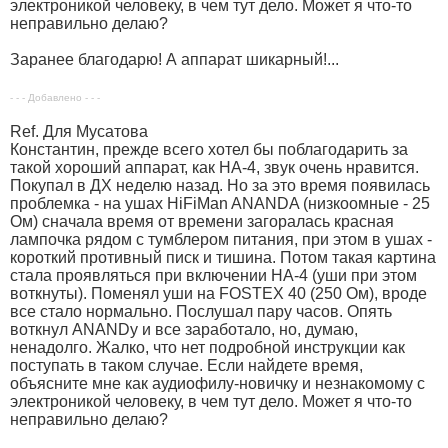
электроникой человеку, в чем тут дело. Может я что-то
неправильно делаю?
Заранее благодарю! А аппарат шикарный!...
- - - Добавлено - - -
Ref. Для Мусатова
Константин, прежде всего хотел бы поблагодарить за
такой хороший аппарат, как НА-4, звук очень нравится.
Покупал в ДХ неделю назад. Но за это время появилась
проблемка - на ушах HiFiMan ANANDA (низкоомные - 25
Ом) сначала время от времени загоралась красная
лампочка рядом с тумблером питания, при этом в ушах -
короткий противный писк и тишина. Потом такая картина
стала проявляться при включении НА-4 (уши при этом
воткнуты). Поменял уши на FOSTEX 40 (250 Ом), вроде
все стало нормально. Послушал пару часов. Опять
воткнул ANANDу и все заработало, но, думаю,
ненадолго. Жалко, что нет подробной инструкции как
поступать в таком случае. Если найдете время,
объясните мне как аудиофилу-новичку и незнакомому с
электроникой человеку, в чем тут дело. Может я что-то
неправильно делаю?