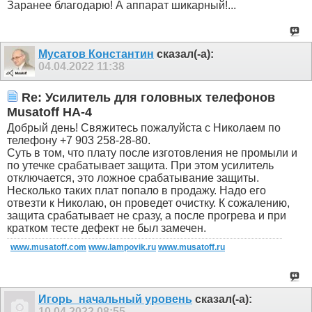
Заранее благодарю! А аппарат шикарный!...
Мусатов Константин
сказал(-а):
04.04.2022
11:38
Re: Усилитель для головных телефонов
Musatoff HA-4
Добрый день! Свяжитесь пожалуйста с Николаем по
телефону +7 903 258-28-80.
Суть в том, что плату после изготовления не промыли и
по утечке срабатывает защита. При этом усилитель
отключается, это ложное срабатывание защиты.
Несколько таких плат попало в продажу. Надо его
отвезти к Николаю, он проведет очистку. К сожалению,
защита срабатывает не сразу, а после прогрева и при
кратком тесте дефект не был замечен.
www.musatoff.com
www.lampovik.ru
www.musatoff.ru
Игорь_начальный уровень
сказал(-а):
10.04.2022
08:55