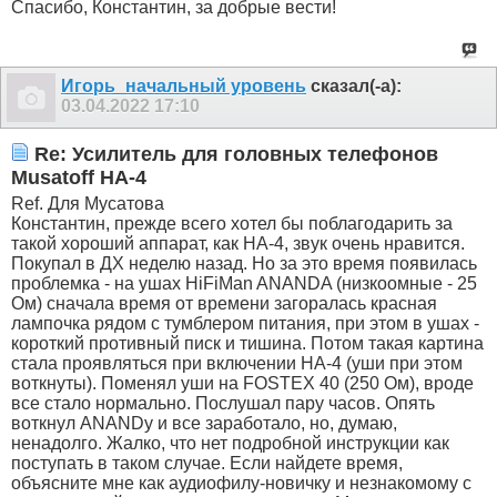
Спасибо, Константин, за добрые вести!
Игорь_начальный уровень
сказал(-а):
03.04.2022
17:10
Re: Усилитель для головных телефонов
Musatoff HA-4
Ref. Для Мусатова
Константин, прежде всего хотел бы поблагодарить за
такой хороший аппарат, как НА-4, звук очень нравится.
Покупал в ДХ неделю назад. Но за это время появилась
проблемка - на ушах HiFiMan ANANDA (низкоомные - 25
Ом) сначала время от времени загоралась красная
лампочка рядом с тумблером питания, при этом в ушах -
короткий противный писк и тишина. Потом такая картина
стала проявляться при включении НА-4 (уши при этом
воткнуты). Поменял уши на FOSTEX 40 (250 Ом), вроде
все стало нормально. Послушал пару часов. Опять
воткнул ANANDу и все заработало, но, думаю,
ненадолго. Жалко, что нет подробной инструкции как
поступать в таком случае. Если найдете время,
объясните мне как аудиофилу-новичку и незнакомому с