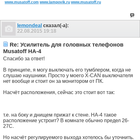
www.musatoff.com
www.lampovik.ru
www.musatoff.ru
lemondeal
сказал(-а):
22.08.2015
19:18
Re: Усилитель для головных телефонов
Musatoff HA-4
Спасибо за ответ!
В принципе, я могу выключать его тумблером, когда не
слушаю наушники. Просто у моего X-CAN выключателя
нет вообще и стоит он за монитором от ПК.
Насчёт расположения, сейчас это стоит вот так:
т.е. на боку и днищем прижат к стене. HA-4 такое
расположение устроит? В комнате обычно предел 26-
27С.
Но насчёт регулируемого выхода хотелось бы уточнить.