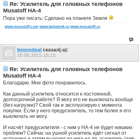
Re: Усилитель для головных телефонов
Musatoff HA-4
Пора уже писать: Сделано на планете Земля
www.musatoff.com
www.lampovik.ru
www.musatoff.ru
lemondeal
сказал(-а):
20.08.2015
18:15
Re: Усилитель для головных телефонов
Musatoff HA-4
Благодарю. Мне фото понравилось.
Как данный усилитель относится к постоянной,
долгосрочной работе? Я могу его не выключать вообще
(без нагрузки)? Свой так и эксплуатирую с момента
покупки. Если у него предусилитель, то тем более я его
выключать не могу.
И насчёт предусилителя - с ним у HA-4 не будет никаких
проблем? Сейчас на ушной усилитель идёт сигнал от
источника и затем выходит из него на др. усилитель (для