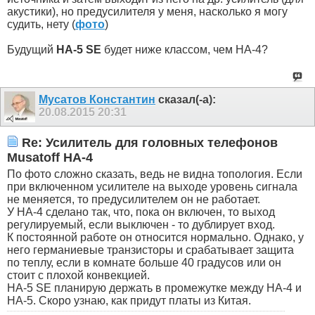
акустики), но предусилителя у меня, насколько я могу
судить, нету (
фото
)
Будущий
HA-5 SE
будет ниже классом, чем HA-4?
Мусатов Константин
сказал(-а):
20.08.2015
20:31
Re: Усилитель для головных телефонов
Musatoff HA-4
По фото сложно сказать, ведь не видна топология. Если
при включенном усилителе на выходе уровень сигнала
не меняется, то предусилителем он не работает.
У НА-4 сделано так, что, пока он включен, то выход
регулируемый, если выключен - то дублирует вход.
К постоянной работе он относится нормально. Однако, у
него германиевые транзисторы и срабатывает защита
по теплу, если в комнате больше 40 градусов или он
стоит с плохой конвекцией.
НА-5 SE планирую держать в промежутке между HA-4 и
HA-5. Скоро узнаю, как придут платы из Китая.