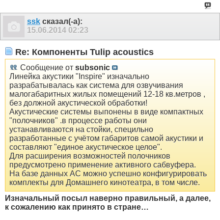
ssk
сказал(-а):
15.06.2014
02:23
Re: Компоненты Tulip acoustics
Сообщение от
subsonic
Линейка акустики "Inspire" изначально
разрабатывалась как система для озвучивания
малогабаритных жилых помещений 12-18 кв.метров ,
без должной акустической обработки!
Акустические системы выпонены в виде компактных
"полочников" .в процессе работы они
устанавливаются на стойки, специльно
разработанные с учётом габаритов самой акустики и
составляют "единое акустическое целое".
Для расширения возможностей полочников
предусмотрено применение активного сабвуфера.
На базе данных АС можно успешно конфигурировать
комплекты для Домашнего кинотеатра, в том числе.
Изначальный посыл наверно правильный, а далее,
к сожалению как принято в стране…