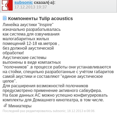
subsonic
сказал(-а):
17.12.2013
19:37
Компоненты Tulip acoustics
Линейка акустики "Inspire"
изначально разрабатывалась
как система для озвучивания
малогабаритных жилых
помещений 12-18 кв.метров ,
без должной акустической
обработки!
Акустические системы
выпонены в виде компактных
"полочников" .в процессе работы они устанавливаются
на стойки, специльно разработанные с учётом габаритов
самой акустики и составляют "единое акустическое
целое".
Для расширения возможностей полочников
предусмотрено применение активного сабвуфера.
На базе данных АС можно успешно конфигурировать
комплекты для Домашнего кинотеатра, в том числе.
Миниатюры
Последний раз редактировалось subsonic; 18.12.2013 в
08:06
.