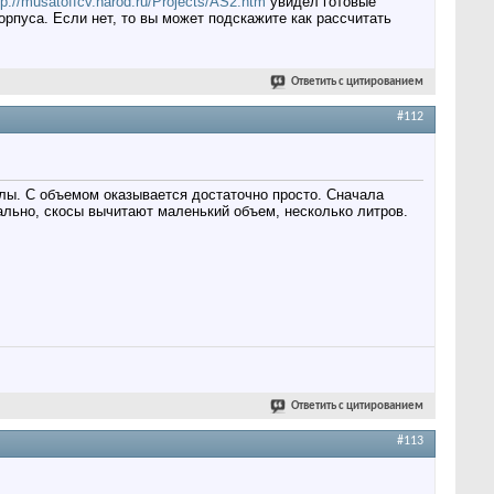
tp://musatoffcv.narod.ru/Projects/AS2.htm
увидел готовые
орпуса. Если нет, то вы может подскажите как рассчитать
Ответить с цитированием
#112
йлы. С объемом оказывается достаточно просто. Сначала
ально, скосы вычитают маленький объем, несколько литров.
Ответить с цитированием
#113