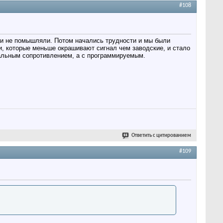
#108
о и не помышляли. Потом начались трудности и мы были
и, которые меньше окрашивают сигнал чем заводские, и стало
мальным сопротивлением, а с программируемым.
Ответить с цитированием
#109