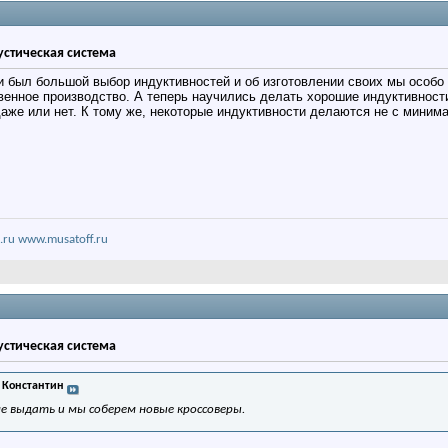
кустическая система
и был большой выбор индуктивностей и об изготовлении своих мы особ
енное производство. А теперь научились делать хорошие индуктивност
даже или нет. К тому же, некоторые индуктивности делаются не с мини
.ru
www.musatoff.ru
кустическая система
 Константин
е выдать и мы соберем новые кроссоверы.