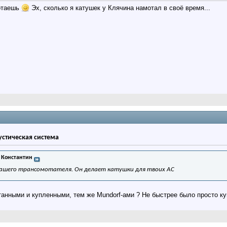
мотаешь
Эх, сколько я катушек у Клячина намотал в своё время...
кустическая система
 Константин
 нашего трансомотателя. Он делает катушки для твоих АС
анными и купленными, тем же Mundorf-ами ? Не быстрее было просто ку