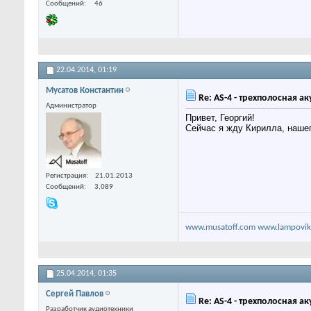
Сообщений
46
22.04.2014,
01:19
Мусатов Константин
Re: AS-4 - трехполосная а
Администратор
Привет, Георгий!
Сейчас я жду Кирилла, наше
Регистрация
21.01.2013
Сообщений
3,089
www.musatoff.com
www.lampovik
25.04.2014,
01:35
Сергей Павлов
Re: AS-4 - трехполосная а
Разработчик аудиотехники