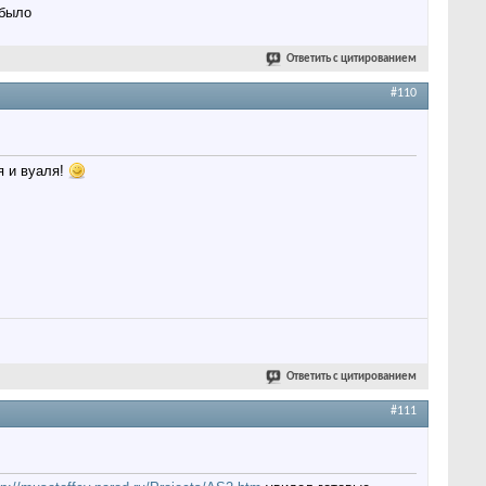
 было
Ответить с цитированием
#110
я и вуаля!
Ответить с цитированием
#111