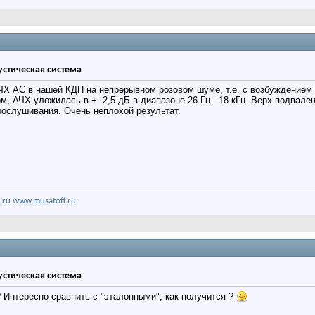
кустическая система
Х АС в нашей КДП на непрерывном розовом шуме, т.е. с возбуждением в
ном, АЧХ уложилась в +- 2,5 дБ в диапазоне 26 Гц - 18 кГц. Верх подва
рослушивания. Очень неплохой результат.
.ru
www.musatoff.ru
кустическая система
? Интересно сравнить с "эталонными", как получится ?