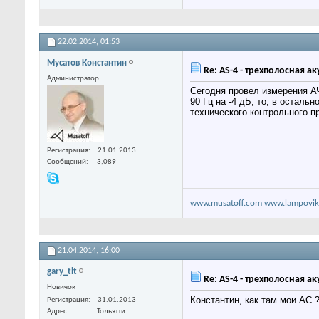
22.02.2014,
01:53
Мусатов Константин
Re: AS-4 - трехполосная а
Администратор
Сегодня провел измерения АЧ
90 Гц на -4 дБ, то, в осталь
технического контрольного п
Регистрация
21.01.2013
Сообщений
3,089
www.musatoff.com
www.lampovik
21.04.2014,
16:00
gary_tlt
Re: AS-4 - трехполосная а
Новичок
Константин, как там мои АС 
Регистрация
31.01.2013
Адрес
Тольятти