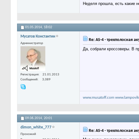
Неделя прошла, есть какие 
01.05.2014,
18:02
Мусатов Константин
Re: AS-4 - трехполосная а
Администратор
Да, собрали кроссоверы. В п
Регистрация
21.01.2013
Сообщений
3,089
www.musatoff.com
www.lampovik
09.06.2014,
20:01
dimon_white_777
Re: AS-4 - трехполосная а
Прохожий