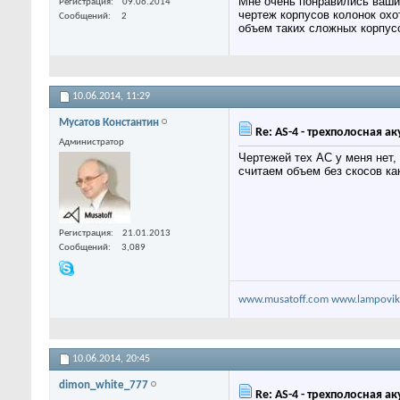
Мне очень понравились ваши 
Регистрация
09.06.2014
чертеж корпусов колонок охо
Сообщений
2
объем таких сложных корпусо
10.06.2014,
11:29
Мусатов Константин
Re: AS-4 - трехполосная а
Администратор
Чертежей тех АС у меня нет,
считаем объем без скосов ка
Регистрация
21.01.2013
Сообщений
3,089
www.musatoff.com
www.lampovik
10.06.2014,
20:45
dimon_white_777
Re: AS-4 - трехполосная а