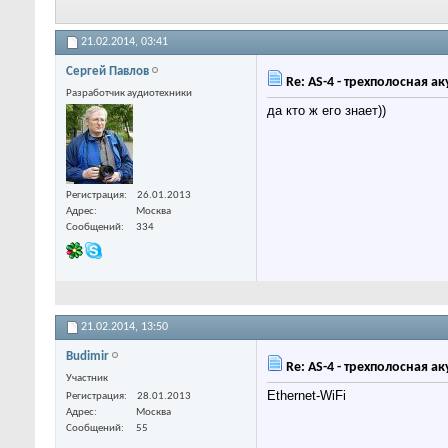
21.02.2014,
03:41
Сергей Павлов
Re: AS-4 - трехполосная а
Разработчик аудиотехники
да кто ж его знает))
Регистрация
26.01.2013
Адрес
Москва
Сообщений
334
21.02.2014,
13:50
Budimir
Re: AS-4 - трехполосная а
Участник
Ethernet-WiFi
Регистрация
28.01.2013
Адрес
Москва
Сообщений
55