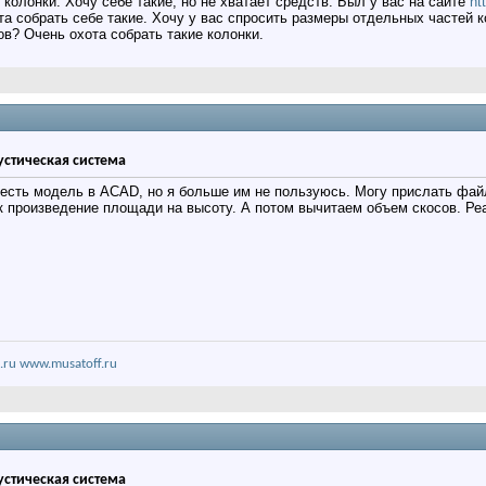
колонки. Хочу себе такие, но не хватает средств. Был у вас на сайте
ht
та собрать себе такие. Хочу у вас спросить размеры отдельных частей к
в? Очень охота собрать такие колонки.
кустическая система
 есть модель в ACAD, но я больше им не пользуюсь. Могу прислать фа
к произведение площади на высоту. А потом вычитаем объем скосов. Ре
.ru
www.musatoff.ru
кустическая система