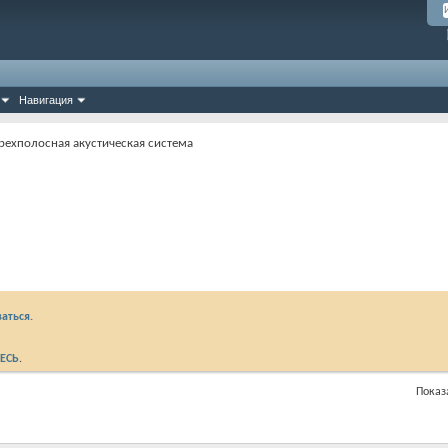
Навигация
трехполосная акустическая система
аться.
ЕСЬ
.
Показа