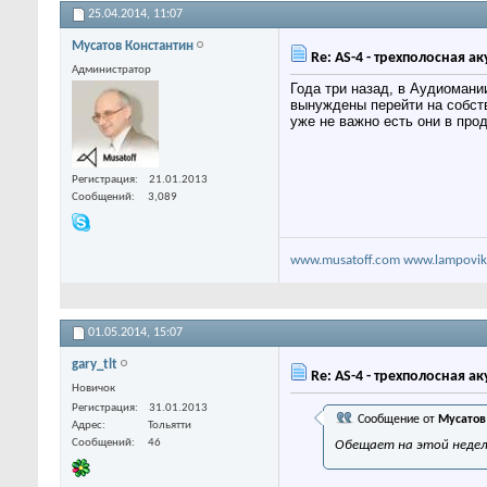
25.04.2014,
11:07
Мусатов Константин
Re: AS-4 - трехполосная а
Администратор
Года три назад, в Аудиомани
вынуждены перейти на собств
уже не важно есть они в про
Регистрация
21.01.2013
Сообщений
3,089
www.musatoff.com
www.lampovik
01.05.2014,
15:07
gary_tlt
Re: AS-4 - трехполосная а
Новичок
Регистрация
31.01.2013
Сообщение от
Мусатов
Адрес
Тольятти
Сообщений
46
Обещает на этой недел