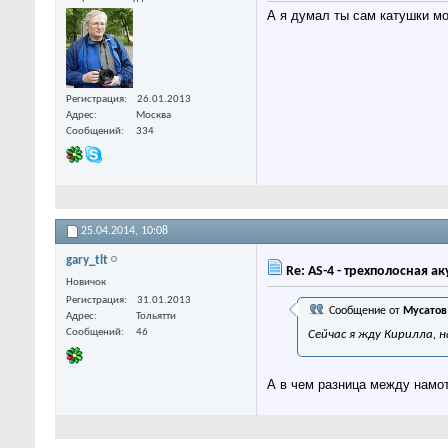
А я думал ты сам катушки 
Регистрация
26.01.2013
Адрес
Москва
Сообщений
334
25.04.2014,
10:08
gary_tlt
Re: AS-4 - трехполосная а
Новичок
Регистрация
31.01.2013
Сообщение от
Мусатов
Адрес
Тольятти
Сообщений
46
Сейчас я жду Кирилла,
А в чем разница между намот