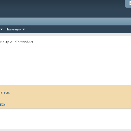
Навигация
ильтр AudioStandArt
аться.
ЕСЬ
.