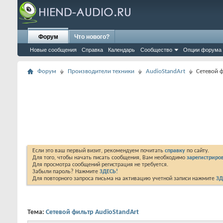
Форум
Что нового?
Новые сообщения
Справка
Календарь
Сообщество
Опции форума
Форум
Производители техники
AudioStandArt
Сетевой ф
Если это ваш первый визит, рекомендуем почитать
справку
по сайту.
Для того, чтобы начать писать сообщения, Вам необходимо
зарегистриров
Для просмотра сообщений регистрация не требуется.
Забыли пароль? Нажмите
ЗДЕСЬ!
Для повторного запроса письма на активацию учетной записи нажмите
ЗД
Тема:
Сетевой фильтр AudioStandArt