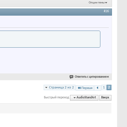
Опции темы
#26
Ответить с цитированием
Страница 2 из 2
1
2
Первая
Быстрый переход
AudioStandArt
Вверх