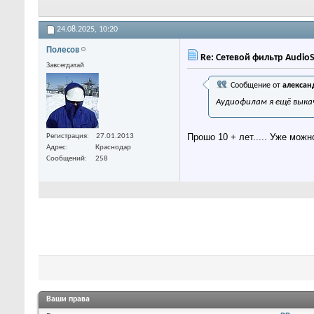
24.08.2025,
10:20
Полесов
Re: Сетевой фильтр Audio
Завсегдатай
Сообщение от
алексан
Аудиофилам я ещё выкач
Прошо 10 + лет..... Уже мож
Регистрация
27.01.2013
Адрес
Краснодар
Сообщений
258
Ваши права