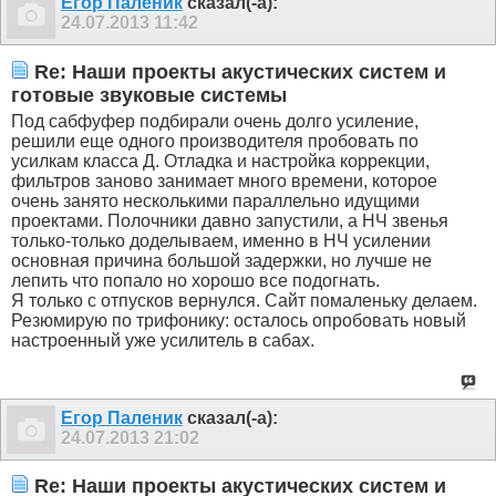
Егор Паленик
сказал(-а):
24.07.2013
11:42
Re: Наши проекты акустических систем и
готовые звуковые системы
Под сабфуфер подбирали очень долго усиление,
решили еще одного производителя пробовать по
усилкам класса Д. Отладка и настройка коррекции,
фильтров заново занимает много времени, которое
очень занято несколькими параллельно идущими
проектами. Полочники давно запустили, а НЧ звенья
только-только доделываем, именно в НЧ усилении
основная причина большой задержки, но лучше не
лепить что попало но хорошо все подогнать.
Я только с отпусков вернулся. Сайт помаленьку делаем.
Резюмирую по трифонику: осталось опробовать новый
настроенный уже усилитель в сабах.
Егор Паленик
сказал(-а):
24.07.2013
21:02
Re: Наши проекты акустических систем и