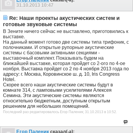
31.10.2013
10:47
Re: Наши проекты акустических систем и
готовые звуковые системы
В Зените ничего сейчас не выставлено, приготовились к
выставке.
На данный момент готово две системы типа трифоник, с
полочниками. И открытые рупорные акустические
системы с басовыми активными секциями -
выставочный комплект. Показывать будем на
ближайшей выставке, которая пройдет со 2-ого по 4-ое
ноября.
Выставка пройдет со 2 по 4 ноября 2013 года по
адресу: г. Москва, Коровинское ш. д. 10, Iris Congress
Hotel.
Скорее всего наши акустические системы будут в
комнате 314, с ламповыми усилителями Алексея
Семина. Эти акустические системы являются
относительно бюджетным, доступным открытым
решением для небольших помещений.
Последний раз редактировалось Егор Паленик; 31.10.2013 в
10:52
.
Егор Паленик
сказал(-а):