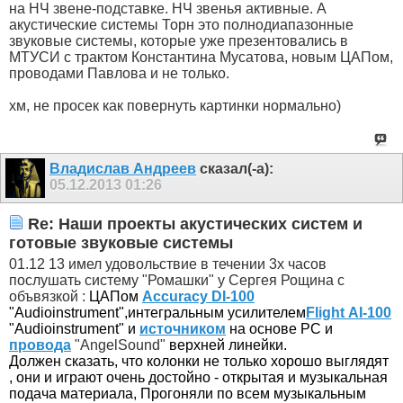
на НЧ звене-подставке. НЧ звенья активные. А
акустические системы Торн это полнодиапазонные
звуковые системы, которые уже презентовались в
МТУСИ с трактом Константина Мусатова, новым ЦАПом,
проводами Павлова и не только.
хм, не просек как повернуть картинки нормально)
Владислав Андреев
сказал(-а):
05.12.2013
01:26
Re: Наши проекты акустических систем и
готовые звуковые системы
01.12 13 имел удовольствие в течении 3х часов
послушать систему "Ромашки" у Сергея Рощина с
объвязкой :
ЦАПом
Accuracy DI-100
"Audioinstrument",
интегральным усилителем
Flight АI-100
"Audioinstrument"
и
источником
на основе PC и
провода
"AngelSound"
верхней линейки.
Должен сказать, что колонки не только хорошо выглядят
, они и играют очень достойно - открытая и музыкальная
подача материала, Прогоняли по всем музыкальным