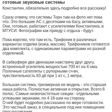
готовые звуковые системы
Константин, обязательно здесь подробно все расскажу!
Сразу отмечу, что системы Торн там на фото нет пока
что. Это большие АС с десятками на басу, активными.
Они, готовые, работают с усилителями Константина, в
МТУСИ. Фотографии как приеду с отдыха - будут.
Пока коротко, что там есть. Трифоник в различных
вариантах отделки (кожа, массив). Трифоников готовится
два комплекта, с одинаковыми параметрами но разной
отделочкой.
В сабвуфере две двенашки навстречу друг другу,
встроенный усилитель мощностью 700 вт на 4 ома.
Полочные сателлиты с рупорными сч-вч,
чувствительность 93 дб при 1 вт с, 1 метра.
Большая система, трехмерная ее модель - это старшая
наша работа. Полностью активная и открытая. Всего 6
полос. Самые низкочастотные секции - отдельными
угловыми экранами, по 4 18-шки на сторону.
О ней будет подробно рассказано по мере готовности.
Это частный заказ, в специальное под нее помещение
прослушивания.