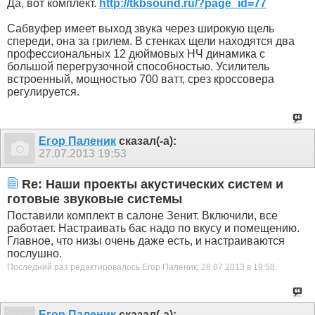
Да, вот комплект.
http://tkbsound.ru/?page_id=77
Сабвуфер имеет выход звука через широкую щель
спереди, она за грилем. В стенках щели находятся два
профессиональных 12 дюймовых НЧ динамика с
большой перегрузочной способностью. Усилитель
встроенный, мощностью 700 ватт, срез кроссовера
регулируется.
Егор Паленик
сказал(-а):
27.07.2013
19:53
Re: Наши проекты акустических систем и
готовые звуковые системы
Поставили комплект в салоне Зенит. Включили, все
работает. Настраивать бас надо по вкусу и помещению.
Главное, что низы очень даже есть, и настраиваются
послушно.
Последний раз редактировалось Егор Паленик; 28.07.2013 в
19:58
.
Егор Паленик
сказал(-а):