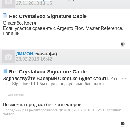
27.11.2013
13:15
Re: Crystalvox Signature Cable
Спасибо, Костя!
Если удастся сравнить с Argento Flow Master Reference,
напиши.
ДИМОН
сказал(-а):
28.02.2016
16:42
Re: Crystalvox Signature Cable
Здравствуйте Валерий Сколько будет стоить
Acous
tic
Signature III 1,5м пара с недорогими бананами
cable
- - - Добавлено - - -
Возможна продажа без коннекторов
Последний раз редактировалось ДИМОН; 28.02.2016 в
16:40
.
Причина:
повтор