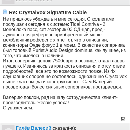
Re: Crystalvox Signature Cable
Не пришлось убеждать и мне сегодня. С коллегами
послушали сегодня в системе: Tidal Contriva - 2
моноблока пасс, сет эзотерик 03 СД-цап, пред -
аудиоресерч референс приобретенный мною
межблочник референс xlr(не тот, что в описании,
коннекторы Ояде фокус 1 в моем. В качестве соперника
был топовый Purist Audio Design dominus. как лучшее, из
того, что имелось в наличии.
Итог: соперник, ценою 7500евро в рознице, отдал лавры
лучшего. Извиняюсь за краткость описания и отсутствие
подробностей, все это по возможности позже. Из 4х
слушавших споров не состоялось, однозначно Crystalvox
выше классом, да и конструктивно... Сам Валерий
посоветовал более сильных соперников, постараемся.
Валерию поклон, рад началу сотрудничества клиент-
производитель. желаю успеха!
С уважением.
Гилёв Валерий
сказал(-а):