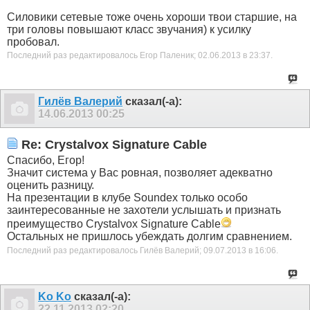
Силовики сетевые тоже очень хороши твои старшие, на
три головы повышают класс звучания) к усилку
пробовал.
Последний раз редактировалось Егор Паленик; 02.06.2013 в
23:37
.
Гилёв Валерий
сказал(-а):
14.06.2013
00:25
Re: Crystalvox Signature Cable
Спасибо, Егор!
Значит система у Вас ровная, позволяет адекватно
оценить разницу.
На презентации в клубе Soundex только особо
заинтересованные не захотели услышать и признать
преимущество Crystalvox Signature Cable
Остальных не пришлось убеждать долгим сравнением.
Последний раз редактировалось Гилёв Валерий; 09.07.2013 в
16:06
.
Ko Ko
сказал(-а):
22.11.2013
02:20