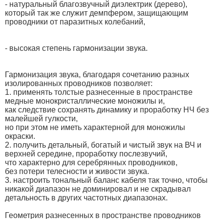
- натуральный благозвучный диэлектрик (дерево),
который так же служит демпфером, защищающим
проводники от паразитных колебаний,
- высокая степень гармонизации звука.
Гармонизация звука, благодаря сочетанию разных
изолированных проводников позволяет:
1. применять толстые разнесенные в пространстве
медные монокристаллические моножилы и,
как следствие сохранять динамику и проработку НЧ без
малейшей гулкости,
но при этом не иметь характерной для моножилы
окраски.
2. получить детальный, богатый и чистый звук на ВЧ и
верхней середине, проработку послезвучий,
что характерно для серебрянных проводников,
без потери телесности и живости звука.
3. настроить тональный баланс кабеля так точно, чтобы
никакой диапазон не доминировал и не скрадывал
детальность в других частотных диапазонах.
Геометрия разнесенных в пространстве проводников