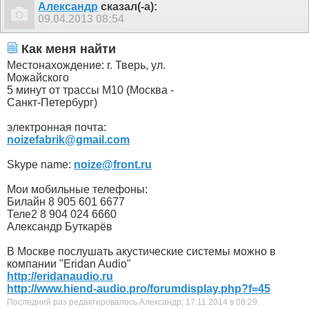
Александр
сказал(-а):
09.04.2013
08:54
Как меня найти
Местонахождение: г. Тверь, ул.
Можайского
5 минут от трассы М10 (Москва -
Санкт-Петербург)
электронная почта:
noizefabrik@gmail.com
Skype name:
noize@front.ru
Мои мобильные телефоны:
Билайн 8 905 601 6677
Теле2 8 904 024 6660
Александр Буткарёв
В Москве послушать акустические системы можно в
компании "Eridan Audio"
http://eridanaudio.ru
http://www.hiend-audio.pro/forumdisplay.php?f=45
Последний раз редактировалось Александр; 17.11.2014 в
08:29
.