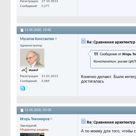
Регистрация
27.10.2013
Сообщений
2,277
11.06.2026,
19:46
Мусатов Константин
Re: Сравнения архитекту
Администратор
Сообщение от
Игорь Т
Константин, разве ЦАП
Конечно делают. Были интегр
Регистрация
21.01.2013
достигалась
Сообщений
3,089
12.06.2026,
05:58
Игорь Тихомиров
Re: Сравнения архитекту
Завсегдатай
Модератор раздела
А по моему для того, чтобы 