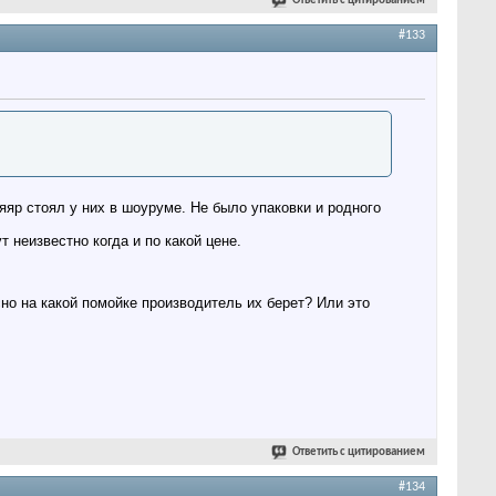
Ответить с цитированием
#133
яяр стоял у них в шоуруме. Не было упаковки и родного
 неизвестно когда и по какой цене.
о на какой помойке производитель их берет? Или это
Ответить с цитированием
#134