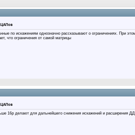
р ЦАПов
анные по искажениям однозначно рассказывают о ограничениях. При этом
ает, что ограничения от самой матрицы
р ЦАПов
ьше 16р делают для дальнейшего снижения искажений и расширения ДД