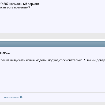
UD-507 нормальный вариант.
асти есть претензии?
р ЦАПов
спешит выпускать новые модели, подходит основательно. Я бы им довер
.ru
www.musatoff.ru