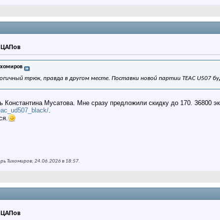
р ЦАПов
ихомиров
гичный трюк, правда в другом месте. Поставки новой партии TEAC U507 буд
ль Константина Мусатова. Мне сразу предложили скидку до 170. 36800 э
teac_ud507_black/
.
ся.
ь Тихомиров; 24.06.2026 в
18:57
.
р ЦАПов