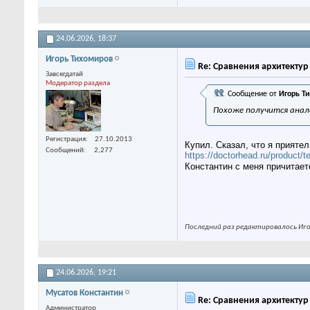
24.06.2026,
18:37
Игорь Тихомиров
Re: Сравнения архитекту
Завсегдатай
Модератор раздела
Сообщение от
Игорь Т
Похоже получится анало
Регистрация
27.10.2013
Купил. Сказал, что я прияте
Сообщений
2,277
https://doctorhead.ru/product/
Константин с меня причитает
Последний раз редактировалось Игор
24.06.2026,
19:21
Мусатов Константин
Re: Сравнения архитекту
Администратор