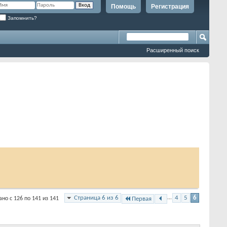
Помощь
Регистрация
Запомнить?
Расширенный поиск
Страница 6 из 6
...
4
5
6
но с 126 по 141 из 141
Первая