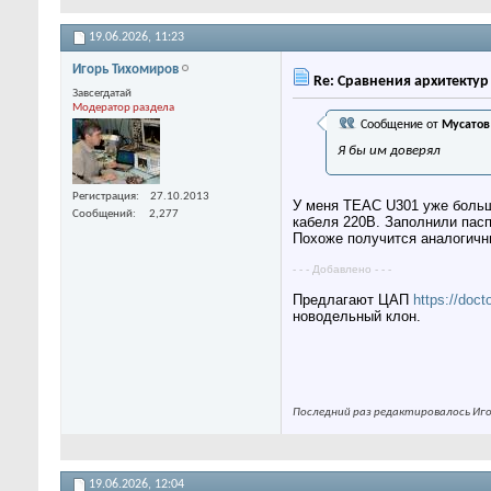
19.06.2026,
11:23
Игорь Тихомиров
Re: Сравнения архитекту
Завсегдатай
Модератор раздела
Сообщение от
Мусатов
Я бы им доверял
Регистрация
27.10.2013
У меня TEAC U301 уже больше
Сообщений
2,277
кабеля 220В. Заполнили пасп
Похоже получится аналогичны
- - - Добавлено - - -
Предлагают ЦАП
https://doc
новодельный клон.
Последний раз редактировалось Игор
19.06.2026,
12:04