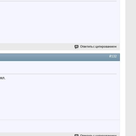
Ответить с цитированием
#132
ял.