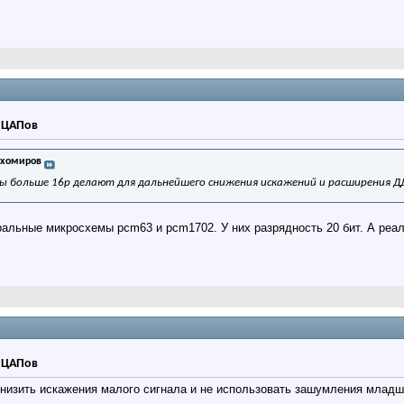
р ЦАПов
ихомиров
ы больше 16р делают для дальнейшего снижения искажений и расширения Д
альные микросхемы pcm63 и pcm1702. У них разрядность 20 бит. А реал
р ЦАПов
снизить искажения малого сигнала и не использовать зашумления младш