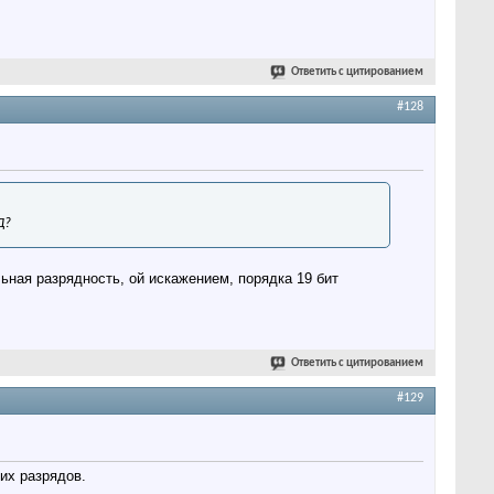
Ответить с цитированием
#128
Д?
ьная разрядность, ой искажением, порядка 19 бит
Ответить с цитированием
#129
их разрядов.