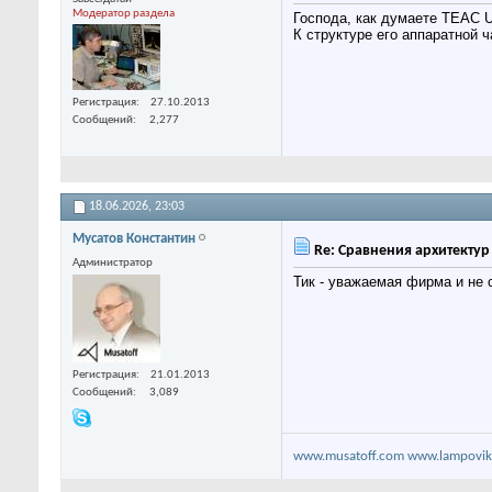
Модератор раздела
Господа, как думаете TEAC 
К структуре его аппаратной ч
Регистрация
27.10.2013
Сообщений
2,277
18.06.2026,
23:03
Мусатов Константин
Re: Сравнения архитекту
Администратор
Тик - уважаемая фирма и не 
Регистрация
21.01.2013
Сообщений
3,089
www.musatoff.com
www.lampovik