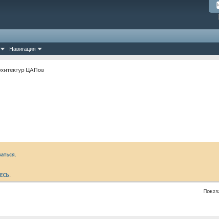
Навигация
рхитектур ЦАПов
аться.
ЕСЬ
.
Показа