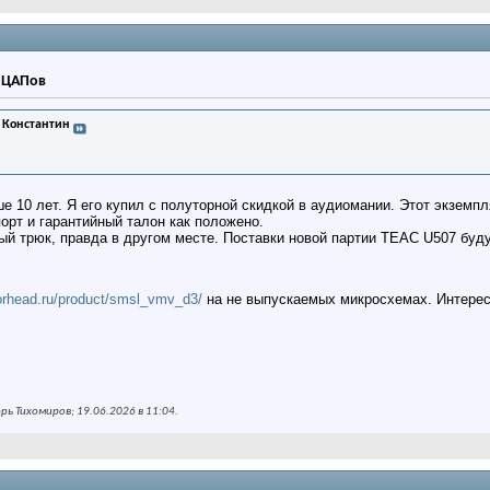
р ЦАПов
 Константин
 10 лет. Я его купил с полуторной скидкой в аудиомании. Этот экземпл
орт и гарантийный талон как положено.
й трюк, правда в другом месте. Поставки новой партии TEAC U507 будут
torhead.ru/product/smsl_vmv_d3/
на не выпускаемых микросхемах. Интересн
ь Тихомиров; 19.06.2026 в
11:04
.