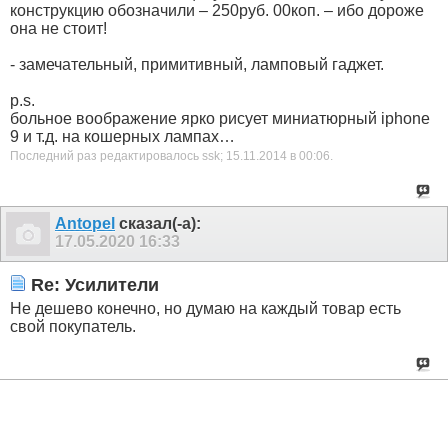
конструкцию обозначили – 250руб. 00коп. – ибо дороже
она не стоит!
- замечательный, примитивный, ламповый гаджет.
p.s.
больное воображение ярко рисует миниатюрный iphone
9 и т.д. на кошерных лампах…
Последний раз редактировалось ssk; 15.11.2014 в
00:06
.
Antopel
сказал(-а):
17.05.2020
16:33
Re: Усилители
Не дешево конечно, но думаю на каждый товар есть
свой покупатель.