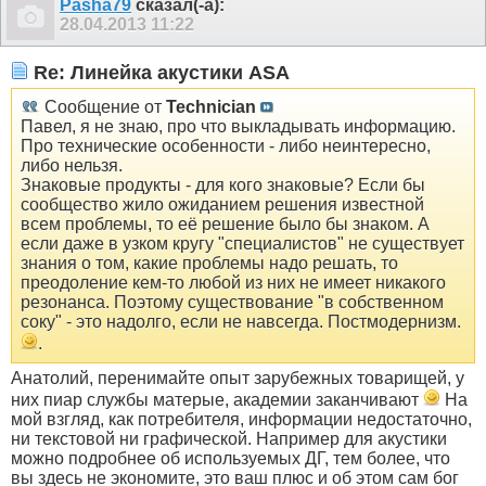
Pasha79
сказал(-а):
28.04.2013
11:22
Re: Линейка акустики ASA
Сообщение от
Technician
Павел, я не знаю, про что выкладывать информацию.
Про технические особенности - либо неинтересно,
либо нельзя.
Знаковые продукты - для кого знаковые? Если бы
сообщество жило ожиданием решения известной
всем проблемы, то её решение было бы знаком. А
если даже в узком кругу "специалистов" не существует
знания о том, какие проблемы надо решать, то
преодоление кем-то любой из них не имеет никакого
резонанса. Поэтому существование "в собственном
соку" - это надолго, если не навсегда. Постмодернизм.
.
Анатолий, перенимайте опыт зарубежных товарищей, у
них пиар службы матерые, академии заканчивают
На
мой взгляд, как потребителя, информации недостаточно,
ни текстовой ни графической. Например для акустики
можно подробнее об используемых ДГ, тем более, что
вы здесь не экономите, это ваш плюс и об этом сам бог