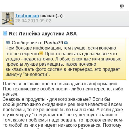
Technician
сказал(-а):
28.04.2013
09:02
Re: Линейка акустики ASA
Сообщение от
Pasha79
Чем больше информации, тем лучше, если конечно
это не секретно
Просто написать сделаем все что
угодно - недостаточно. Любые сложные или знаковые
проекты лучше размещать, также полезно
выкладывать фото систем в интерьерах, это придает
имиджу "эндовости".
Павел, я не знаю, про что выкладывать информацию.
Про технические особенности - либо неинтересно, либо
нельзя.
Знаковые продукты - для кого знаковые? Если бы
сообщество жило ожиданием решения известной всем
проблемы, то её решение было бы знаком. А если даже
в узком кругу "специалистов" не существует знания о
том, какие проблемы надо решать, то преодоление кем-
то любой из них не имеет никакого резонанса. Поэтому