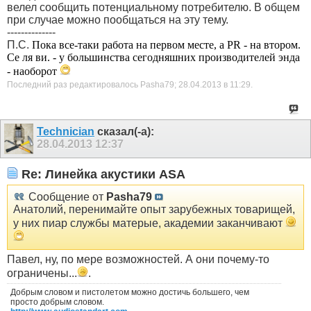
велел сообщить потенциальному потребителю. В общем
при случае можно пообщаться на эту тему.
--------------
П.С.
Пока все-таки работа на первом месте, а PR - на втором.
Се ля ви. - у большинства сегодняшних производителей энда
- наоборот
Последний раз редактировалось Pasha79; 28.04.2013 в
11:29
.
Technician
сказал(-а):
28.04.2013
12:37
Re: Линейка акустики ASA
Сообщение от
Pasha79
Анатолий, перенимайте опыт зарубежных товарищей,
у них пиар службы матерые, академии заканчивают
Павел, ну, по мере возможностей. А они почему-то
ограничены...
.
Добрым словом и пистолетом можно достичь большего, чем
просто добрым словом.