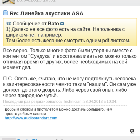
Re: Линейка акустики ASA
Сообщение от
Bato
1) Далеко не все фото есть на сайте. Напольника с
шириком-нет, например.
Тем более есть желание смотреть одним pdf листком.
Всё верно. Только многие фото были утеряны вместе с
контентом "Сундука" и восстанавливать их можно только
отнимая время от других, более необходимых на сей
момент дел.
П.С. Опять же, считаю, что не могу подтолкнуть человека
к заинтересованности чем-то таким "нашим". Он сам уже
должен до этого дозреть. Либо через свой опыт, либо
через природное чутьё.
Последний раз редактировалось Technician; 28.04.2013 в
10:34
.
Добрым словом и пистолетом можно достичь большего, чем
просто добрым словом.
http://www.audiostandart.com