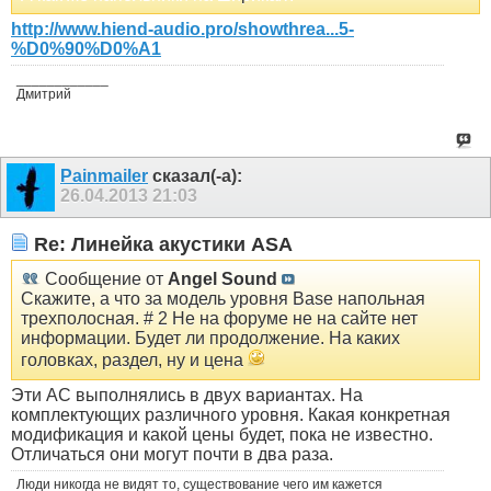
http://www.hiend-audio.pro/showthrea...5-
%D0%90%D0%A1
____________
Дмитрий
Painmailer
сказал(-а):
26.04.2013
21:03
Re: Линейка акустики ASA
Сообщение от
Angel Sound
Скажите, а что за модель уровня Bаse напольная
трехполосная. # 2 Не на форуме не на сайте нет
информации. Будет ли продолжение. На каких
головках, раздел, ну и цена
Эти АС выполнялись в двух вариантах. На
комплектующих различного уровня. Какая конкретная
модификация и какой цены будет, пока не известно.
Отличаться они могут почти в два раза.
Люди никогда не видят то, существование чего им кажется