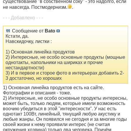
существование "в собственном соку" - это надолго, если
не навсегда. Постмодернизм.
.
- - - Добавлено - - -
Сообщение от
Bato
Кстати, да.
Навскидочку, листки :
1) Основная линейка продуктов
2) Интересные, не особо основные продукты (мощные
однотакты, напольники на шириках и прочие
нестандартности)
3) И в первое и сторое фото в интерьерах добавить 2-
3 достаточно, но хороших
1) Основная линейка продуктов есть на сайте.
Фотографии и описания - тоже.
2) Интересные, не особо основные продукты интересны,
может быть, только людям, которые имели возможность
воочию убедиться в этой "интересности". У нас есть
однотакт 100Вт, линейный, тянущий любую акустику и
любые жанры. Он появился не сегодня и за многие годы
своей жизни к нему проявили интерес (не считая
окружения хозяина) только два человека. Причём