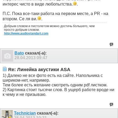
интерес чисто в виде любопытства.
.
П.С. Пока все-таки работа на первом месте, а PR - на
втором. Се ля ви.
.
Добрым словом и пистолетом можно достичь большего, чем
просто добрым словом.
http://www.audiostandart.com
Bato
сказал(-а):
28.04.2013
09:47
Re: Линейка акустики ASA
1) Далеко не все фото есть на сайте. Напольника с
шириком-нет, например.
Тем более есть желание смотреть одним pdf листком.
2) Картинка стоит тысячи слов. В ущерб работе вроде ни
к чему и не призываю.
Technician
сказал(-а):
28.04.2013
10:31