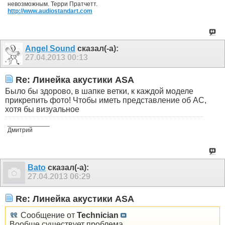
невозможным. Терри Пратчетт.
http://www.audiostandart.com
Angel Sound
сказал(-а):
27.04.2013
00:13
Re: Линейка акустики ASA
Было бы здорово, в шапке ветки, к каждой моделе
прикрепить фото! Чтобы иметь представление об АС,
хотя бы визуальное
____________
Дмитрий
Bato
сказал(-а):
27.04.2013
06:29
Re: Линейка акустики ASA
Сообщение от
Technician
Вообще существует проблема.