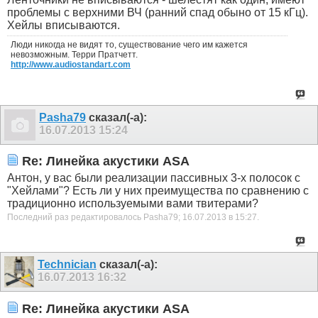
проблемы с верхними ВЧ (ранний спад обыно от 15 кГц).
Хейлы вписываются.
Люди никогда не видят то, существование чего им кажется
невозможным. Терри Пратчетт.
http://www.audiostandart.com
Pasha79
сказал(-а):
16.07.2013
15:24
Re: Линейка акустики ASA
Антон, у вас были реализации пассивных 3-х полосок с
"Хейлами"? Есть ли у них преимущества по сравнению с
традиционно используемыми вами твитерами?
Последний раз редактировалось Pasha79; 16.07.2013 в
15:27
.
Technician
сказал(-а):
16.07.2013
16:32
Re: Линейка акустики ASA