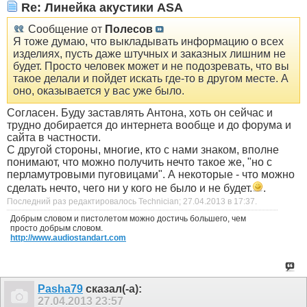
Re: Линейка акустики ASA
Сообщение от
Полесов
Я тоже думаю, что выкладывать информацию о всех
изделиях, пусть даже штучных и заказных лишним не
будет. Просто человек может и не подозревать, что вы
такое делали и пойдет искать где-то в другом месте. А
оно, оказывается у вас уже было.
Согласен. Буду заставлять Антона, хоть он сейчас и
трудно добирается до интернета вообще и до форума и
сайта в частности.
С другой стороны, многие, кто с нами знаком, вполне
понимают, что можно получить нечто такое же, "но с
перламутровыми пуговицами". А некоторые - что можно
сделать нечто, чего ни у кого не было и не будет.
.
Последний раз редактировалось Technician; 27.04.2013 в
17:37
.
Добрым словом и пистолетом можно достичь большего, чем
просто добрым словом.
http://www.audiostandart.com
Pasha79
сказал(-а):
27.04.2013
23:57