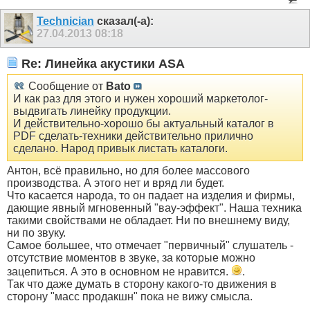
Technician
сказал(-а):
27.04.2013
08:18
Re: Линейка акустики ASA
Сообщение от
Bato
И как раз для этого и нужен хороший маркетолог-
выдвигать линейку продукции.
И действительно-хорошо бы актуальный каталог в
PDF сделать-техники действительно прилично
сделано. Народ привык листать каталоги.
Антон, всё правильно, но для более массового
производства. А этого нет и вряд ли будет.
Что касается народа, то он падает на изделия и фирмы,
дающие явный мгновенный "вау-эффект". Наша техника
такими свойствами не обладает. Ни по внешнему виду,
ни по звуку.
Самое большее, что отмечает "первичный" слушатель -
отсутствие моментов в звуке, за которые можно
зацепиться. А это в основном не нравится.
.
Так что даже думать в сторону какого-то движения в
сторону "масс продакшн" пока не вижу смысла.