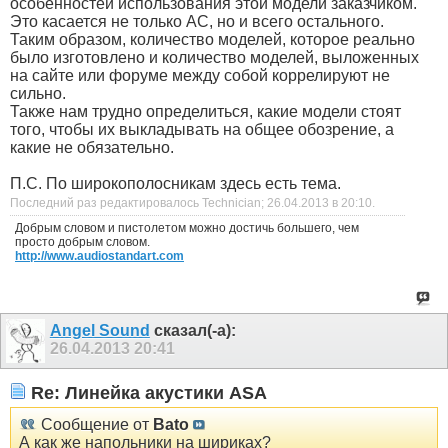
особенностей использования этой модели заказчиком.
Это касается не только АС, но и всего остального.
Таким образом, количество моделей, которое реально
было изготовлено и количество моделей, выложенных
на сайте или форуме между собой коррелируют не
сильно.
Также нам трудно определиться, какие модели стоят
того, чтобы их выкладывать на общее обозрение, а
какие не обязательно.
П.С. По широкополосникам здесь есть тема.
Последний раз редактировалось Technician; 26.04.2013 в
20:10
.
Добрым словом и пистолетом можно достичь большего, чем
просто добрым словом.
http://www.audiostandart.com
Angel Sound
сказал(-а):
26.04.2013
20:41
Re: Линейка акустики ASA
Сообщение от
Bato
А как же напольники на шириках?