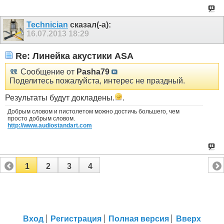
Technician
сказал(-а):
16.07.2013
18:29
Re: Линейка акустики ASA
Сообщение от
Pasha79
Поделитесь пожалуйста, интерес не праздный.
Результаты будут докладены.
.
Добрым словом и пистолетом можно достичь большего, чем
просто добрым словом.
http://www.audiostandart.com
1
2
3
4
Вход
Регистрация
Полная версия
Вверх