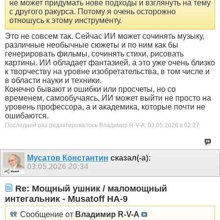
не может придумать нове подходы и взглянуть на тему
с другого ракурса. Потому я очень осторожно
отношусь к этому инструменту.
Это не совсем так. Сейчас ИИ может сочинять музыку,
различные необычные сюжеты и по ним как бы
генерировать фильмы, сочинять стихи, рисовать
картины. ИИ обладает фантазией, а это уже очень близко
к творчеству на уровне изобретательства, в том числе и
в области науки и техники.
Конечно бывают и ошибки или просчеты, но со
временем, самообучаясь, ИИ может выйти не просто на
уровень профессора, а и академика, которые почти не
ошибаются.
Последний раз редактировалось Владимир R-V-A; 03.05.2026 в
02:27
.
Мусатов Константин
сказал(-а):
03.05.2026
20:34
Re: Мощный ушник / маломощный
интегальник - Musatoff HA-9
Сообщение от
Владимир R-V-A