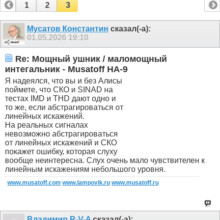
1
2
3
Мусатов Константин
сказал(-а):
01.05.2026
19:10
Re: Мощный ушник / маломощный
интегальник - Musatoff HA-9
Я надеялся, что вы и без Алисы
поймете, что СКО и SINAD на
тестах IMD и THD дают одно и
то же, если абстрагироваться от
линейных искажений.
На реальных сигналах
невозможно абстрагироваться
от линейных искажений и СКО
покажет ошибку, которая слуху
вообще неинтересна. Слух очень мало чувствителен к
линейным искажениям небольшого уровня.
www.musatoff.com
www.lampovik.ru
www.musatoff.ru
Владимир R-V-A
сказал(-а):