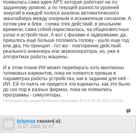
появилась сама идея АРУ, которая работает не по
заданному уровню, а по текущей разности уровней
энергий в каждой полосе анализа автоматического
эквалайзера между опорным и искаженным сигналом. А
потом уже и блок - схема этих действий, в реальном
времени, сама собой нарисовалась, на общеизвестных
узлах и устройствах. А вот с фазами и задержками, да,
пришлось ещё больше поломать голову - ушло еще год
или два. Но принцип - тот же - повторение действий
реального инженера или звукооператора, но, уже в
алгоритмах работы машины.
И в этом плане ИИ может перебирать хоть миллионы
тупиковых вариантов, пока не появится провыв в
параметрах работы устройства, как в задании для неё -
ИИ. Ей то паять не придется эти варианты, как это было
до сих пор в разных фирмах, пока не появились
программы - симуляторы.
Последний раз редактировалось Владимир R-V-A; 05.05.2026 в
01:56
.
briginas
сказал(-а):
11.07.2026
11:57