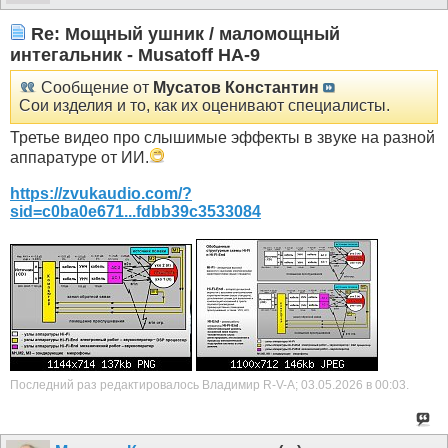
Re: Мощный ушник / маломощный
интегальник - Musatoff HA-9
Сообщение от
Мусатов Константин
Сои изделия и то, как их оценивают специалисты.
Третье видео про слышимые эффекты в звуке на разной
аппаратуре от ИИ.
https://zvukaudio.com/?
sid=c0ba0e671...fdbb39c3533084
Последний раз редактировалось Владимир R-V-A; 03.05.2026 в
00:03
.