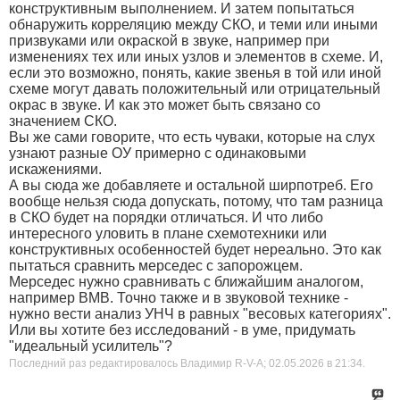
конструктивным выполнением. И затем попытаться
обнаружить корреляцию между СКО, и теми или иными
призвуками или окраской в звуке, например при
изменениях тех или иных узлов и элементов в схеме. И,
если это возможно, понять, какие звенья в той или иной
схеме могут давать положительный или отрицательный
окрас в звуке. И как это может быть связано со
значением СКО.
Вы же сами говорите, что есть чуваки, которые на слух
узнают разные ОУ примерно с одинаковыми
искажениями.
А вы сюда же добавляете и остальной ширпотреб. Его
вообще нельзя сюда допускать, потому, что там разница
в СКО будет на порядки отличаться. И что либо
интересного уловить в плане схемотехники или
конструктивных особенностей будет нереально. Это как
пытаться сравнить мерседес с запорожцем.
Мерседес нужно сравнивать с ближайшим аналогом,
например ВМВ. Точно также и в звуковой технике -
нужно вести анализ УНЧ в равных "весовых категориях".
Или вы хотите без исследований - в уме, придумать
"идеальный усилитель"?
Последний раз редактировалось Владимир R-V-A; 02.05.2026 в
21:34
.