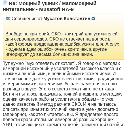
Re: Мощный ушник / маломощный
интегальник - Musatoff HA-9
Сообщение от
Мусатов Константин
Вообще не критерий. СКО - критерий для усилителей
для сервоприводов. СКО не отвечает на вопрос в
какой форме представлена ошибка усилителя. А слух
к одним видам ошибок очень критичен, а другие
игнорирует до весьма больших значений.
Тут нужно "мух отделять от котлет". Я говорю о методах
измерений искажений у усилителей высокого класса и с
низкими линейными, и нелинейными искажениями. И
тем не менее даже у усилителей с низкими, традиционно
измеряемыми искажениями, бывает заметная на слух
разница в звуке. Этого секрета пока никто не отгадал.
Вот я и пытаюсь придумать, точней внедрить в методику
оценки качества работы усилителя в общем - то уже
давно известный метод расчета СКО. И я не пытаюсь
описать причины этих отличий как-то в уме - доопытно
(априорно), как это пытаетесь вы. Я предлагаю просто
повести сравнительные измерения разных хороших
УНЧ, отличающихся схемотехникой, элементной базой и