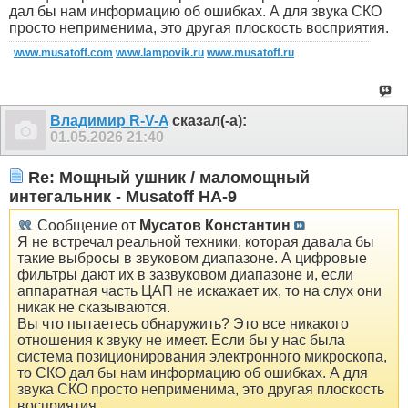
дал бы нам информацию об ошибках. А для звука СКО
просто неприменима, это другая плоскость восприятия.
www.musatoff.com
www.lampovik.ru
www.musatoff.ru
Владимир R-V-A
сказал(-а):
01.05.2026
21:40
Re: Мощный ушник / маломощный
интегальник - Musatoff HA-9
Сообщение от
Мусатов Константин
Я не встречал реальной техники, которая давала бы
такие выбросы в звуковом диапазоне. А цифровые
фильтры дают их в зазвуковом диапазоне и, если
аппаратная часть ЦАП не искажает их, то на слух они
никак не сказываются.
Вы что пытаетесь обнаружить? Это все никакого
отношения к звуку не имеет. Если бы у нас была
система позиционирования электронного микроскопа,
то СКО дал бы нам информацию об ошибках. А для
звука СКО просто неприменима, это другая плоскость
восприятия.