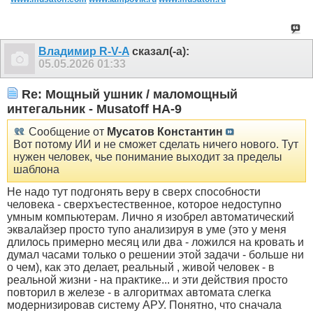
Владимир R-V-A
сказал(-а):
05.05.2026
01:33
Re: Мощный ушник / маломощный
интегальник - Musatoff HA-9
Сообщение от
Мусатов Константин
Вот потому ИИ и не сможет сделать ничего нового. Тут
нужен человек, чье понимание выходит за пределы
шаблона
Не надо тут подгонять веру в сверх способности
человека - сверхъестественное, которое недоступно
умным компьютерам. Лично я изобрел автоматический
эквалайзер просто тупо анализируя в уме (это у меня
длилось примерно месяц или два - ложился на кровать и
думал часами только о решении этой задачи - больше ни
о чем), как это делает, реальный , живой человек - в
реальной жизни - на практике... и эти действия просто
повторил в железе - в алгоритмах автомата слегка
модернизировав систему АРУ. Понятно, что сначала