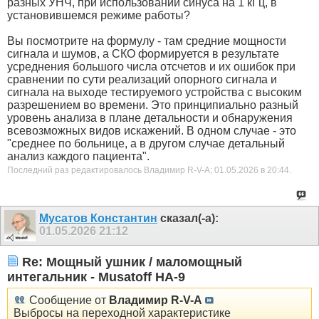
разных УНЧ, при использовании синуса на 1 кГц, в
установившемся режиме работы?
Вы посмотрите на формулу - там средние мощности
сигнала и шумов, а СКО формируется в результате
усреднения большого числа отсчетов и их ошибок при
сравнении по сути реализаций опорного сигнала и
сигнала на выходе тестируемого устройства с высоким
разрешением во времени. Это принципиально разный
уровень анализа в плане детальности и обнаружения
всевозможных видов искажений. В одном случае - это
"среднее по больнице, а в другом случае детальный
анализ каждого пациента".
Последний раз редактировалось Владимир R-V-A; 01.05.2026 в
20:44
.
Мусатов Константин
сказал(-а):
01.05.2026
21:12
Re: Мощный ушник / маломощный
интегальник - Musatoff HA-9
Сообщение от
Владимир R-V-A
Выбросы на переходной характеристике