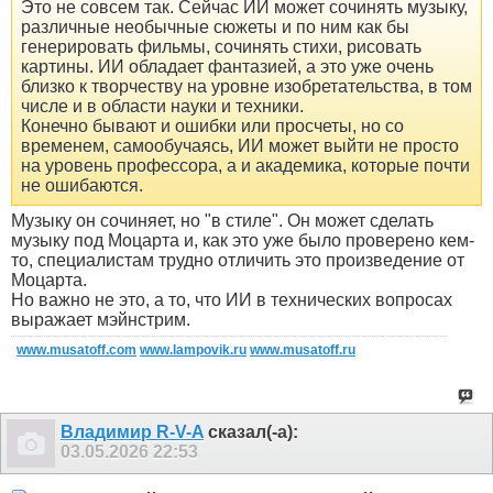
Это не совсем так. Сейчас ИИ может сочинять музыку,
различные необычные сюжеты и по ним как бы
генерировать фильмы, сочинять стихи, рисовать
картины. ИИ обладает фантазией, а это уже очень
близко к творчеству на уровне изобретательства, в том
числе и в области науки и техники.
Конечно бывают и ошибки или просчеты, но со
временем, самообучаясь, ИИ может выйти не просто
на уровень профессора, а и академика, которые почти
не ошибаются.
Музыку он сочиняет, но "в стиле". Он может сделать
музыку под Моцарта и, как это уже было проверено кем-
то, специалистам трудно отличить это произведение от
Моцарта.
Но важно не это, а то, что ИИ в технических вопросах
выражает мэйнстрим.
www.musatoff.com
www.lampovik.ru
www.musatoff.ru
Владимир R-V-A
сказал(-а):
03.05.2026
22:53