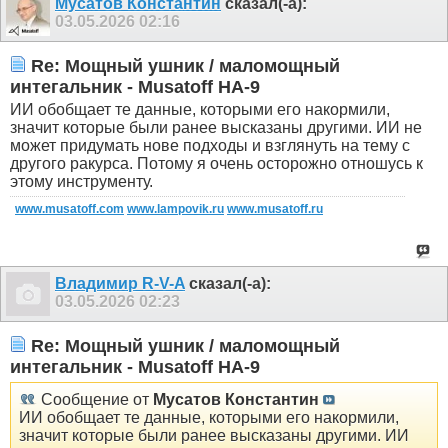
Мусатов Константин
сказал(-а):
03.05.2026
02:16
Re: Мощный ушник / маломощный
интегальник - Musatoff HA-9
ИИ обобщает те данные, которыми его накормили,
значит которые были ранее высказаны другими. ИИ не
может придумать нове подходы и взглянуть на тему с
другого ракурса. Потому я очень осторожно отношусь к
этому инструменту.
www.musatoff.com
www.lampovik.ru
www.musatoff.ru
Владимир R-V-A
сказал(-а):
03.05.2026
02:23
Re: Мощный ушник / маломощный
интегальник - Musatoff HA-9
Сообщение от
Мусатов Константин
ИИ обобщает те данные, которыми его накормили,
значит которые были ранее высказаны другими. ИИ