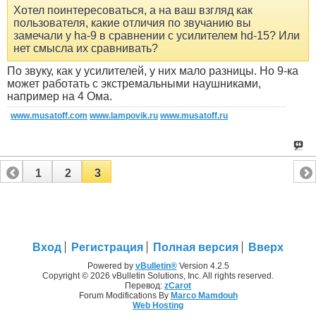
Хотел поинтересоваться, а на ваш взгляд как
пользователя, какие отличия по звучанию вы
замечали у ha-9 в сравнении с усилителем hd-15? Или
нет смысла их сравнивать?
По звуку, как у усилителей, у них мало разницы. Но 9-ка
может работать с экстремальными наушниками,
например на 4 Ома.
www.musatoff.com
www.lampovik.ru
www.musatoff.ru
1
2
3
Вход
Регистрация
Полная версия
Вверх
Powered by
vBulletin®
Version 4.2.5
Copyright © 2026 vBulletin Solutions, Inc. All rights reserved.
Перевод:
zCarot
Forum Modifications By
Marco Mamdouh
Web Hosting