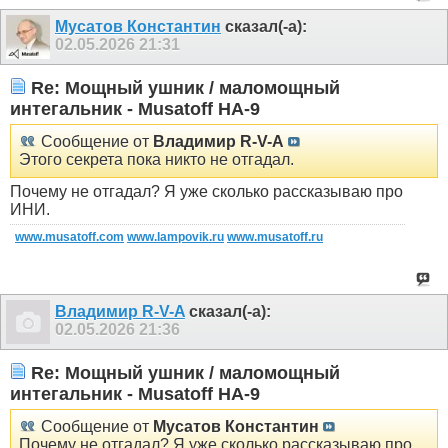
Мусатов Константин
сказал(-а):
02.05.2026
21:31
Re: Мощный ушник / маломощный
интегальник - Musatoff HA-9
Сообщение от
Владимир R-V-A
Этого секрета пока никто не отгадал.
Почему не отгадал? Я уже сколько рассказываю про
ИНИ.
www.musatoff.com
www.lampovik.ru
www.musatoff.ru
Владимир R-V-A
сказал(-а):
02.05.2026
21:36
Re: Мощный ушник / маломощный
интегальник - Musatoff HA-9
Сообщение от
Мусатов Константин
Почему не отгадал? Я уже сколько рассказываю про