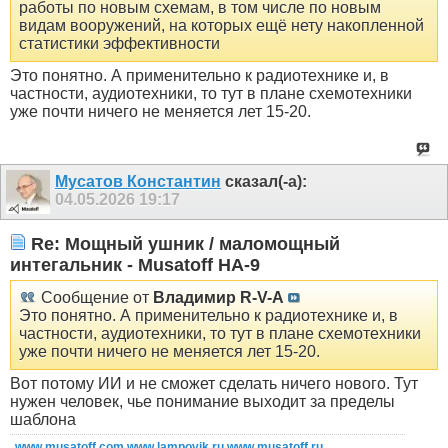
работы по новым схемам, в том числе по новым
видам вооружений, на которых ещё нету накопленной
статистики эффективности
Это понятно. А применительно к радиотехнике и, в
частности, аудиотехники, то тут в плане схемотехники
уже почти ничего не меняется лет 15-20.
Мусатов Константин
сказал(-а):
04.05.2026
19:17
Re: Мощный ушник / маломощный
интегальник - Musatoff HA-9
Сообщение от
Владимир R-V-A
Это понятно. А применительно к радиотехнике и, в
частности, аудиотехники, то тут в плане схемотехники
уже почти ничего не меняется лет 15-20.
Вот потому ИИ и не сможет сделать ничего нового. Тут
нужен человек, чье понимание выходит за пределы
шаблона
www.musatoff.com
www.lampovik.ru
www.musatoff.ru