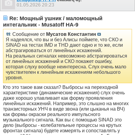
01.05.2026
20:23
Re: Мощный ушник / маломощный
интегальник - Musatoff HA-9
Сообщение от
Мусатов Константин
Я надеялся, что вы и без Алисы поймете, что СКО и
SINAD на тестах IMD и THD дают одно и то же, если
абстрагироваться от линейных искажений.
На реальных сигналах невозможно абстрагироваться
от линейных искажений и СКО покажет ошибку,
которая слуху вообще неинтересна. Слух очень мало
чувствителен к линейным искажениям небольшого
уровня.
Кто это такое вам сказал? Выбросы на переходной
характеристике (динамические искажения) слух очень
даже хорошо улавливает как форму проявления
линейных искажений. Например, это слышно на многих
транзисторных УНЧ в виде звона (или цыканья на ВЧ)
как формы окраски реального импульсного
музыкального сигнала. Как вы с помощью SINAD это
дело (выбросы - колебательные процессы на крутых
фронтах сигнала) будете измерять и сопоставлять у