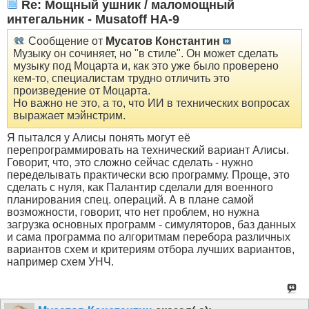
Re: Мощный ушник / маломощный
интегальник - Musatoff HA-9
Сообщение от
Мусатов Константин
Музыку он сочиняет, но "в стиле". Он может сделать
музыку под Моцарта и, как это уже было проверено
кем-то, специалистам трудно отличить это
произведение от Моцарта.
Но важно не это, а то, что ИИ в технических вопросах
выражает мэйнстрим.
Я пытался у Алисы понять могут её
перепрограммировать на технический вариант Алисы.
Говорит, что, это сложно сейчас сделать - нужно
переделывать практически всю программу. Проще, это
сделать с нуля, как Палантир сделали для военного
планирования спец. операций. А в плане самой
возможности, говорит, что нет проблем, но нужна
загрузка основных программ - симуляторов, баз данных
и сама программа по алгоритмам перебора различных
вариантов схем и критериям отбора лучших вариантов,
например схем УНЧ.