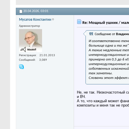
20.04.2026,
03:01
Мусатов Константин
Re: Мощный ушник / мало
Администратор
Сообщение от
Владими
И соответственно темпе
больнице одна и та же",
А такие медленные теп
интермодуляционные иск
Регистрация
21.01.2013
примерно от 0,5 до 6 к
Сообщений
3,089
интермодуляционные ис
собственных искажений 
так заметны.
Словами этот эффект т
Не, не так. Низкочастотный 
и ВЧ.
А то, что каждый может фана
композиты и меня так не про