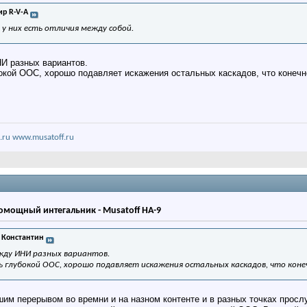
р R-V-A
и у них есть отличия между собой.
НИ разных вариантов.
бокой ООС, хорошо подавляет искажения остальных каскадов, что конеч
.ru
www.musatoff.ru
мощный интегальник - Musatoff HA-9
 Константин
жду ИНИ разных вариантов.
ь глубокой ООС, хорошо подавляет искажения остальных каскадов, что кон
м перерывом во времни и на назном контенте и в разных точках прослуши