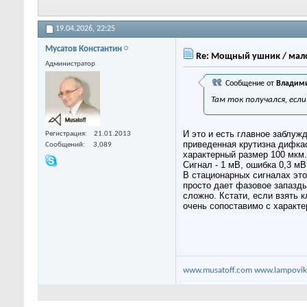
19.04.2026,
22:25
Мусатов Константин
Re: Мощный ушник / мало
Администратор
Сообщение от
Владими
Там ток получался, есл
И это и есть главное заблуж
Регистрация
21.01.2013
приведенная крутизна дифкас
Сообщений
3,089
характерный размер 100 мкм.
Сигнал - 1 мВ, ошибка 0,3 мВ
В стационарных сигналах это
просто дает фазовое запазды
сложно. Кстати, если взять 
очень сопоставимо с характ
www.musatoff.com
www.lampovik