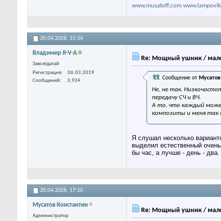
www.musatoff.com
www.lampovik
20.04.2026,
15:34
Владимир R-V-A
Re: Мощный ушник / мало
Завсегдатай
Регистрация
06.03.2019
Сообщение от
Мусатов
Сообщений
3,934
Не, не так. Низкочасто
передачу СЧ и ВЧ.
А то, что каждый может
композиты и меня так 
Я слушал несколько варианто
выделил естественный очень 
бы час, а лучше - день - дв
20.04.2026,
17:10
Мусатов Константин
Re: Мощный ушник / мало
Администратор