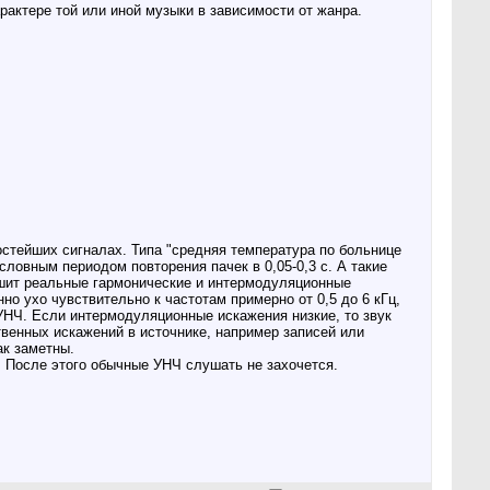
арактере той или иной музыки в зависимости от жанра.
ростейших сигналах. Типа "средняя температура по больнице
словным периодом повторения пачек в 0,05-0,3 с. А такие
шит реальные гармонические и интермодуляционные
нно ухо чувствительно к частотам примерно от 0,5 до 6 кГц,
 УНЧ. Если интермодуляционные искажения низкие, то звук
венных искажений в источнике, например записей или
ак заметны.
. После этого обычные УНЧ слушать не захочется.