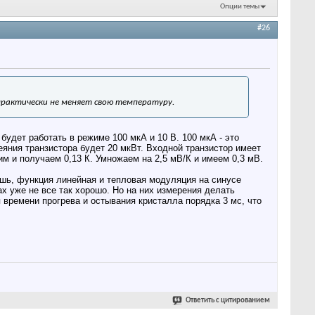
Опции темы
#26
д практически не меняет свою температуру.
будет работать в режиме 100 мкА и 10 В. 100 мкА - это
еяния транзистора будет 20 мкВт. Входной транзистор имеет
 и получаем 0,13 К. Умножаем на 2,5 мВ/К и имеем 0,3 мВ.
тишь, функция линейная и тепловая модуляция на синусе
х уже не все так хорошо. Но на них измерения делать
я времени прогрева и остывания кристалла порядка 3 мс, что
Ответить с цитированием