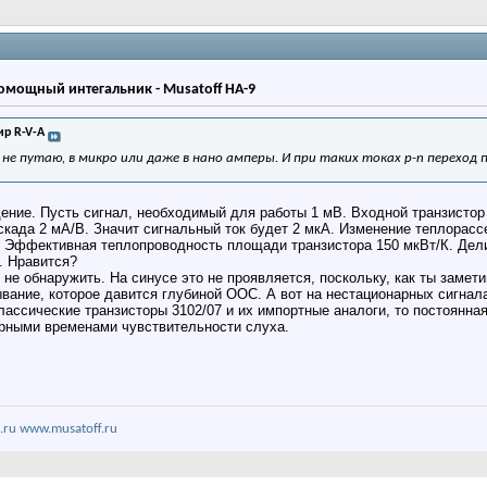
мощный интегальник - Musatoff HA-9
р R-V-A
и не путаю, в микро или даже в нано амперы. И при таких токах p-n перехо
дение. Пусть сигнал, необходимый для работы 1 мВ. Входной транзистор 
када 2 мА/В. Значит сигнальный ток будет 2 мкА. Изменение теплорасс
 Эффективная теплопроводность площади транзистора 150 мкВт/К. Делим
. Нравится?
 не обнаружить. На синусе это не проявляется, поскольку, как ты заме
вание, которое давится глубиной ООС. А вот на нестационарных сигнала
классические транзисторы 3102/07 и их импортные аналоги, то постоянна
ерными временами чувствительности слуха.
.ru
www.musatoff.ru