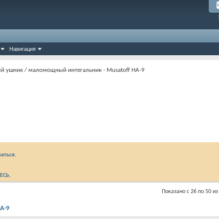
Навигация
 ушник / маломощный интегальник - Musatoff HA-9
аться.
ЕСЬ
.
Показано с 26 по 50 из
A-9