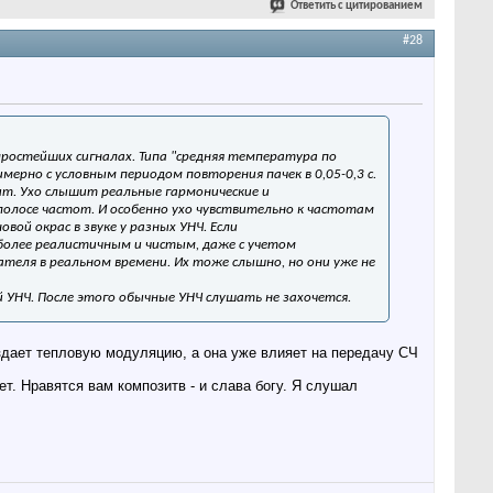
Ответить с цитированием
#28
простейших сигналах. Типа "средняя температура по
имерно с условным периодом повторения пачек в 0,05-0,3 с.
т. Ухо слышит реальные гармонические и
 полосе частот. И особенно ухо чувствительно к частотам
вой окрас в звуке у разных УНЧ. Если
более реалистичным и чистым, даже с учетом
ателя в реальном времени. Их тоже слышно, но они уже не
УНЧ. После этого обычные УНЧ слушать не захочется.
оздает тепловую модуляцию, а она уже влияет на передачу СЧ
т. Нравятся вам композитв - и слава богу. Я слушал