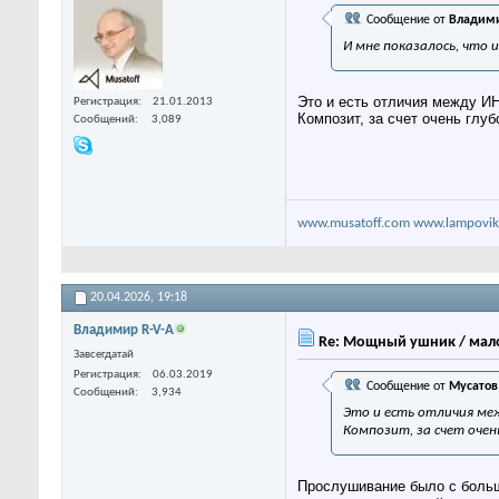
Сообщение от
Владими
И мне показалось, что 
Это и есть отличия между И
Регистрация
21.01.2013
Композит, за счет очень глу
Сообщений
3,089
www.musatoff.com
www.lampovik
20.04.2026,
19:18
Владимир R-V-A
Re: Мощный ушник / мало
Завсегдатай
Регистрация
06.03.2019
Сообщение от
Мусатов
Сообщений
3,934
Это и есть отличия ме
Композит, за счет очен
Прослушивание было с больши