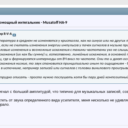
мощный интегальник - Musatoff HA-9
р R-V-A
ратура в среднем не изменяется у кристалла, как на синусе или на других 
 если не считать изменения энергии импульсов у пачек сигналов в музыке пр
ловые изменения и возможные искажения с такими частотами ухо не слыши
ажения (их как бы сумму) и, естественно, линейные искажения, в основной
Гц, где и формируются интермоды от ВЧ вниз по частоте. Они то и дают осно
кажения низкие, то звук становится принципиально иным по ощущениям - 
в источнике, например записей или сигналов с головки винилового проигрыв
рудно описать - просто нужно послушать хотя бы пару дней композитный 
сигнал с большой амплитудой, что типично для музыкальных записей, с
теть от звука определенного вида усилителя, меня нисколько не удивляе
брало.