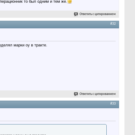
перационник то был одним и тем же.
Ответить с цитированием
#32
еделял марки оу в тракте.
Ответить с цитированием
#33