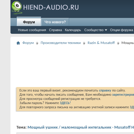
Форум
Что нового?
Новые сообщения
Справка
Календарь
Сообщество
Опции форума
Форум
Производители техники
Razin & Musatoff
Мощный
Если это ваш первый визит, рекомендуем почитать
справку
по сайту.
Для того, чтобы начать писать сообщения, Вам необходимо
зарегистриров
Для просмотра сообщений регистрация не требуется.
Забыли пароль? Нажмите
ЗДЕСЬ!
Для повторного запроса письма на активацию учетной записи нажмите
ЗД
Тема:
Мощный ушник / маломощный интегальник - Musatoff H