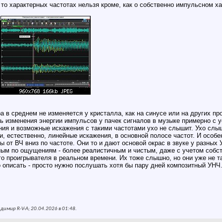
 - то характерных частотах нельзя кроме, как о собственно импульсном х
а в среднем не изменяется у кристалла, как на синусе или на других п
ать изменения энергии импульсов у пачек сигналов в музыке примерно с у
ия и возможные искажения с такими частотами ухо не слышит. Ухо слы
и, естественно, линейные искажения, в основной полосе частот. И особе
 от ВЧ вниз по частоте. Они то и дают основой окрас в звуке у разных
ным по ощущениям - более реалистичным и чистым, даже с учетом собст
го проигрывателя в реальном времени. Их тоже слышно, но они уже не т
описать - просто нужно послушать хотя бы пару дней композитный УНЧ
имир R-V-A; 20.04.2026 в
01:48
.