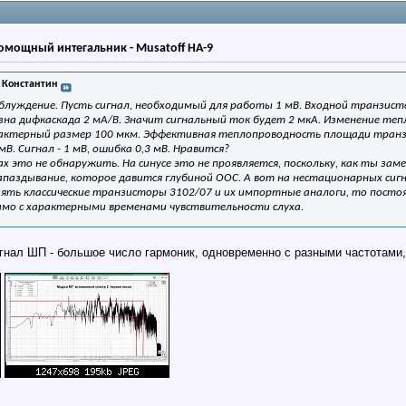
мощный интегальник - Musatoff HA-9
 Константин
аблуждение. Пусть сигнал, необходимый для работы 1 мВ. Входной транзисто
зна дифкаскада 2 мА/В. Значит сигнальный ток будет 2 мкА. Изменение те
ктерный размер 100 мкм. Эффективная теплопроводность площади транзи
 мВ. Сигнал - 1 мВ, ошибка 0,3 мВ. Нравится?
х это не обнаружить. На синусе это не проявляется, поскольку, как ты зам
паздывание, которое давится глубиной ООС. А вот на нестационарных сигна
зять классические транзисторы 3102/07 и их импортные аналоги, то посто
вимо с характерными временами чувствительности слуха.
игнал ШП - большое число гармоник, одновременно с разными частотами,