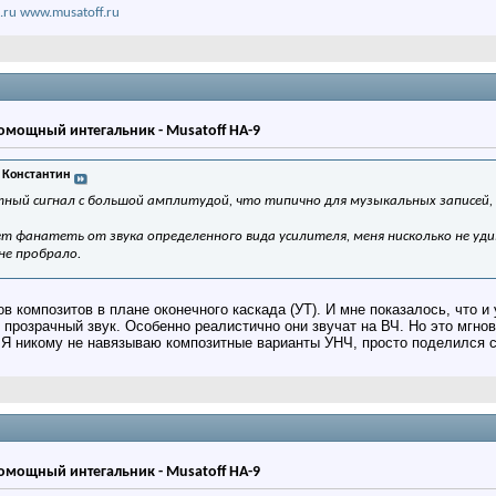
.ru
www.musatoff.ru
мощный интегальник - Musatoff HA-9
 Константин
тный сигнал с большой амплитудой, что типично для музыкальных записей,
 фанатеть от звука определенного вида усилителя, меня нисколько не удив
не пробрало.
в композитов в плане оконечного каскада (УТ). И мне показалось, что и
прозрачный звук. Особенно реалистично они звучат на ВЧ. Но это мгно
а. Я никому не навязываю композитные варианты УНЧ, просто поделился 
мощный интегальник - Musatoff HA-9