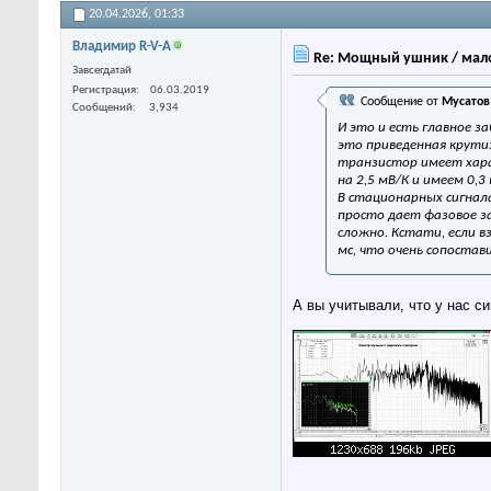
20.04.2026,
01:33
Владимир R-V-A
Re: Мощный ушник / мало
Завсегдатай
Регистрация
06.03.2019
Сообщение от
Мусатов
Сообщений
3,934
И это и есть главное з
это приведенная крути
транзистор имеет хара
на 2,5 мВ/К и имеем 0,3
В стационарных сигнала
просто дает фазовое за
сложно. Кстати, если в
мс, что очень сопоста
А вы учитывали, что у нас с