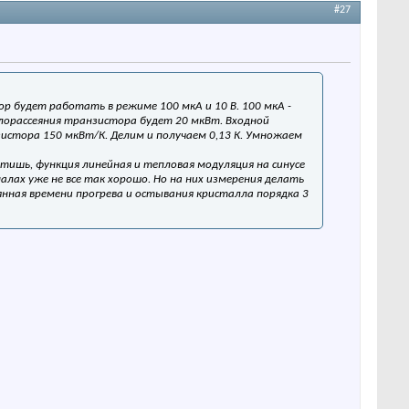
#27
р будет работать в режиме 100 мкА и 10 В. 100 мкА -
плорассеяния транзистора будет 20 мкВт. Входной
стора 150 мкВт/К. Делим и получаем 0,13 К. Умножаем
етишь, функция линейная и тепловая модуляция на синусе
лах уже не все так хорошо. Но на них измерения делать
янная времени прогрева и остывания кристалла порядка 3