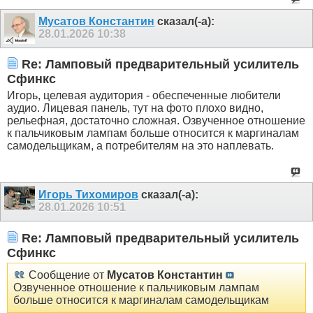
Мусатов Константин
сказал(-а):
28.01.2026
10:38
Re: Ламповый предварительный усилитель
Сфинкс
Игорь, целевая аудитория - обеспеченные любители
аудио. Лицевая панель, тут на фото плохо видно,
рельефная, достаточно сложная. Озвученное отношение
к пальчиковым лампам больше относится к маргиналам
самодельщикам, а потребителям на это наплевать.
Игорь Тихомиров
сказал(-а):
28.01.2026
10:51
Re: Ламповый предварительный усилитель
Сфинкс
Сообщение от
Мусатов Константин
Озвученное отношение к пальчиковым лампам
больше относится к маргиналам самодельщикам