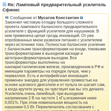
Re: Ламповый предварительный усилитель
Сфинкс
Сообщение от
Мусатов Константин
Закончил чистовую отладку большого сложного
проекта лампового балансного предварительного
усилителя с функцией усилителя для наушников. В
нем применена целая гроздь инноваций. От уже
опробованных мною развязок питания с усилителем
через источники тока. Полностью балансное усиление
с балансными трансформаторами на входе, токовыми
трансформаторами в выходном каскаде и
автотрансформаторным выходом. Все
трансформаторы выполнены на
нанокристаллическом железе, произведенном в РФ и
имеющим параметры на порядок лучше, чем у
пермаллоя. Есть и интерфейсная инновация -
применен энкодер для управления громкостью на
основе шагового двигателя и от пульта он шагает сам,
а когда крутите ручку, он чувствует как вы это делаете.
Усилитель очень линейный, при выходном
напряжении 2 В на частоте 1 кГц искажения ниже
0,001%. При этом номинальная мощность на
наушники 0,5 Вт. Переключатель согласования с