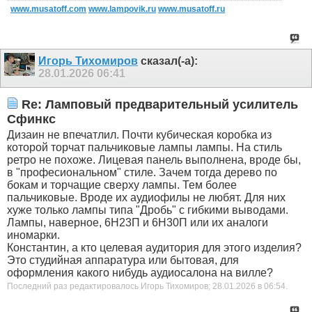
www.musatoff.com
www.lampovik.ru
www.musatoff.ru
Игорь Тихомиров
сказал(-а):
28.01.2026
06:41
Re: Ламповый предварительный усилитель
Сфинкс
Дизаин не впечатлил. Почти кубическая коробка из
которой торчат пальчиковые лампы лампы. На стиль
ретро не похоже. Лицевая панель выполнена, вроде бы,
в "професиональном" стиле. Зачем тогда дерево по
бокам и торчащие сверху лампы. Тем более
пальчиковые. Вроде их аудиофилы не любят. Для них
хуже только лампы типа "Дробь" с гибкими выводами.
Лампы, наверное, 6Н23П и 6Н30П или их аналоги
иномарки.
Константин, а кто целевая аудитория для этого изделия?
Это студийная аппаратура или бытовая, для
оформления какого нибудь аудиосалона на вилле?
Последний раз редактировалось Игорь Тихомиров; 28.01.2026 в
06:54
.