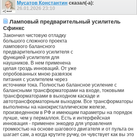
Мусатов Константин
сказал(-а):
26.01.2026
23:10
Ламповый предварительный усилитель
Сфинкс
Закончил чистовую отладку
большого сложного проекта
лампового балансного
предварительного усилителя с
функцией усилителя для
наушников. В нем применена
целая гроздь инноваций. От уже
опробованных мною развязок
питания с усилителем через
источники тока. Полностью балансное усиление с
балансными трансформаторами на входе, токовыми
трансформаторами в выходном каскаде и
автотрансформаторным выходом. Все трансформаторы
выполнены на нанокристаллическом железе,
произведенном в РФ и имеющим параметры на порядок
лучше, чем у пермаллоя. Есть и интерфейсная
инновация - применен энкодер для управления
громкостью на основе шагового двигателя и от пульта он
шагает сам, а когда крутите ручку, он чувствует как вы это