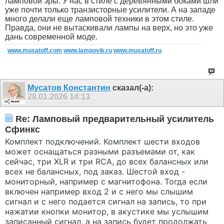
ламповой эры. У нас в стиле с деревянными боками шли
уже почти только транзисторные усилители. А на западе
много делали еще ламповой техники в этом стиле.
Правда, они не вытаскивали лампы на верх, но это уже
дань современной моде.
www.musatoff.com
www.lampovik.ru
www.musatoff.ru
Мусатов Константин
сказал(-а):
28.01.2026
14:13
Re: Ламповый предварительный усилитель
Сфинкс
К
омплект подклю
чений. Комплект шести входов
может оснаща
ться разными разъемами от, как
сейчас, три XLR и три RCA, до всех балансных или
всех не балансных, под заказ. Шестой вход -
мониторный, например с магнитофона. Тогда если
включен например
вход 2 и с него мы слышим
сигнал и с него подается сигнал на запись, то при
нажатии кнопки монитор, в акустике мы услышим
записанный сигнал, а на запись будет продолжать