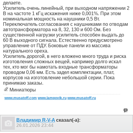
делаете.
Усилитель очень линейный, при выходном напряжении 2
В на частоте 1 кГц искажения ниже 0,001%. При этом
номинальная мощность на наушники 0,5 Вт.
Переключатель согласования с наушниками по отводам
автотрансформатора на 8, 32, 130 и 600 Ом. Без
существенной нагрузки усилитель способен выдать до
60 В выходного сигнала. Естественно предусмотрено
управление от ПДУ. Боковые панели из массива
натурального ореха.
Усилитель дорогой, в него вложено много труда и риска
изготовления сложных вещей, например долго искал
тех, кто мог бы намотать входные трансформаторы
проводом 0,06 мм. Есть задел комплектации, плат,
корпусов на изготовление небольшой серии. Пока
принимаю заказы.
Миниатюры
www.musatoff.com
www.lampovik.ru
www.musatoff.ru
Владимир R-V-A
сказал(-а):
26.01.2026
23:44