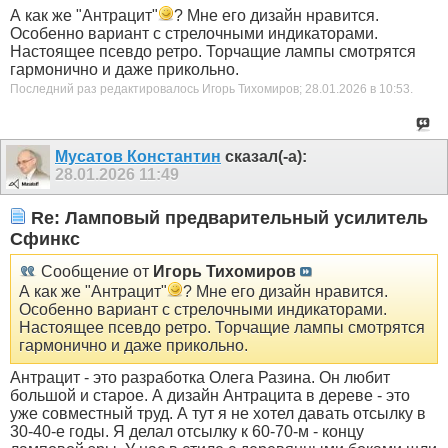
А как же "Антрацит"
? Мне его дизайн нравится.
Особенно вариант с стрелочными индикаторами.
Настоящее псевдо ретро. Торчащие лампы смотрятся
гармонично и даже прикольно.
Последний раз редактировалось Игорь Тихомиров; 28.01.2026 в
10:53
.
Мусатов Константин
сказал(-а):
28.01.2026
11:49
Re: Ламповый предварительный усилитель
Сфинкс
Сообщение от
Игорь Тихомиров
А как же "Антрацит"
? Мне его дизайн нравится.
Особенно вариант с стрелочными индикаторами.
Настоящее псевдо ретро. Торчащие лампы смотрятся
гармонично и даже прикольно.
Антрацит - это разработка Олега Разина. Он любит
большой и старое. А дизайн Антрацита в дереве - это
уже совместный труд. А тут я не хотел давать отсылку в
30-40-е годы. Я делал отсылку к 60-70-м - концу