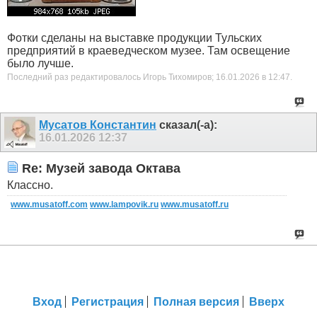
Фотки сделаны на выставке продукции Тульских
предприятий в краеведческом музее. Там освещение
было лучше.
Последний раз редактировалось Игорь Тихомиров; 16.01.2026 в
12:47
.
Мусатов Константин
сказал(-а):
16.01.2026
12:37
Re: Музей завода Октава
Классно.
www.musatoff.com
www.lampovik.ru
www.musatoff.ru
Вход
Регистрация
Полная версия
Вверх