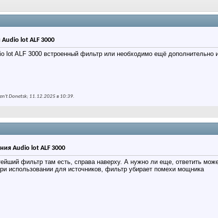
udio lot ALF 3000
io lot ALF 3000 встроенный фильтр или необходимо ещё дополнительно 
n't Donetsk; 11.12.2025 в
10:39
.
ия Audio lot ALF 3000
тейший фильтр там есть, справа наверху. А нужно ли еще, ответить може
при использовании для источников, фильтр убирает помехи мощника