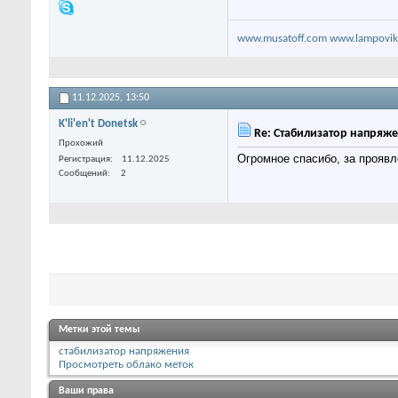
www.musatoff.com
www.lampovik
11.12.2025,
13:50
K'li'en't Donetsk
Re: Стабилизатор напряжен
Прохожий
Огромное спасибо, за прояв
Регистрация
11.12.2025
Сообщений
2
Метки этой темы
стабилизатор напряжения
Просмотреть облако меток
Ваши права