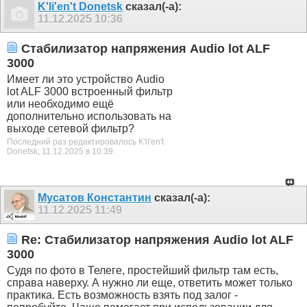
K'li'en't Donetsk
сказал(-а):
11.12.2025
10:36
Стабилизатор напряжения Audio lot ALF
3000
Имеет ли это устройство Audio
lot ALF 3000 встроенный фильтр
или необходимо ещё
дополнительно использовать на
выходе сетевой фильтр?
Последний раз редактировалось K'li'en't
Donetsk; 11.12.2025 в
10:39
.
Мусатов Константин
сказал(-а):
11.12.2025
11:49
Re: Стабилизатор напряжения Audio lot ALF
3000
Судя по фото в Телеге, простейший фильтр там есть,
справа наверху. А нужно ли еще, ответить может только
практика. Есть возможность взять под залог -