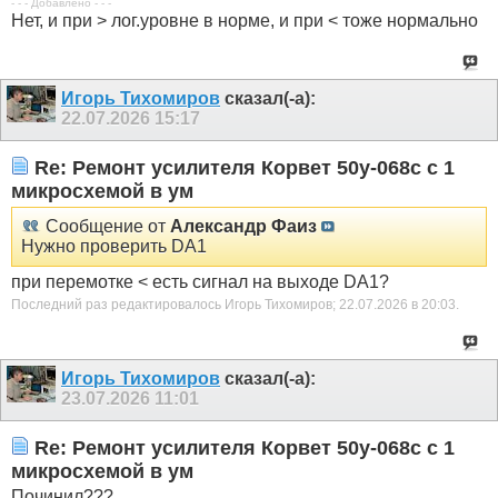
- - - Добавлено - - -
Нет, и при > лог.уровне в норме, и при < тоже нормально
Игорь Тихомиров
сказал(-а):
22.07.2026
15:17
Re: Ремонт усилителя Корвет 50у-068с с 1
микросхемой в ум
Сообщение от
Александр Фаиз
Нужно проверить DA1
при перемотке < есть сигнал на выходе DA1?
Последний раз редактировалось Игорь Тихомиров; 22.07.2026 в
20:03
.
Игорь Тихомиров
сказал(-а):
23.07.2026
11:01
Re: Ремонт усилителя Корвет 50у-068с с 1
микросхемой в ум
Починил???