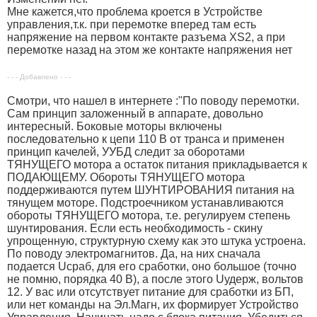
Мне кажется,что проблема кроется в Устройстве
управления,т.к. при перемотке вперед там есть
напряжение на первом контакте разъема XS2, а при
перемотке назад на этом же контакте напряжения нет
- - - Добавлено - - -
Смотри, что нашел в интернете :"
По поводу перемотки.
Сам принцип заложенный в аппарате, довольно
интересный. Боковые моторы включены
последовательно к цепи 110 В от транса и применен
принцип качелей, УУБД следит за оборотами
ТЯНУЩЕГО мотора а остаток питания прикладывается к
ПОДАЮЩЕМУ. Обороты ТЯНУЩЕГО мотора
поддерживаются путем ШУНТИРОВАНИЯ питания на
тянущем моторе. Подстроечником устанавливаются
обороты ТЯНУЩЕГО мотора, т.е. регулируем степень
шунтирования. Если есть необходимость - скину
упрощенную, структурную схему как это штука устроена.
По поводу электромагнитов. Да, на них сначала
подается Uсраб, для его сработки, оно большое (точно
не помню, порядка 40 В), а после этого Uудерж, вольтов
12. У вас или отсутствует питание для сработки из БП,
или нет команды на Эл.Магн, их формирует Устройство