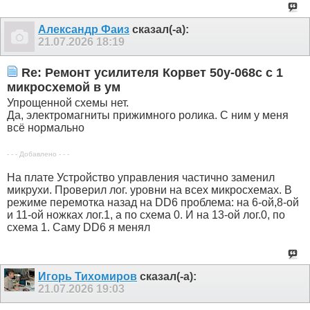
Александр Фаиз
сказал(-а):
21.07.2026
18:19
Re: Ремонт усилителя Корвет 50у-068с с 1
микросхемой в ум
Упрощенной схемы нет.
Да, электромагниты прижимного ролика. С ним у меня
всё нормально
- - - Добавлено - - -
На плате Устройство управления частично заменил
микрухи. Проверил лог. уровни на всех микросхемах. В
режиме перемотка назад на DD6 проблема: на 6-ой,8-ой
и 11-ой ножках лог.1, а по схема 0. И на 13-ой лог.0, по
схема 1. Саму DD6 я менял
Игорь Тихомиров
сказал(-а):
21.07.2026
19:03