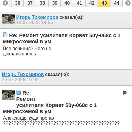
35
36
37
38
39
40
41
42
43
44
Игорь Тихомиров
сказал(-а):
14.07.2026
19:55
Re: Ремонт усилителя Корвет 50у-068с с 1
микросхемой в ум
Все починил? Чего не
докладываешь.
Игорь Тихомиров
сказал(-а):
20.07.2026
10:02
Re:
Ремонт
усилителя Корвет 50у-068с с 1
микросхемой в ум
Александр, куда пропал
????????????????????????????????????????????