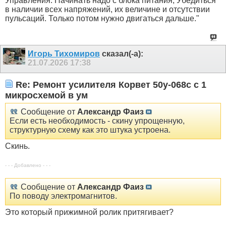
Управления. Начинать надо с блока питания, Убедиться
в наличии всех напряжений, их величине и отсутствии
пульсаций. Только потом нужно двигаться дальше."
Игорь Тихомиров
сказал(-а):
21.07.2026
17:38
Re: Ремонт усилителя Корвет 50у-068с с 1
микросхемой в ум
Сообщение от
Александр Фаиз
Если есть необходимость - скину упрощенную,
структурную схему как это штука устроена.
Скинь.
- - - Добавлено - - -
Сообщение от
Александр Фаиз
По поводу электромагнитов.
Это который прижимной ролик притягивает?