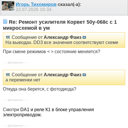
Игорь Тихомиров
сказал(-а):
22.07.2026
10:34
Re: Ремонт усилителя Корвет 50у-068с с 1
микросхемой в ум
Сообщение от
Александр Фаиз
На выводах. DD3 все значения соответствуют схеме
При смене режимов < > состояние меняется?
- - - Добавлено - - -
Сообщение от
Александр Фаиз
а переменки нет
Откуда она берется, с фотодиода?
- - - Добавлено - - -
Смотри
DА1 и реле К1 в блоке управления
электроприводом.
- - - Добавлено - - -