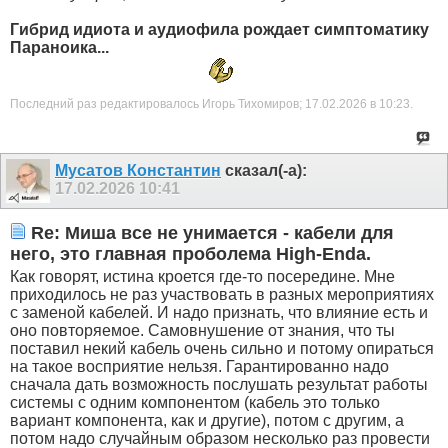
Гибрид идиота и аудиофила
рождает симптоматику
Параноика...
Последний раз редактировалось Игорь Тихомиров; 17.02.2026 в
10:23
.
Мусатов Константин
сказал(-а):
17.02.2026
10:41
Re: Миша все не унимается - кабели для
него, это главная проболема High-Enda.
Как говорят, истина кроется где-то посередине. Мне
приходилось не раз участвовать в разных мероприятиях
с заменой кабелей. И надо признать, что влияние есть и
оно повторяемое. Самовнушение от знания, что ты
поставил некий кабель очень сильно и потому опираться
на такое восприятие нельзя. Гарантированно надо
сначала дать возможность послушать результат работы
системы с одним компонентом (кабель это только
вариант компонента, как и другие), потом с другим, а
потом надо случайным образом несколько раз провести